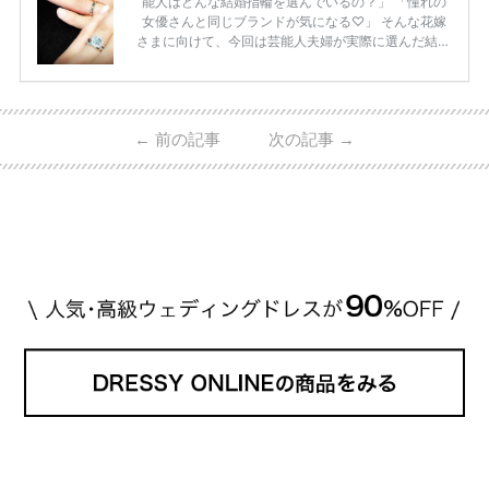
能人はどんな結婚指輪を選んでいるの？」 「憧れの
女優さんと同じブランドが気になる♡」 そんな花嫁
さまに向けて、今回は芸能人夫婦が実際に選んだ結婚
指輪・婚約指輪をブランド別にまとめました！ ハリ
ーウィンストンやカルティエ、ティファニーなど世界
的ハイブランドから、俄（NIWAKA）やI-PRIMOなど
日本で人気のブランドまで幅広くご紹介。 さらに、
←
前の記事
次の記事
→
・愛用している芸能人夫婦 ・リングの特徴や魅力 ・
推定価格帯 ・花嫁人気が高い理由 などもあわせて解
説していきます♡ 「芸能人の結婚指輪ってやっぱり
高い？」 「手が届くブランドもある？」 「人気ブラ
[…]
続きを読む