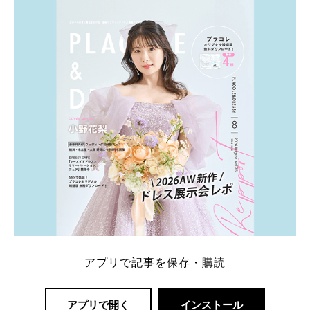
ト：プラコレ、ゼクシィ、ハナユメ、マイナビ 掲載
内容：特典金額・条件・応募方法・注意点 「どこが
一番お得？」「プラコレの特典は？」といった疑問も
解決します。 まずは診断で候補を絞れる「ウェディ
ング診断」か、体験型 […]
続きを読む
アプリで記事を保存・購読
アプリで開く
インストール