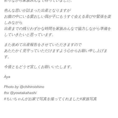
祈りながら家族みんなで待っていました。
色んな思いが詰まった出産となりますが
お腹の中にいる愛おしい我が子にもうすぐ会える喜びや緊張を楽
しみながら
出産までの残りわずかな時間を家族みんなで協力しながら準備を
していきたいと思っています。
また改めて出産報告をさせていただきますので
あたたかく見守っていただけますよう心からお願い申し上げま
す。
今後ともどうぞ宜しくお願いいたします。
Aya
Photo by @chihiroishino
thx @yowtakahashi
#ちいちゃんがお家で写真を撮ってくれました#家族写真