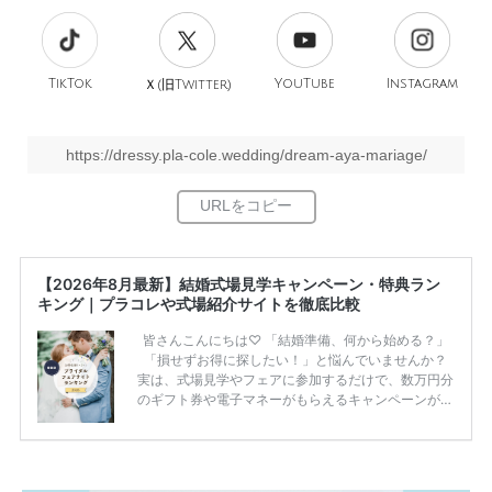
TikTok
旧
YouTube
Instagram
Ｘ(
Twitter)
https://dressy.pla-cole.wedding/dream-aya-mariage/
【2026年8月最新】結婚式場見学キャンペーン・特典ラン
キング｜プラコレや式場紹介サイトを徹底比較
皆さんこんにちは♡ 「結婚準備、何から始める？」
「損せずお得に探したい！」と悩んでいませんか？
実は、式場見学やフェアに参加するだけで、数万円分
のギフト券や電子マネーがもらえるキャンペーンがあ
ります。 ただし、サイトごとに特典額や条件が違う
ため、比較せずに選ぶと損をしてしまうことも……。
そこでこの記事では、【2026年8月最新】結婚式場見
学キャンペーン特典ランキングを公開！ 比較サイ