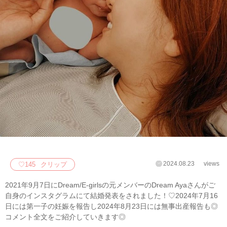
2024.08.23
views
♡
145
クリップ
2021年9月7日にDream/E-girlsの元メンバーのDream Ayaさんがご
自身のインスタグラムにて結婚発表をされました！♡2024年7月16
日には第一子の妊娠を報告し2024年8月23日には無事出産報告も◎
コメント全文をご紹介していきます◎