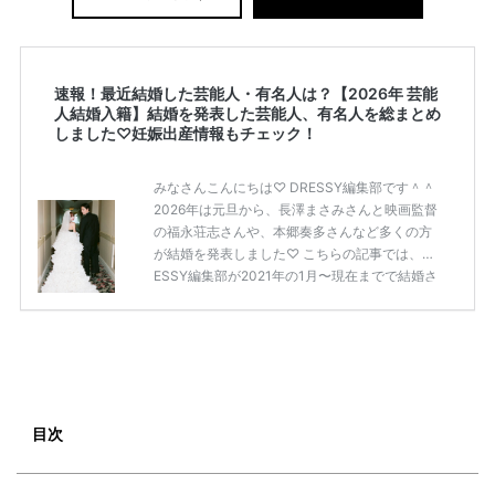
速報！最近結婚した芸能人・有名人は？【2026年 芸能
人結婚入籍】結婚を発表した芸能人、有名人を総まとめ
しました♡妊娠出産情報もチェック！
みなさんこんにちは♡ DRESSY編集部です＾＾
2026年は元旦から、長澤まさみさんと映画監督
の福永荘志さんや、本郷奏多さんなど多くの方
が結婚を発表しました♡ こちらの記事では、DR
ESSY編集部が2021年の1月〜現在までで結婚さ
れた芸能人の方をまとめてみました！ さまざま
な芸能人や有名人の方の幸せな結婚報告をぜひ
ご覧ください♡ こちらの記事は随時更新して行
きます◎ ぜひcheckしてくださいね♡ 【7/20
(土)7/21(日)7/22(月)限定】＜横浜駅直結＞結婚
式場相談やスタートドレスフォト、前撮り相談
もできちゃう♡ウェディング初体験フェス in 横
目次
浜⚐ 【7/27(土)7/28(日) […]
続きを読む