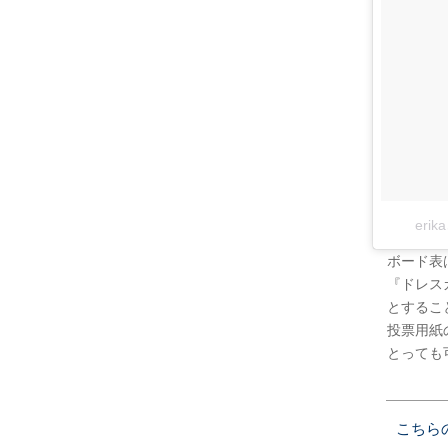
eri
ボード表は
『ドレス
とするこ
投票用紙
とっても可
こちら