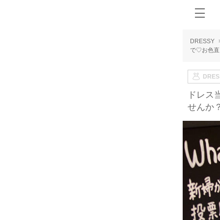
DRESSY
で♡お色直
DRE
ドレス
せんか？