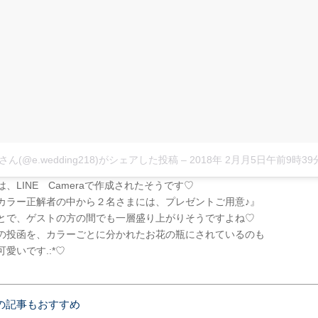
kaさん(@e.wedding218)がシェアした投稿
–
2018年 2月月5日午前9時39
、LINE Cameraで作成されたそうです♡
カラー正解者の中から２名さまには、プレゼントご用意♪』
とで、ゲストの方の間でも一層盛り上がりそうですよね♡
の投函を、カラーごとに分かれたお花の瓶にされているのも
愛いです.:*♡
の記事もおすすめ