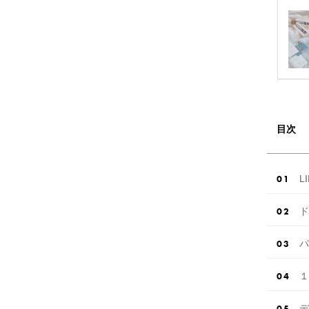
目次
L
ド
パ
１
デ