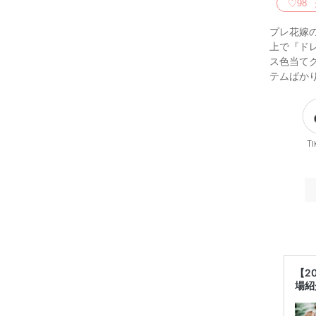
♡
98
プレ花嫁
上で『ド
ス色当て
テムばかり
Ti
【2
場紹