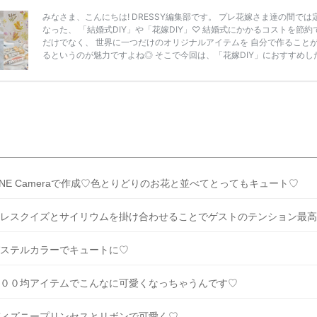
みなさま、こんにちは! DRESSY編集部です。 プレ花嫁さま達の間では
なった、 「結婚式DIY」や「花嫁DIY」♡ 結婚式にかかるコストを節約
だけでなく、 世界に一つだけのオリジナルアイテムを 自分で作ること
るというのが魅力ですよね◎ そこで今回は、「花嫁DIY」におすすめし
定番アイテムからトレンドのおしゃれアイテムまで まとめてご紹介しま
ぜひ最後までcheckして オリジナルアイテムを作ってみてくださいね◎
嫁必見／今月の式場探しで特典が貰えるサイトランキング♡ 【7月はと
豪華◎*】式場探しで特典が貰えるサイトランキング♡♥各社のキャン
内容をま […]
続きを読む
INE Cameraで作成♡色とりどりのお花と並べてとってもキュート♡
レスクイズとサイリウムを掛け合わせることでゲストのテンション最高
ステルカラーでキュートに♡
００均アイテムでこんなに可愛くなっちゃうんです♡
ィズニープリンセスとリボンで可愛く♡