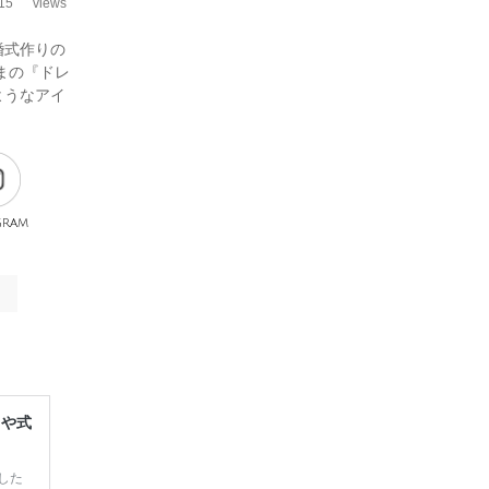
15
views
婚式作りの
まの『ドレ
ようなアイ
gram
レや式
した