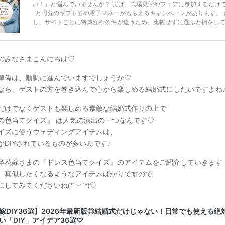
い！」と悩んでいませんか？ 実は、式場見学やフェアに参加するだけ
万円分のギフト券や電子マネーがもらえるキャンペーンがあります。 
し、サイトごとに特典額や条件が違うため、比較せずに選ぶと損をし
うことも……。 そこでこの記事では、【2026年8月最新】結婚式場見
ンペーン特典ランキングを公開！ 比較サイト：プラコレ、ゼクシィ、
メ、マイナビ 掲載内容：特典金額・条件・応募方法・注意点 「どこが
得？」「プラコレの特典は？」といった疑問も解決します。 まずは診
のみなさまこんにちは♡
補を絞れる「ウェディング診断」か、体験型 […]
続きを読む
準備は、順調に進んでいますでしょうか♡
なら、ゲストの方を巻き込んで心から楽しめる結婚式にしたいですよね
だけでなくゲストも楽しめる素敵な結婚式作りの上で
の色当てクイズ』 は人気の演出の一つなんです♡
イズに使うウェディングアイテムは、
がDIYされているものが多いんです♪
卒花嫁さまの『ドレス色当てクイズ』のアイテムをご紹介していきます
、真似したくなるようなアイテムばかりですので
してみてくださいね(*´︶`*)♡
嫁DIY36選】2026年最新版◎結婚式だけじゃない！日常でも使える絶
い「DIY」アイデア36選♡