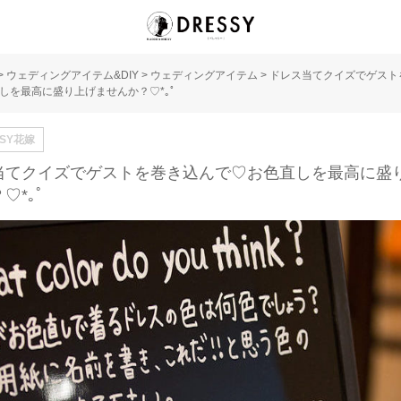
>
ウェディングアイテム&DIY
>
ウェディングアイテム
>
ドレス当てクイズでゲスト
しを最高に盛り上げませんか？♡*｡ﾟ
SSY花嫁
当てクイズでゲストを巻き込んで♡お色直しを最高に盛
♡*｡ﾟ