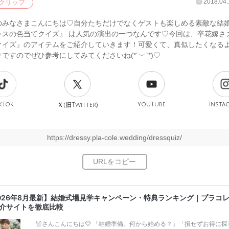
2018.04.
クリップ
のみなさまこんにちは♡自分たちだけでなくゲストも楽しめる素敵な結
レスの色当てクイズ』 は人気の演出の一つなんです♡今回は、卒花嫁さ
クイズ』のアイテムをご紹介していきます！可愛くて、真似したくなる
ですのでぜひ参考にしてみてくださいね(*´︶`*)♡
kTok
旧
YouTube
Insta
Ｘ(
Twitter)
https://dressy.pla-cole.wedding/dressquiz/
026年8月最新】結婚式場見学キャンペーン・特典ランキング｜プラコ
介サイトを徹底比較
皆さんこんにちは♡ 「結婚準備、何から始める？」「損せずお得に探