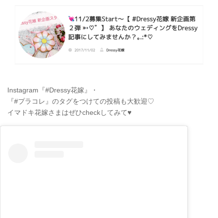
Instagram『#Dressy花嫁』・
『#プラコレ』のタグをつけての投稿も大歓迎♡
イマドキ花嫁さまはぜひcheckしてみて♥