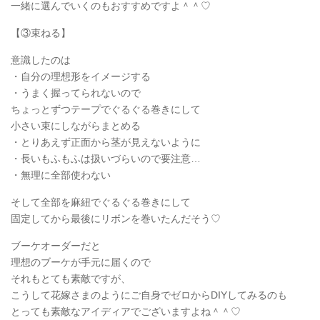
一緒に選んでいくのもおすすめですよ＾＾♡
【③束ねる】
意識したのは
・自分の理想形をイメージする
・うまく握ってられないので
ちょっとずつテープでぐるぐる巻きにして
小さい束にしながらまとめる
・とりあえず正面から茎が見えないように
・長いもふもふは扱いづらいので要注意…
・無理に全部使わない
そして全部を麻紐でぐるぐる巻きにして
固定してから最後にリボンを巻いたんだそう♡
ブーケオーダーだと
理想のブーケが手元に届くので
それもとても素敵ですが、
こうして花嫁さまのようにご自身でゼロからDIYしてみるのも
とっても素敵なアイディアでございますよね＾＾♡