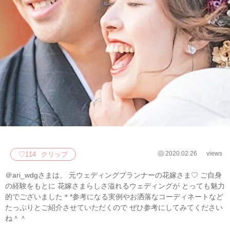
2020.02.26
views
♡
114
クリップ
＠ari_wdgさまは、 元ウェディングプランナーの花嫁さま♡ ご自身
の経験をもとに 花嫁さまらしさ溢れるウェディングが とっても魅力
的でございました＊*参考になる実例やお洒落なコーディネートなど
たっぷりとご紹介させていただくので ぜひ参考にしてみてください
ね＾＾