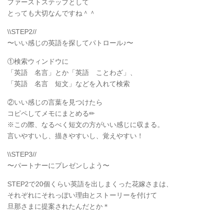
ファーストステップとして
とっても大切なんですね＾＾
\\STEP2//
〜いい感じの英語を探してパトロール♪〜
①検索ウィンドウに
「英語 名言」とか「英語 ことわざ」、
「英語 名言 短文」などを入れて検索
②いい感じの言葉を見つけたら
コピペしてメモにまとめる✏︎
※この際、なるべく短文の方がいい感じに収まる。
言いやすいし、描きやすいし、覚えやすい！
\\STEP3//
〜パートナーにプレゼンしよう〜
STEP2で20個くらい英語を出しまくった花嫁さまは、
それぞれにそれっぽい理由とストーリーを付けて
旦那さまに提案されたんだとか＊