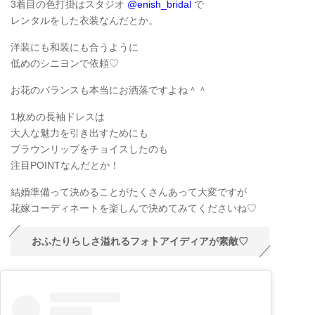
3着目の色打掛はスタジオ
@enish_bridal
で
レンタルをした衣装なんだとか。
洋装にも和装にも合うように
低めのシニヨンで依頼♡
お花のバランスも本当にお洒落ですよね＾＾
1枚めの長袖ドレスは
大人な魅力を引き出すためにも
ブラウンリップをチョイスしたのも
注目POINTなんだとか！
結婚準備って決めることがたくさんあって大変ですが
花嫁コーディネートを楽しんで決めてみてくださいね♡
おふたりらしさ溢れるフォトアイディアが素敵♡