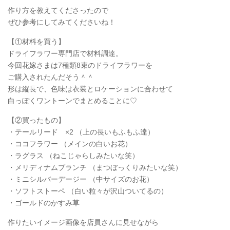
作り方を教えてくださったので
ぜひ参考にしてみてくださいね！
【①材料を買う】
ドライフラワー専門店で材料調達。
今回花嫁さまは7種類8束のドライフラワーを
ご購入されたんだそう＾＾
形は縦長で、色味は衣装とロケーションに合わせて
白っぽくワントーンでまとめることに♡
【②買ったもの】
・テールリード ×2 （上の長いもふもふ達）
・ココフラワー （メインの白いお花）
・ラグラス （ねこじゃらしみたいな笑）
・メリディナムブランチ （まつぼっくりみたいな笑）
・ミニシルバーデージー （中サイズのお花）
・ソフトストーペ （白い粒々が沢山ついてるの）
・ゴールドのかすみ草
作りたいイメージ画像を店員さんに見せながら