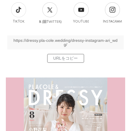
TikTok
旧
YouTube
Instagram
Ｘ(
Twitter)
https://dressy.pla-cole.wedding/dressy-instagram-ari_wd
g/