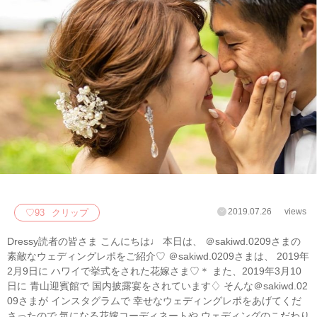
2019.07.26
views
♡
93
クリップ
Dressy読者の皆さま こんにちは♩ 本日は、 ＠sakiwd.0209さまの
素敵なウェディングレポをご紹介♡ ＠sakiwd.0209さまは、 2019年
2月9日に ハワイで挙式をされた花嫁さま♡＊ また、2019年3月10
日に 青山迎賓館で 国内披露宴をされています♢ そんな＠sakiwd.02
09さまが インスタグラムで 幸せなウェディングレポをあげてくだ
さったので 気になる花嫁コーディネートや ウェディングのこだわり