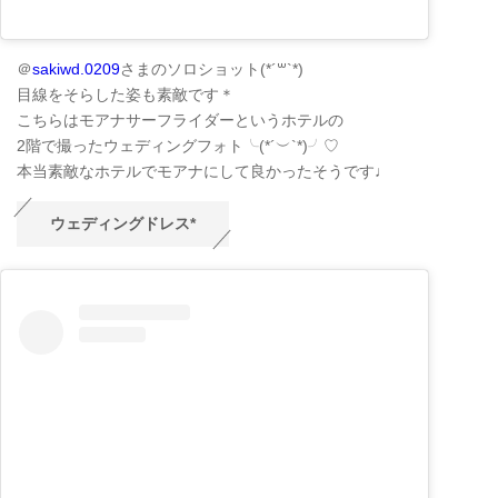
＠
sakiwd.0209
さまのソロショット(*´꒳`*)
目線をそらした姿も素敵です＊
こちらはモアナサーフライダーというホテルの
2階で撮ったウェディングフォト╰(*´︶`*)╯♡
本当素敵なホテルでモアナにして良かったそうです♩
ウェディングドレス*