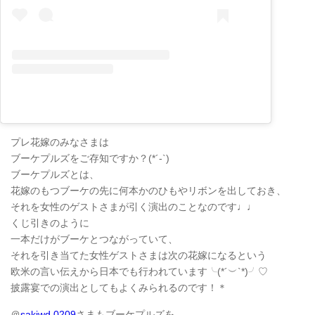
プレ花嫁のみなさまは
ブーケプルズをご存知ですか？(*´-`)
ブーケプルズとは、
花嫁のもつブーケの先に何本かのひもやリボンを出しておき、
それを女性のゲストさまが引く演出のことなのです♩♩
くじ引きのように
一本だけがブーケとつながっていて、
それを引き当てた女性ゲストさまは次の花嫁になるという
欧米の言い伝えから日本でも行われています╰(*´︶`*)╯♡
披露宴での演出としてもよくみられるのです！＊
＠
sakiwd.0209
さまもブーケプルズを