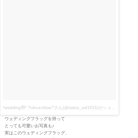
*wedding用* ?citrus×blue?さん(@satoo_wd1015)がシェアした投稿
–
ウェディングフラッグを持って
とっても可愛いお写真も♪
実はこのウェディングフラッグ、