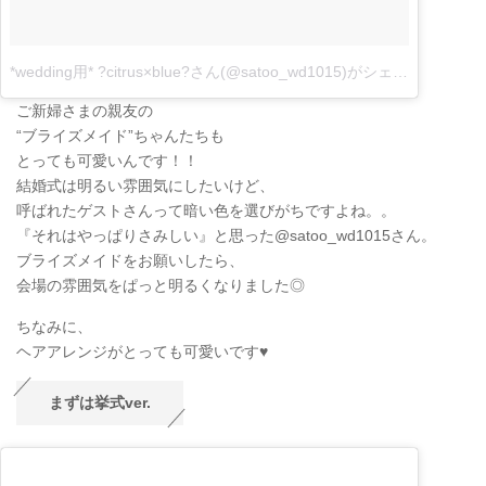
*wedding用* ?citrus×blue?さん(@satoo_wd1015)がシェアした投稿
–
ご新婦さまの親友の
“ブライズメイド”ちゃんたちも
とっても可愛いんです！！
結婚式は明るい雰囲気にしたいけど、
呼ばれたゲストさんって暗い色を選びがちですよね。。
『それはやっぱりさみしい』と思った@satoo_wd1015さん。
ブライズメイドをお願いしたら、
会場の雰囲気をぱっと明るくなりました◎
ちなみに、
ヘアアレンジがとっても可愛いです♥
まずは挙式ver.