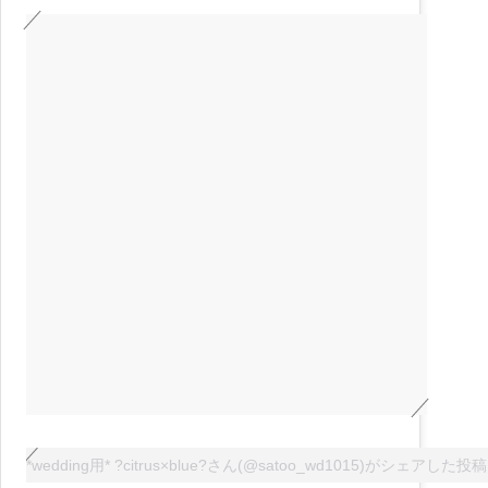
*wedding用* ?citrus×blue?さん(@satoo_wd1015)がシェアした投稿