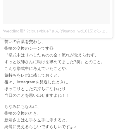
*wedding用* ?citrus×blue?さん(@satoo_wd1015)がシェアした投稿
–
誓いの言葉を交わし、
指輪の交換のシーンです◎
『挙式中はリハしたものの全く流れが覚えられず、
ずっと牧師さんに助けを求めてました?笑』とのこと。
こんな挙式中に考えていたことや、
気持ちをレポに残しておくと、
後々、Instagramを見返したときに、
ほっこりとした気持ちになれたり、
当日のことを思い出せますよね！！
ちなみにちなみに、
指輪の交換のとき、
新婦さまは右手を左手に添えると、
綺麗に見えるらしいですらしいですよ♪