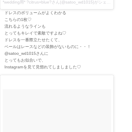
*wedding用* ?citrus×blue?さん(@satoo_wd1015)がシェアした投稿
–
ドレスのボリュームがよくわかる
こちらの1枚♡
流れるようなラインも
とってもキレイで素敵ですよね♡
ドレスを一番際立たせたくて、
ベールはレースなどの装飾がないものに・・！
@satoo_wd1015さんに
とってもお似合いで、
Instagramを見て見惚れてしましました♡