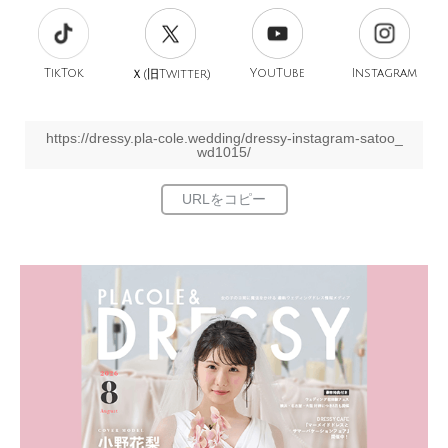
TikTok
旧
YouTube
Instagram
Ｘ(
Twitter)
https://dressy.pla-cole.wedding/dressy-instagram-satoo_
wd1015/