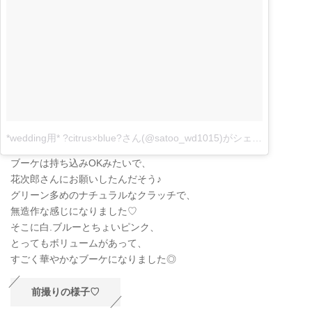
*wedding用* ?citrus×blue?さん(@satoo_wd1015)がシェアした投稿
–
ブーケは持ち込みOKみたいで、
花次郎さんにお願いしたんだそう♪
グリーン多めのナチュラルなクラッチで、
無造作な感じになりました♡
そこに白.ブルーとちょいピンク、
とってもボリュームがあって、
すごく華やかなブーケになりました◎
前撮りの様子♡