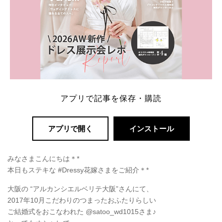
アプリで記事を保存・購読
アプリで開く
インストール
みなさまこんにちは＊*
本日もステキな #Dressy花嫁さまをご紹介＊*
大阪の “アルカンシエルベリテ大阪”さんにて、
2017年10月こだわりのつまったおふたりらしい
ご結婚式をおこなわれた @satoo_wd1015さま♪