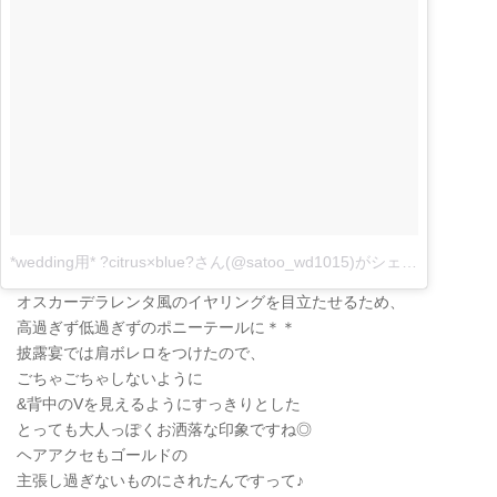
*wedding用* ?citrus×blue?さん(@satoo_wd1015)がシェアした投稿
–
オスカーデラレンタ風のイヤリングを目立たせるため、
高過ぎず低過ぎずのポニーテールに＊＊
披露宴では肩ボレロをつけたので、
ごちゃごちゃしないように
&背中のVを見えるようにすっきりとした
とっても大人っぽくお洒落な印象ですね◎
ヘアアクセもゴールドの
主張し過ぎないものにされたんですって♪