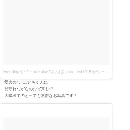
*wedding用* ?citrus×blue?さん(@satoo_wd1015)がシェアした投稿
–
愛犬の”チェル”ちゃんに
見守れながらのお写真も♡
大階段でのとっても素敵なお写真です＊