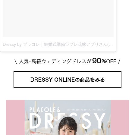
Dressy by プラコレ｜結婚式準備♡プレ花嫁アプリさん(@placolewedding)がシェアした投稿