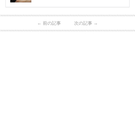
指輪・婚約指輪をブランド別にまとめました！ ハリ
ーウィンストンやカルティエ、ティファニーなど世界
的ハイブランドから、俄（NIWAKA）やI-PRIMOなど
日本で人気のブランドまで幅広くご紹介。 さらに、
←
前の記事
次の記事
→
・愛用している芸能人夫婦 ・リングの特徴や魅力 ・
推定価格帯 ・花嫁人気が高い理由 などもあわせて解
説していきます♡ 「芸能人の結婚指輪ってやっぱり
高い？」 「手が届くブランドもある？」 「人気ブラ
[…]
続きを読む