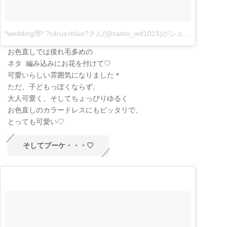
*wedding用* ?citrus×blue?さん(@satoo_wd1015)がシェアした投稿
–
お色直しでは後れ毛多めの
ネタ 編み込みにお花を付けて♡
可愛いらしい雰囲気になりました＊
ただ、子どもっぽくならず、
大人可愛く、そしてちょっぴりゆるく
お色直しのカラードレスにもピッタリで、
とっても可愛い♡
そしてブーケ・・・♡