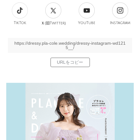
TikTok
旧
YouTube
Instagram
Ｘ(
Twitter)
https://dressy.pla-cole.wedding/dressy-instagram-wd121
5__/