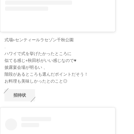
式場▹センティールラセゾン千秋公園
.
ハワイで式を挙げたかったところに
似てる感じ+秋田杉がいい感じなので♥️
披露宴会場が明るい 、
階段があるところも選んだポイントだそう！
お料理も美味しかったとのこと◎
招待状