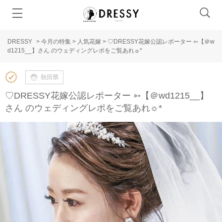
DRESSY
>
今月の特集
>
人気花嫁
>
♡DRESSY花嫁公認レポーター ➳【＠w
d1215__】さん のウェディングレポをご覧あれ☼*
秋田県
♡DRESSY花嫁公認レポーター ➳【＠wd1215__】
さん のウェディングレポをご覧あれ☼*