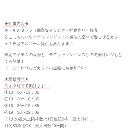
★仕事内容★
ホールスタッフ（簡単なドリンク・軽食作り・接客）
どこにもないウェディングドレスの魔法の空間で過ごせるカフ
ェ！夜はアルコール提供もあります♡
限定アイテムの販売も！全てキャッシュレスなので会計レジもと
ても簡単！
メニュー作りなどカフェの企画にも参加OK！
★勤務時間★
スキマ時間で働けます！！
①10：30〜13：35
②13：30〜16：35
③16：30〜19：35
④19：30〜22：05
※1人の最大上限枠数は1日連続2枠（最大3枠）、
月間60枠迄OK（最大日数20日間）