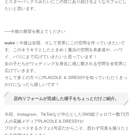
とスターバックスみたいにこの世にあり続けるようなカフェにし
たいと思います。
──今後の展望を教えてください
wake：
今後は全国、そして世界にこの空間を作っていきたいで
す。このキラキラとしたときめく魔法の空間を表参道や、ハワ
イ、パリにまで広げていきたいと思っています！
女の子たちがウェディングを身近に感じ癒される空間を全世界に
広げていきます。
そして多くの方々にPLACOLE ＆ DRESSYを知っていただくきっ
かけになったら嬉しいです！
店内リフォームが完成した様子をちょっとだけご紹介。
今回、Instagram、TikTokなど中心としたSNS総フォロワー数73万
人の花嫁メディアPLACOLE & DRESSYが
プロデュースするカフェ1号店だからこそ、思わず写真を撮りたく
なる仕掛けもたくさん。