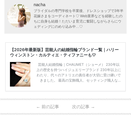
nacha
ブライダルの専門学校を卒業後、ドレスショップで3年半
花嫁さまをコーディネート♡ Web業界などを経験したの
ちに自身も結婚！ただいま育児に奮闘しながらさらにウ
ェディングにのめり込み中…♡
【2026年最新版】芸能人の結婚指輪ブランド一覧｜ハリー
ウィンストン・カルティエ・ティファニーも♡
芸能人結婚指輪｜CHAUMET（ショーメ） 230年以
上の歴史を持つハイジュエリーブランド 230年以上に
わたり、代々のアトリエの責任者が大切に受け継いで
きました。 最高の宝飾職人、セッティング職人な
ど、 ジュエリー製作にかかわる人々が、厳選された
高品質の宝石を扱っています。 至高のデザインと品
質にうっとりしてしまうブランドです♡ 矢沢心さ
ん・魔裟斗さんの婚約指輪 魔裟斗さんが矢沢さんに
←
前の記事
次の記事
→
贈られた指輪は1カラットのものです。 ショーメの価
格相場は30万～60万ですが、 高いものだと数百万円
程です。1カラットが約200万円なので、 魔裟斗さん
が選んだ指輪は200万円以上のものだと想定できま
す。 【 […]
続きを読む