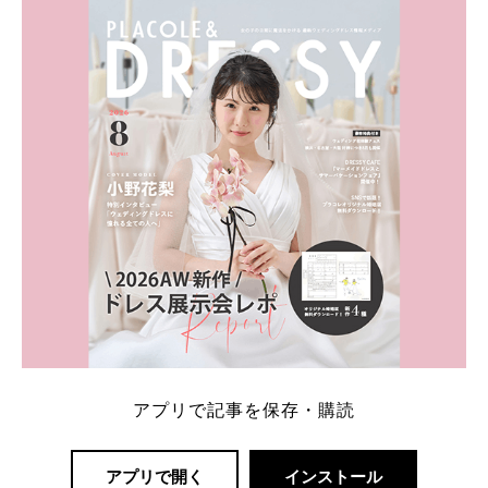
ト：プラコレ、ゼクシィ、ハナユメ、マイナビ 掲載
内容：特典金額・条件・応募方法・注意点 「どこが
一番お得？」「プラコレの特典は？」といった疑問も
解決します。 まずは診断で候補を絞れる「ウェディ
ング診断」か、体験型 […]
続きを読む
アプリで記事を保存・購読
アプリで開く
インストール