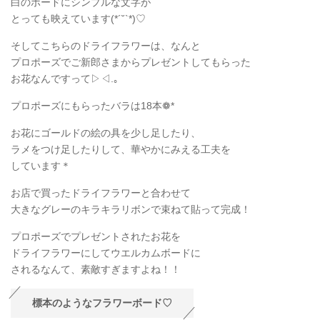
白のボードにシンプルな文字が
とっても映えています(*´˘`*)♡
そしてこちらのドライフラワーは、なんと
プロポーズでご新郎さまからプレゼントしてもらった
お花なんですって▷◁.｡
プロポーズにもらったバラは18本❁*
お花にゴールドの絵の具を少し足したり、
ラメをつけ足したりして、華やかにみえる工夫を
しています＊
お店で買ったドライフラワーと合わせて
大きなグレーのキラキラリボンで束ねて貼って完成！
プロポーズでプレゼントされたお花を
ドライフラワーにしてウエルカムボードに
されるなんて、素敵すぎますよね！！
標本のようなフラワーボード♡