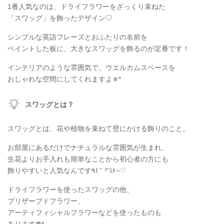
1番人気なのは、ドライフラワーをざっくり束ねた
「スワッグ」を飾ったデザイン♡
シンプルな英語フレーズとおふたりの名前を
ペイントした板に、大きなスワッグを飾るのが定番です！
インテリアのような雰囲気で、ウエルカムスペースを
おしゃれな空間にしてくれますよ✯*
スワッグとは？
スワッグとは、花や植物を束ねて壁にかける飾りのこと。
お部屋にあるだけでナチュラルな雰囲気が生まれ、
生花よりお手入れも簡単なことから初心者の方にも
飾りやすいと人気なんです٩꒰ ˘ ³˘꒱۶~♡
ドライフラワーを使ったスワッグの他、
プリザーブドフラワー、
アーティフィシャルフラワーなどを使ったものも
あります❁*