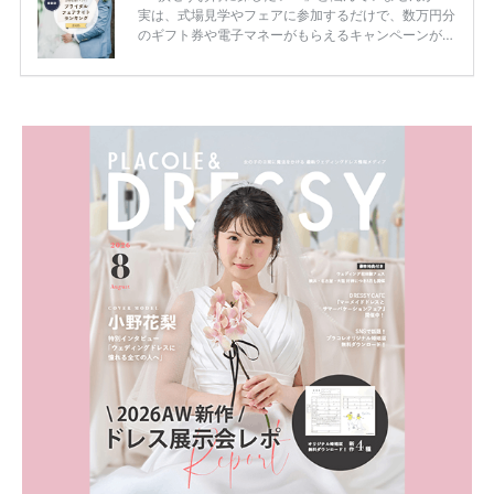
実は、式場見学やフェアに参加するだけで、数万円分
のギフト券や電子マネーがもらえるキャンペーンがあ
ります。 ただし、サイトごとに特典額や条件が違う
ため、比較せずに選ぶと損をしてしまうことも……。
そこでこの記事では、【2026年8月最新】結婚式場見
学キャンペーン特典ランキングを公開！ 比較サイ
ト：プラコレ、ゼクシィ、ハナユメ、マイナビ 掲載
内容：特典金額・条件・応募方法・注意点 「どこが
一番お得？」「プラコレの特典は？」といった疑問も
解決します。 まずは診断で候補を絞れる「ウェディ
ング診断」か、体験型 […]
続きを読む