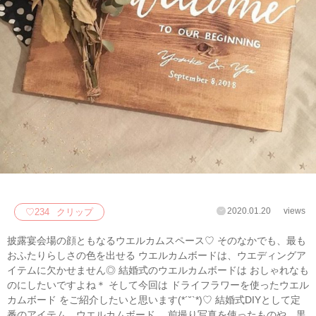
2020.01.20
views
♡
234
クリップ
披露宴会場の顔ともなるウエルカムスペース♡ そのなかでも、最も
おふたりらしさの色を出せる ウエルカムボードは、ウエディングア
イテムに欠かせません◎ 結婚式のウエルカムボードは おしゃれなも
のにしたいですよね＊ そして今回は ドライフラワーを使ったウエル
カムボード をご紹介したいと思います(*´˘`*)♡ 結婚式DIYとして定
番のアイテム、ウエルカムボード。 前撮り写真を使ったものや、黒