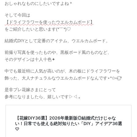
おしゃれなものにしたいですよね＊
そして今回は
【ドライフラワーを使ったウエルカムボード】
をご紹介したいと思います(*´˘`*)♡
結婚式DIYとして定番のアイテム、ウエルカムボード。
前撮り写真を使ったものや、黒板ボード風のものなど、
そのデザインは十人十色✦
中でも最近特に人気が高いのが、木の板にドライフラワーを
飾った、大人ナチュラルなウエルカムボードなんです⋆*✩⑅◡̈⃝*
是非プレ花嫁さまにとって
参考になりましたら、嬉しいです▷◁.｡
【花嫁DIY36選】2026年最新版◎結婚式だけじゃな
い！日常でも使える絶対知りたい「DIY」アイデア36選
♡