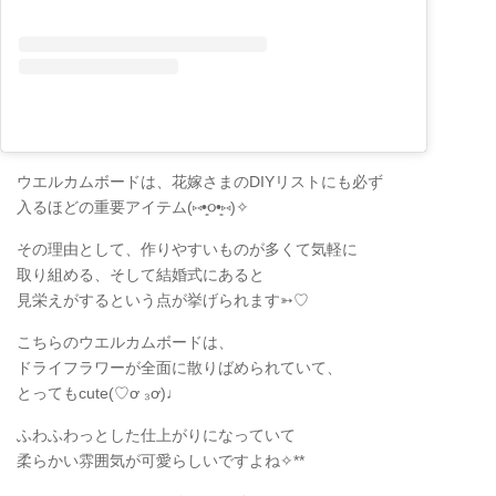
ウエルカムボードは、花嫁さまのDIYリストにも必ず
入るほどの重要アイテム(⑅•͈૦•͈⑅)✧
その理由として、作りやすいものが多くて気軽に
取り組める、そして結婚式にあると
見栄えがするという点が挙げられます➳♡
こちらのウエルカムボードは、
ドライフラワーが全面に散りばめられていて、
とってもcute(♡ơ ₃ơ)♩
ふわふわっとした仕上がりになっていて
柔らかい雰囲気が可愛らしいですよね‪✧**