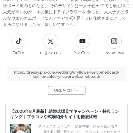
板ボード風のものなど、 そのデザインは十人十色✦ 中でも最近特に
人気が高いのが、木の板にドライフラワーを 飾った、大人ナチュラ
ルなウエルカムボードなんです⋆*✩⑅◡̈⃝* 是非プレ花嫁さまにとって
参考になりましたら、嬉しいです▷◁.｡
TikTok
旧
YouTube
Instagram
Ｘ(
Twitter)
https://dressy.pla-cole.wedding/dryflowerwelcomeboard-
fashionabledryflowerwelcomeboard/
【2026年8月最新】結婚式場見学キャンペーン・特典ラン
キング｜プラコレや式場紹介サイトを徹底比較
皆さんこんにちは♡ 「結婚準備、何から始める？」
「損せずお得に探したい！」と悩んでいませんか？