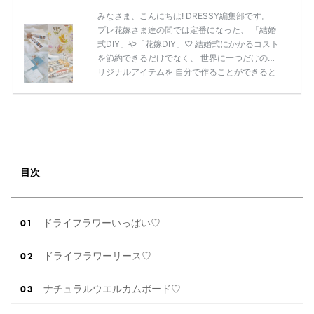
みなさま、こんにちは! DRESSY編集部です。
プレ花嫁さま達の間では定番になった、 「結婚
式DIY」や「花嫁DIY」♡ 結婚式にかかるコスト
を節約できるだけでなく、 世界に一つだけのオ
リジナルアイテムを 自分で作ることができると
いうのが魅力ですよね◎ そこで今回は、「花嫁
DIY」におすすめしたい 定番アイテムからトレ
ンドのおしゃれアイテムまで まとめてご紹介し
ます♡ ぜひ最後までcheckして オリジナルアイ
テムを作ってみてくださいね◎ ＼花嫁必見／今
月の式場探しで特典が貰えるサイトランキング
♡ 【7月はとっても豪華◎*】式場探しで特典が
目次
貰えるサイトランキング♡♥各社のキャンペー
ン内容をま […]
続きを読む
ドライフラワーいっぱい♡
ドライフラワーリース♡
ナチュラルウエルカムボード♡