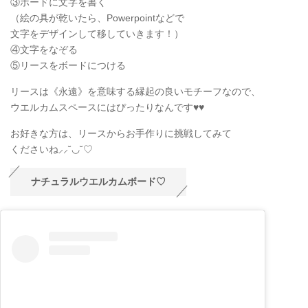
③ボードに文字を書く
（絵の具が乾いたら、Powerpointなどで
文字をデザインして移していきます！）
④文字をなぞる
⑤リースをボードにつける
リースは《永遠》を意味する縁起の良いモチーフなので、
ウエルカムスペースにはぴったりなんです♥♥
お好きな方は、リースからお手作りに挑戦してみて
くださいね⸝⸝˘◡˘♡
ナチュラルウエルカムボード♡