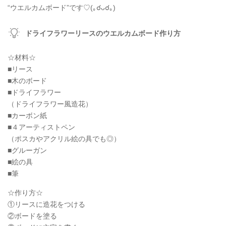
“ウエルカムボード”です♡(｡☌ᴗ☌｡)
ドライフラワーリースのウエルカムボード作り方
☆材料☆
■リース
■木のボード
■ドライフラワー
（ドライフラワー風造花）
■カーボン紙
■４アーティストペン
（ポスカやアクリル絵の具でも◎）
■グルーガン
■絵の具
■筆
☆作り方☆
①リースに造花をつける
②ボードを塗る