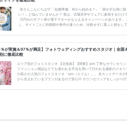
皆さんこんにちは♡ 「結婚準備、何から始める？」「損せずお得に探
い！」と悩んでいませんか？ 実は、式場見学やフェアに参加するだけ
万円分のギフト券や電子マネーがもらえるキャンペーンがあります。 
し、サイトごとに特典額や条件が違うため、比較せずに選ぶと損をし
うことも……。 そこでこの記事では、【2026年8月最新】結婚式場見
ンペーン特典ランキングを公開！ 比較サイト：プラコレ、ゼクシィ、
メ、マイナビ 掲載内容：特典金額・条件・応募方法・注意点 「どこが
得？」「プラコレの特典は？」といった疑問も解決します。 まずは診
5％が実施＆97％が満足】フォトウェディングおすすめスタジオ｜全国
補を絞れる「ウェディング診断」か、体験型 […]
続きを読む
別に徹底比較
エリア別のフォトスタジオ 【北海道】【関東】aim 丁寧なカウンセリン
ファッション雑誌などでも使われる手法を用いて行われる撮影のクオリ
の高さが人気のフォトスタジオ「aim（エイム）」。 全カットデータが
から含まれているプランがあるので安心♡ カウンセリングをしっかり行
くれるのでイメージに合った写真を撮影してもらえ、かわいい雰囲気の
を得意としているのでキュートな雰囲気が希望の花嫁さまにおすすめな
ジオ♡ スタジオ完全貸切プランなら価格は高めなものの、衣装も着放題
族・友人と撮影したり、店内どこでも撮影できるので色々なシーンが撮
すよ◎ 洋装スタジオフォト ¥39,800 […]
続きを読む