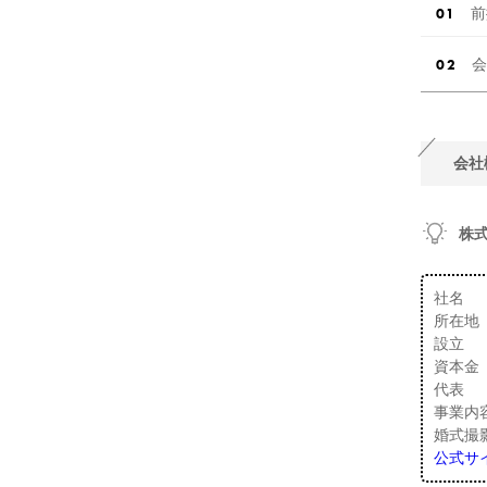
前
会
会社
株式
社名 ：
所在地 
設立 ：
資本金 
代表 
事業内
婚式撮
公式サ