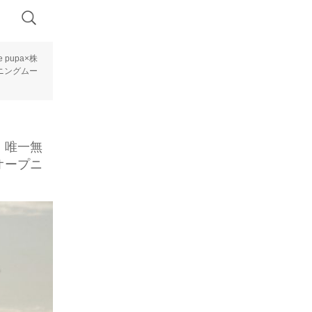
pupa×株
ニングムー
ュ】唯一無
オープニ