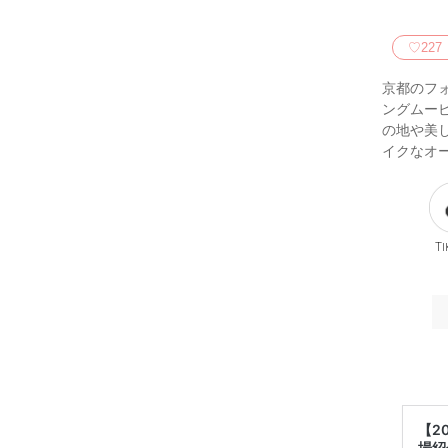
♡
227
京都のフォ
ングムー
の地や美
イクなオ
Ti
【2
場紹