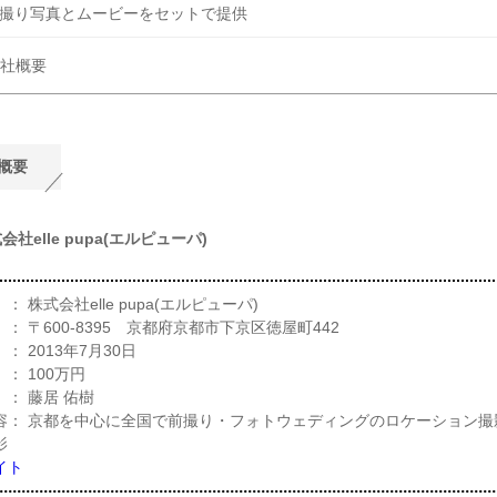
撮り写真とムービーをセットで提供
社概要
概要
会社elle pupa(エルピューパ)
 株式会社elle pupa(エルピューパ)
： 〒600-8395 京都府京都市下京区徳屋町442
 2013年7月30日
： 100万円
： 藤居 佑樹
容： 京都を中心に全国で前撮り・フォトウェディングのロケーション撮
影
イト