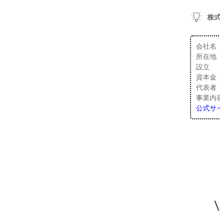
株
会社名
所在地 
設立 ：
資本金 
代表者
事業内
公式サ