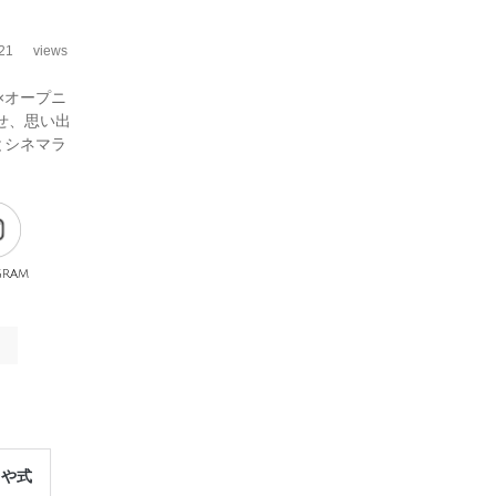
21
views
×オープニ
せ、思い出
とシネマラ
gram
レや式