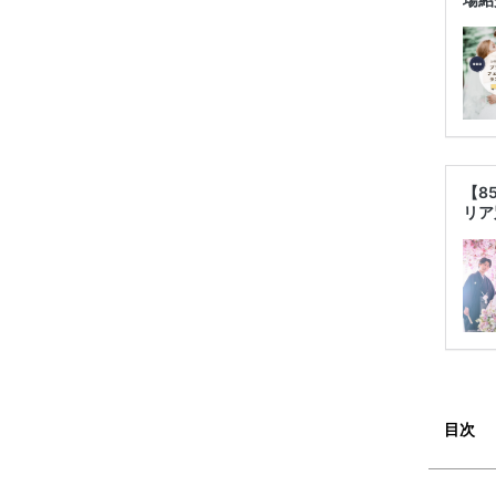
【8
リア
目次