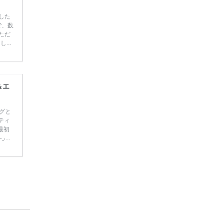
した
で、数
ただ
てしま
学キャ
ハナユ
一番お
断で候
＆エ
グと
ティ
最初
って
写真
スタ
で家
れま