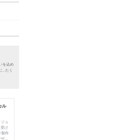
いを込め
..たく
カル
イジュ
に受け
ー製作
デザイ