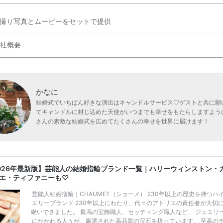
撮り写真とムービーをセットで提供
社概要
かなに
結婚式でいちばん好きな演出はキャンドルサービス♡ゲストと共に願
てキャンドルに封じ込めた天使がいつまでも幸せをもたらしますように.
さんの素敵な結婚式を広めてたくさんの幸せを世界に届けます！
026年最新版】芸能人の結婚指輪ブランド一覧｜ハリーウィンストン・
エ・ティファニーも♡
芸能人結婚指輪｜CHAUMET（ショーメ） 230年以上の歴史を持つハ
エリーブランド 230年以上にわたり、代々のアトリエの責任者が大切
継いできました。 最高の宝飾職人、セッティング職人など、 ジュエリ
にかかわる人々が、厳選された高品質の宝石を扱っています。 至高の