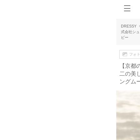
DRESSY
式会社シュ
ビー
フォ
【京都の
二の美
ングム