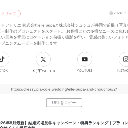
2024.05.
クリップ
トアトリエ 株式会社elle pupaと株式会社シュシュが共同で前撮り写真
ビー制作のプロジェクトをスタート。 お客様ごとの多様なニーズに合わ
しい景色を背景にロケーション前撮り撮影を行い、質感の美しいフォト
ープニングムービーを制作します
kTok
旧
YouTube
Insta
Ｘ(
Twitter)
https://dressy.pla-cole.wedding/elle-pupa-and-chouchou/2/
026年8月最新】結婚式場見学キャンペーン・特典ランキング｜プラコ
介サイトを徹底比較