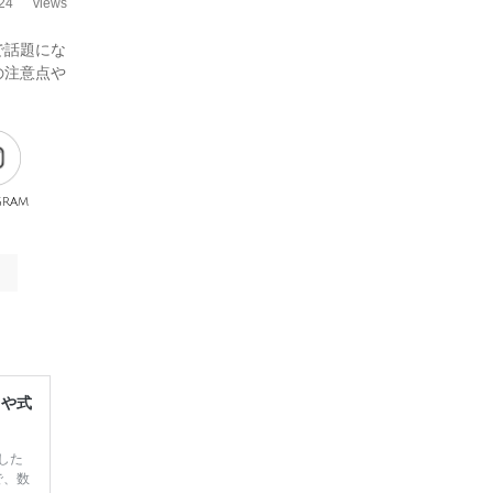
24
views
で話題にな
の注意点や
gram
レや式
した
で、数