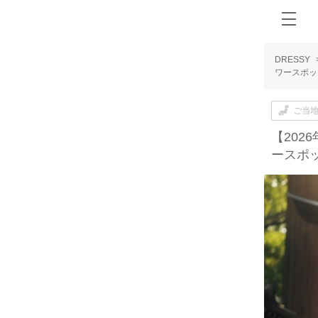
DRESSY
ワースポッ
ご当
【20
ースポ