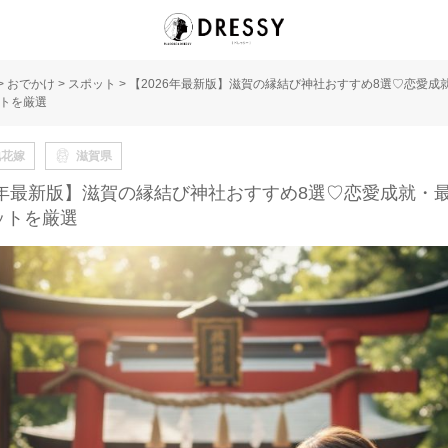
>
おでかけ
>
スポット
>
【2026年最新版】滋賀の縁結び神社おすすめ8選♡恋愛成
トを厳選
地花嫁
滋賀県
26年最新版】滋賀の縁結び神社おすすめ8選♡恋愛成就・
ットを厳選