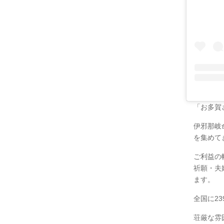
「お多賀
伊邪那岐
を集めて
ご利益の
祈願・夫
ます。
全国に2
荘厳な雰