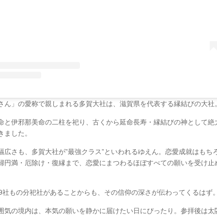
さん」の愛称で親しまれる多賀大社は、滋賀県を代表する縁結びの大社
命と伊邪那美命の二柱を祀り、古くから延命長寿・縁結びの神として絶
きました。
幅広さも、多賀大社が”最強クラス”といわれるゆえん。恋愛成就はもち
婦円満・厄除け・復縁まで、恋愛にまつわるほぼすべての願いを受け止
39社もの分祀社があることからも、その信仰の深さが伝わってくるはず
囲気の境内は、本気の願いを静かに届けたい日にぴったり。参拝後は太