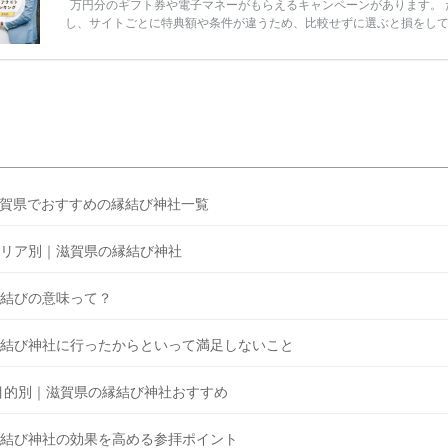
万円分のギフト券や電子マネーがもらえるキャンペーンがあります。 
し、サイトごとに特典額や条件が違うため、比較せずに選ぶと損をし
うことも……。 そこでこの記事では、【2026年8月最新】結婚式場見
ンペーン特典ランキングを公開！ 比較サイト：プラコレ、ゼクシィ、
メ、マイナビ 掲載内容：特典金額・条件・応募方法・注意点 「どこが
得？」「プラコレの特典は？」といった疑問も解決します。 まずは診
補を絞れる「ウェディング診断」か、体験型 […]
続きを読む
賀県でおすすめの縁結び神社一覧
リア別｜滋賀県の縁結び神社
結びの意味って？
結び神社に行ったからといって満足しないこと
目的別｜滋賀県の縁結び神社おすすめ
結び神社の効果を高める参拝ポイント