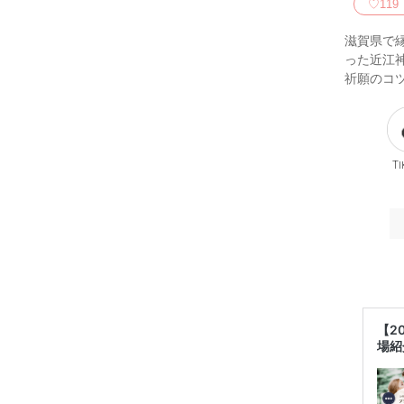
♡
119
滋賀県で
った近江
祈願のコ
Ti
【2
場紹