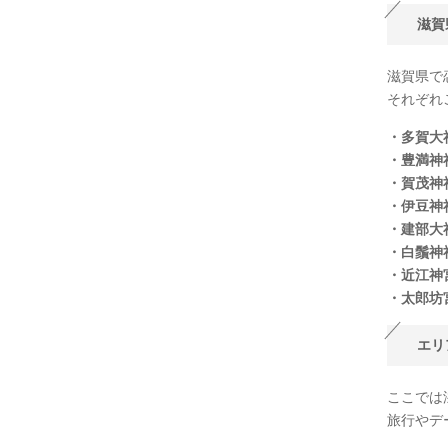
滋賀
滋賀県で
それぞれ
・多賀大
・豊満神
・賀茂神
・伊豆神
・建部大
・白鬚神
・近江神
・太郎坊
エリ
ここでは
旅行やデ