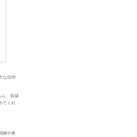
。
大な信仰
ろん、良縁
めてくれ
。
閤橋や奥