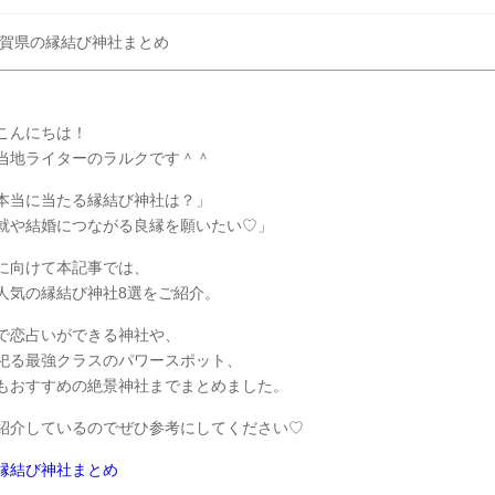
賀県の縁結び神社まとめ
こんにちは！
当地ライターのラルクです＾＾
本当に当たる縁結び神社は？」
就や結婚につながる良縁を願いたい♡」
に向けて本記事では、
人気の縁結び神社8選をご紹介。
で恋占いができる神社や、
祀る最強クラスのパワースポット、
もおすすめの絶景神社までまとめました。
紹介しているのでぜひ参考にしてください♡
の縁結び神社まとめ