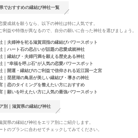
県でおすすめの縁結び神社一覧
恋愛成就を願うなら、以下の神社は特に人気です。
ご利益や特徴が異なるので、自分の願いに合った神社を選びましょう。
社｜夫婦神を祀る滋賀屈指の縁結びパワースポット
社｜ハート石の恋占いが話題の恋愛成就神社
社｜縁結び・夫婦円満を願える歴史ある神社
社｜“幸福を呼ぶ石”が人気の恋愛パワースポット
社｜開運・縁結びのご利益で信仰される近江国一之宮
社｜琵琶湖の鳥居が美しい縁結び・導きの神社
宮｜恋のタイミングを整えたい方におすすめ
宮｜願いを叶えたい方に人気の最強パワースポット
ア別｜滋賀県の縁結び神社
滋賀県の縁結び神社をエリア別にご紹介します。
ートのプランに合わせてチェックしてみてください。