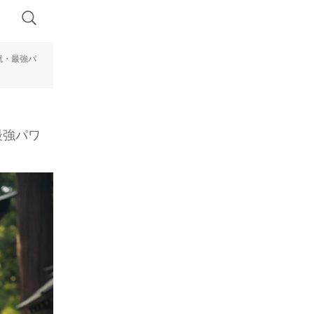
就・最強パ
最強パワ