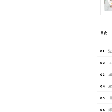
目次
滋
エ
縁
縁
縁