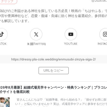
2026.06.
クリップ
縁結びのご利益がある神社を探している方必見！映画の「ちはやふる」
神宮や豊満神社など、恋愛・復縁・良縁に効く神社を厳選紹介。参拝前
ツも解説しています。
kTok
旧
YouTube
Insta
Ｘ(
Twitter)
https://dressy.pla-cole.wedding/enmusubi-zinzya-siga-2/
026年8月最新】結婚式場見学キャンペーン・特典ランキング｜プラコ
介サイトを徹底比較
皆さんこんにちは♡ 「結婚準備、何から始める？」「損せずお得に探
い！」と悩んでいませんか？ 実は、式場見学やフェアに参加するだけ