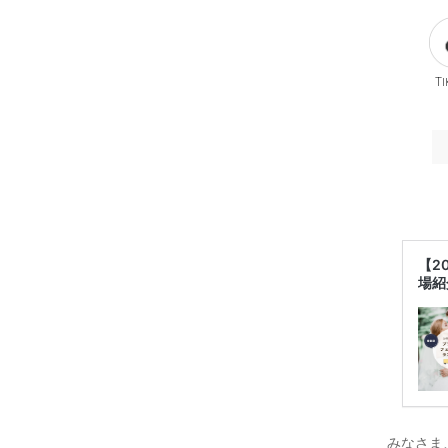
Ti
【2
場紹
みなさま