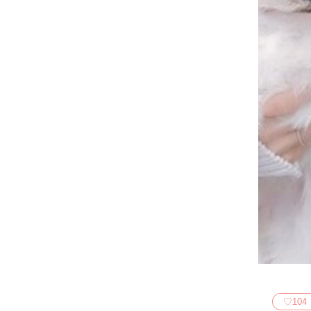
♡
104