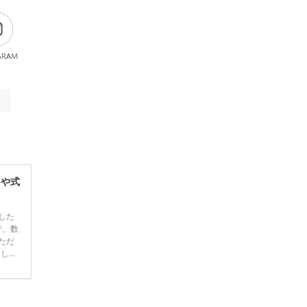
gram
レや式
した
で、数
ただ
てしま
学キャ
ハナユ
一番お
断で候