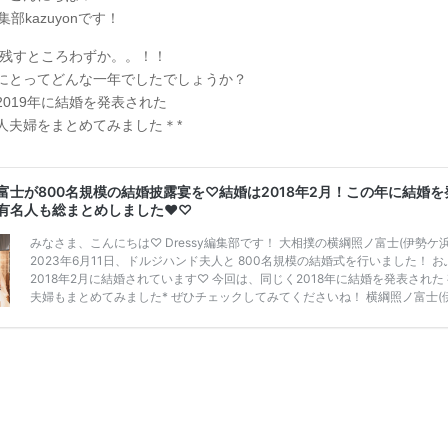
補を絞れる「ウェディング診断」か、体験型 […]
続きを読む
編集部kazuyonです！
年も残すところわずか。。！！
にとってどんな一年でしたでしょうか？
2019年に結婚を発表された
人夫婦をまとめてみました＊*