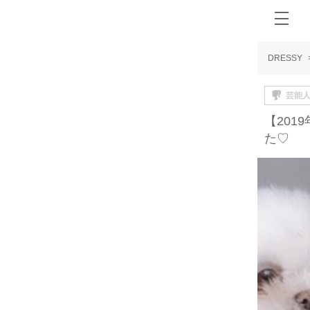
DRESSY
芸能
【20
た♡