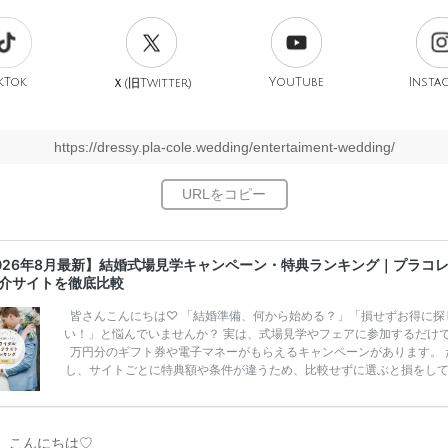
kTok
旧
YouTube
Insta
Ｘ(
Twitter)
https://dressy.pla-cole.wedding/entertaiment-wedding/
026年8月最新】結婚式場見学キャンペーン・特典ランキング｜プラコ
介サイトを徹底比較
皆さんこんにちは♡ 「結婚準備、何から始める？」「損せずお得に探
い！」と悩んでいませんか？ 実は、式場見学やフェアに参加するだけ
万円分のギフト券や電子マネーがもらえるキャンペーンがあります。 
し、サイトごとに特典額や条件が違うため、比較せずに選ぶと損をし
うことも……。 そこでこの記事では、【2026年8月最新】結婚式場見
ンペーン特典ランキングを公開！ 比較サイト：プラコレ、ゼクシィ、
メ、マイナビ 掲載内容：特典金額・条件・応募方法・注意点 「どこが
得？」「プラコレの特典は？」といった疑問も解決します。 まずは診
、こんにちは♡