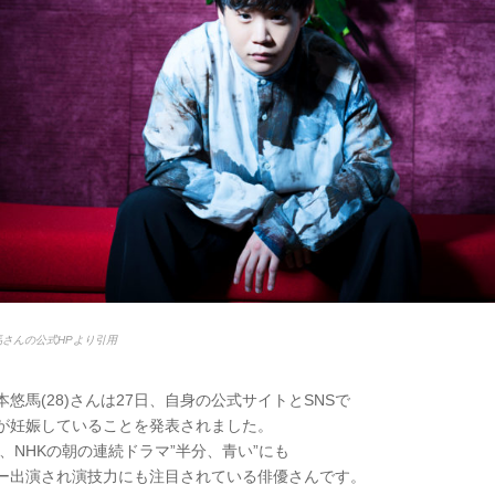
馬さんの公式HPより引用
悠馬(28)さんは27日、自身の公式サイトとSNSで
が妊娠していることを発表されました。
は、NHKの朝の連続ドラマ”半分、青い”にも
ー出演され演技力にも注目されている俳優さんです。