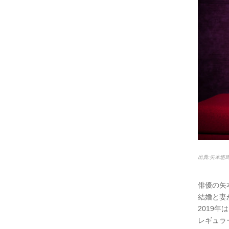
出典:矢本悠
俳優の矢本
結婚と妻
2019年
レギュラ