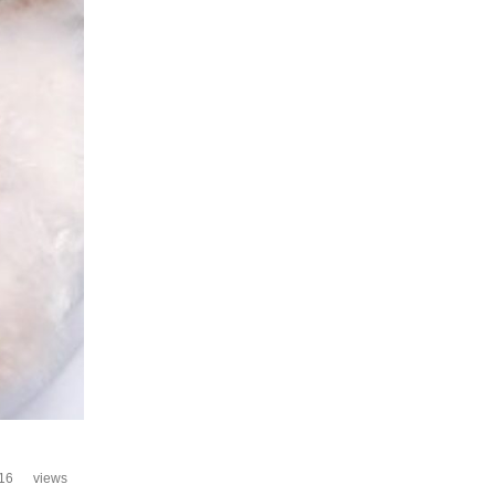
16
views