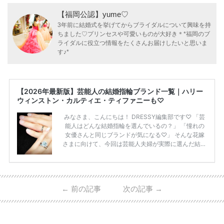
【福岡公認】yume♡
3年前に結婚式を挙げてからブライダルについて興味を持
ちました♡プリンセスや可愛いものが大好き＊*福岡のブ
ライダルに役立つ情報をたくさんお届けしたいと思いま
す♪*
【2026年最新版】芸能人の結婚指輪ブランド一覧｜ハリー
ウィンストン・カルティエ・ティファニーも♡
みなさま、こんにちは！ DRESSY編集部です♡ 「芸
能人はどんな結婚指輪を選んでいるの？」 「憧れの
女優さんと同じブランドが気になる♡」 そんな花嫁
さまに向けて、今回は芸能人夫婦が実際に選んだ結婚
指輪・婚約指輪をブランド別にまとめました！ ハリ
ーウィンストンやカルティエ、ティファニーなど世界
的ハイブランドから、俄（NIWAKA）やI-PRIMOなど
日本で人気のブランドまで幅広くご紹介。 さらに、
←
前の記事
次の記事
→
・愛用している芸能人夫婦 ・リングの特徴や魅力 ・
推定価格帯 ・花嫁人気が高い理由 などもあわせて解
説していきます♡ 「芸能人の結婚指輪ってやっぱり
高い？」 「手が届くブランドもある？」 「人気ブラ