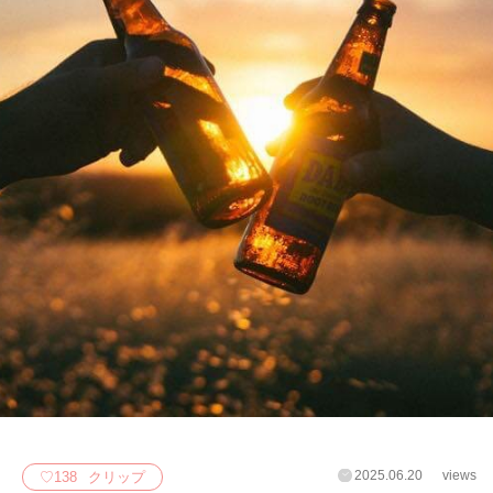
2025.06.20
views
♡
138
クリップ