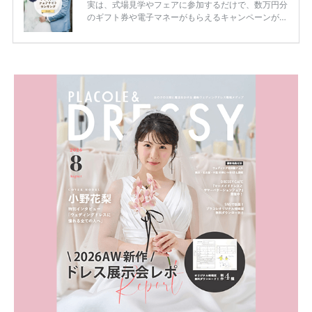
実は、式場見学やフェアに参加するだけで、数万円分
のギフト券や電子マネーがもらえるキャンペーンがあ
ります。 ただし、サイトごとに特典額や条件が違う
ため、比較せずに選ぶと損をしてしまうことも……。
そこでこの記事では、【2026年8月最新】結婚式場見
学キャンペーン特典ランキングを公開！ 比較サイ
ト：プラコレ、ゼクシィ、ハナユメ、マイナビ 掲載
内容：特典金額・条件・応募方法・注意点 「どこが
一番お得？」「プラコレの特典は？」といった疑問も
解決します。 まずは診断で候補を絞れる「ウェディ
ング診断」か、体験型 […]
続きを読む