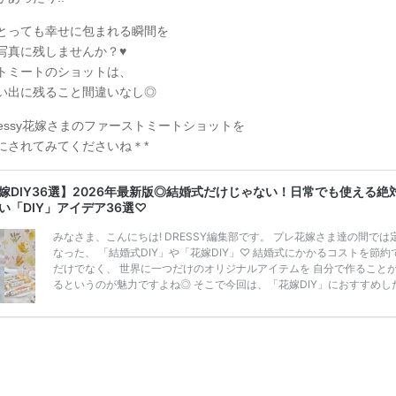
とっても幸せに包まれる瞬間を
写真に残しませんか？♥
トミートのショットは、
い出に残ること間違いなし◎
ressy花嫁さまのファーストミートショットを
にされてみてくださいね＊*
嫁DIY36選】2026年最新版◎結婚式だけじゃない！日常でも使える絶
い「DIY」アイデア36選♡
みなさま、こんにちは! DRESSY編集部です。 プレ花嫁さま達の間では
なった、 「結婚式DIY」や「花嫁DIY」♡ 結婚式にかかるコストを節約
だけでなく、 世界に一つだけのオリジナルアイテムを 自分で作ること
るというのが魅力ですよね◎ そこで今回は、「花嫁DIY」におすすめし
定番アイテムからトレンドのおしゃれアイテムまで まとめてご紹介しま
ぜひ最後までcheckして オリジナルアイテムを作ってみてくださいね◎
嫁必見／今月の式場探しで特典が貰えるサイトランキング♡ 【7月はと
豪華◎*】式場探しで特典が貰えるサイトランキング♡♥各社のキャン
内容をま […]
続きを読む