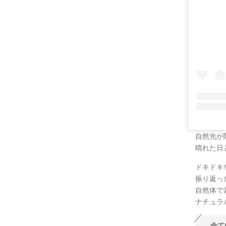
自然光が
晴れた日
ドキドキ
振り返っ
自然体で
ナチュラ
全て