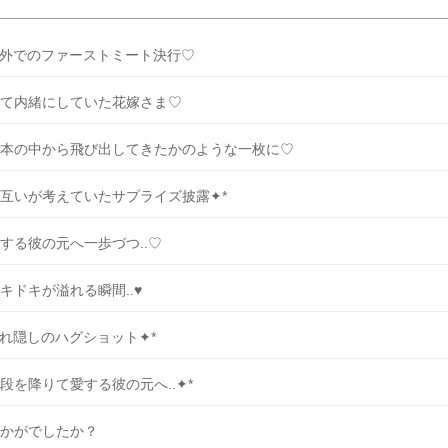
外でのファーストミート決行♡
て内緒にしていた花嫁さま♡
本の中から飛び出してきたかのような一枚に♡
互いが考えていたサプライズ披露✦*
する彼の元へ一歩づつ..♡
キドキが溢れる瞬間..♥
れ隠しのハグショット✦*
段を降りて愛する彼の元へ..✦*
かがでしたか？