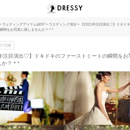
>
ウェディングアイテム&DIY
>
ウエディング演出
>
【2021年注目演出♡】ドキド
瞬間をお写真に残しませんか？＊*
SSY花嫁
21年注目演出♡】ドキドキのファーストミートの瞬間をお
んか？＊*