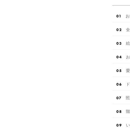
お
全
絵
お
愛
ド
照
階
い