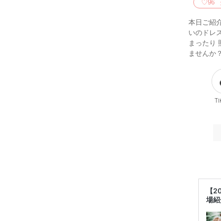
♡
96
本日ご紹介
いのドレス
まったり 
ませんか？
Ti
【2
場紹