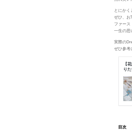
とにかく
ぜひ、お
ファース
一生の思
実際のD
ぜひ参考
【花
りた
目次