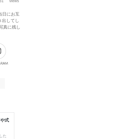
31
views
当日にお互
き出してし
お写真に残し
gram
レや式
した