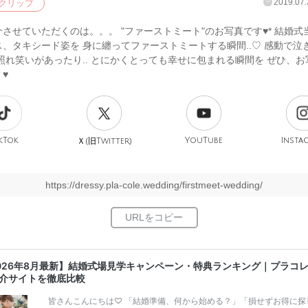
2019.07.
クリップ
させていただくのは。。。 "ファーストミート"のお写真です♥* 結婚式
、タキシード姿を 身に纏ってファーストミートする瞬間..♡ 感動で泣
照れ笑いがあったり.. とにかくとっても幸せに包まれる瞬間を ぜひ、
♥
kTok
旧
YouTube
Insta
Ｘ(
Twitter)
https://dressy.pla-cole.wedding/firstmeet-wedding/
026年8月最新】結婚式場見学キャンペーン・特典ランキング｜プラコ
介サイトを徹底比較
皆さんこんにちは♡ 「結婚準備、何から始める？」「損せずお得に探