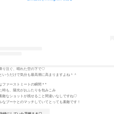
降り注ぐ、晴れた空の下で♡
というだけで気分も最高潮に高まりますよね＾＾
なファーストミートの瞬間＊*
た時も、陽光がおふたりを包みこみ
素敵なショットが残せること間違いなしですね♡
ルなブーケとのマッチしていてとっても素敵です！
内緒にしていた花嫁さま♡