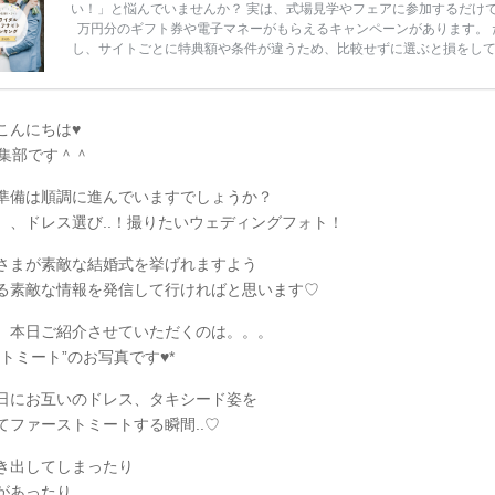
い！」と悩んでいませんか？ 実は、式場見学やフェアに参加するだけ
万円分のギフト券や電子マネーがもらえるキャンペーンがあります。 
し、サイトごとに特典額や条件が違うため、比較せずに選ぶと損をし
うことも……。 そこでこの記事では、【2026年8月最新】結婚式場見
ンペーン特典ランキングを公開！ 比較サイト：プラコレ、ゼクシィ、
メ、マイナビ 掲載内容：特典金額・条件・応募方法・注意点 「どこが
得？」「プラコレの特典は？」といった疑問も解決します。 まずは診
こんにちは♥
補を絞れる「ウェディング診断」か、体験型 […]
続きを読む
y編集部です＾＾
準備は順調に進んでいますでしょうか？
、、ドレス選び..！撮りたいウェディングフォト！
さまが素敵な結婚式を挙げれますよう
る素敵な情報を発信して行ければと思います♡
、本日ご紹介させていただくのは。。。
トミート”のお写真です♥*
日にお互いのドレス、タキシード姿を
てファーストミートする瞬間..♡
き出してしまったり
あったり..