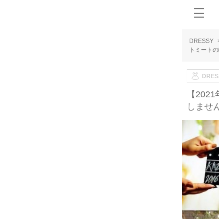
DRESSY
トミートの
DRE
【20
しませ