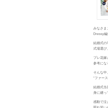
みなさま
Dress
結婚式の
式場選び
プレ花嫁
参考にな
そんな中
“ファース
結婚式当
身に纏っ
感動で泣
照れ笑いが