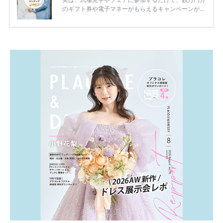
のギフト券や電子マネーがもらえるキャンペーンがあ
ります。 ただし、サイトごとに特典額や条件が違う
ため、比較せずに選ぶと損をしてしまうことも……。
そこでこの記事では、【2026年8月最新】結婚式場見
学キャンペーン特典ランキングを公開！ 比較サイ
ト：プラコレ、ゼクシィ、ハナユメ、マイナビ 掲載
内容：特典金額・条件・応募方法・注意点 「どこが
一番お得？」「プラコレの特典は？」といった疑問も
解決します。 まずは診断で候補を絞れる「ウェディ
ング診断」か、体験型 […]
続きを読む