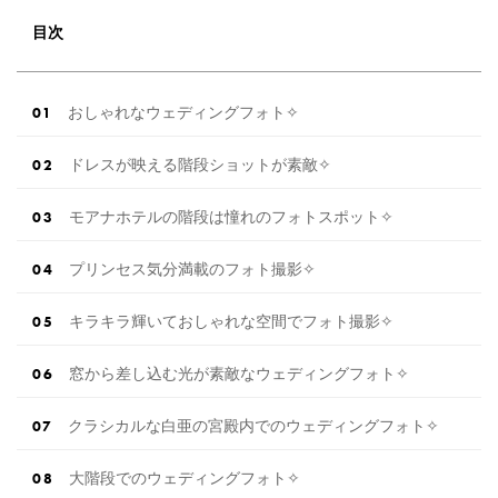
[調査概要] 表題：「フォトウェディング」に関
する実態調査 調査主体：プラコレウェディング
目次
調査方法：Instagram ストーリーズ 調査期間：2
0 […]
続きを読む
おしゃれなウェディングフォト✧
ドレスが映える階段ショットが素敵✧
モアナホテルの階段は憧れのフォトスポット✧
プリンセス気分満載のフォト撮影✧
キラキラ輝いておしゃれな空間でフォト撮影✧
窓から差し込む光が素敵なウェディングフォト✧
クラシカルな白亜の宮殿内でのウェディングフォト✧
大階段でのウェディングフォト✧