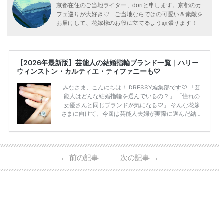
京都在住のご当地ライター、doriと申します。京都のカ
フェ巡りが大好き♡ ご当地ならではの可愛い＆素敵を
お届けして、花嫁様のお役に立てるよう頑張ります！
【2026年最新版】芸能人の結婚指輪ブランド一覧｜ハリー
ウィンストン・カルティエ・ティファニーも♡
みなさま、こんにちは！ DRESSY編集部です♡ 「芸
能人はどんな結婚指輪を選んでいるの？」 「憧れの
女優さんと同じブランドが気になる♡」 そんな花嫁
さまに向けて、今回は芸能人夫婦が実際に選んだ結婚
指輪・婚約指輪をブランド別にまとめました！ ハリ
ーウィンストンやカルティエ、ティファニーなど世界
的ハイブランドから、俄（NIWAKA）やI-PRIMOなど
日本で人気のブランドまで幅広くご紹介。 さらに、
←
前の記事
次の記事
→
・愛用している芸能人夫婦 ・リングの特徴や魅力 ・
推定価格帯 ・花嫁人気が高い理由 などもあわせて解
説していきます♡ 「芸能人の結婚指輪ってやっぱり
高い？」 「手が届くブランドもある？」 「人気ブラ
[…]
続きを読む