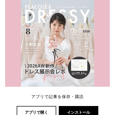
ト：プラコレ、ゼクシィ、ハナユメ、マイナビ 掲載
内容：特典金額・条件・応募方法・注意点 「どこが
一番お得？」「プラコレの特典は？」といった疑問も
解決します。 まずは診断で候補を絞れる「ウェディ
ング診断」か、体験型 […]
続きを読む
アプリで記事を保存・購読
アプリで開く
インストール