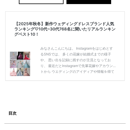
【2025年秋冬】新作ウェディングドレスブランド人気
ランキング♡10代~30代768名に聞いたリアルランキン
グベスト10！
みなさんこんにちは。 Instagramをはじめとす
るSNSでは、 多くの花嫁が結婚式までの様子
や、 思い出を記録に残すのが主流となってお
り、 最近だとInstagramで先輩花嫁やアカウン
トから ウエディングのアイディアや情報を得て
いる花嫁が増えてきていますよね。 ​ 今回は常に
アンテナをはっている TikTok、Instagramユー
ザー768名が 2025年秋冬新作ドレスコレクショ
ンの 人気投票に参加しました。 こちらの記事で
は集計結果をリアルなランキングにまとめてい
ます。 (※2025年8月の調査結果です) ​​ ドレスの
こだわりに関するアンケートでは、 全体の86％
目次
の女性がドレスにこ […]
続きを読む