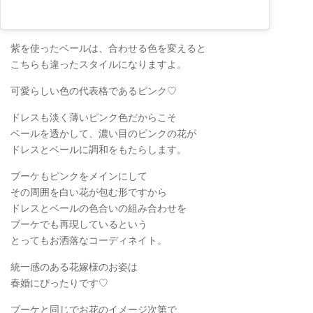
紫を使ったベールは、合わせる色を変えると
こちらも違ったスタイルになりますよ。
可愛らしい色の代表格であるピンク♡
ドレスも淡く薄いピンク色だからこそ
ベールを透かして、濃い目のピンクの花が
ドレスとベールに調和をもたらします。
ブーケもピンクをメインにして
その周囲を白い花が包む形ですから
ドレスとベールの色合いの組み合わせを
ブーケでも再現しているという
とってもお洒落なコーディネイト。
統一感のある花嫁様のお姿は
春婚にぴったりです♡
ブーケと同じでお花のイメージ次第で