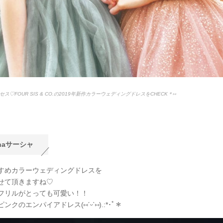
ス♡FOUR SIS & CO.の2019年新作カラーウェディングドレスをCHECK＊⑅
shaサーシャ
すめカラーウェディングドレスを
せて頂きますね♡
フリルがとっても可愛い！！
ピンクのエンパイアドレス(
⑅
ˊᵕˋ
⑅
).:*
･ﾟ＊