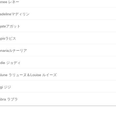
enee レネー
adelineマディリン
gateアガット
apisラピス
unariaルナーリア
odie ジョディ
alune ラリューヌ＆Louise ルイーズ
igi ジジ
abra ラブラ