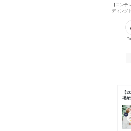
【コンテン
ディングド
Ti
【2
場紹