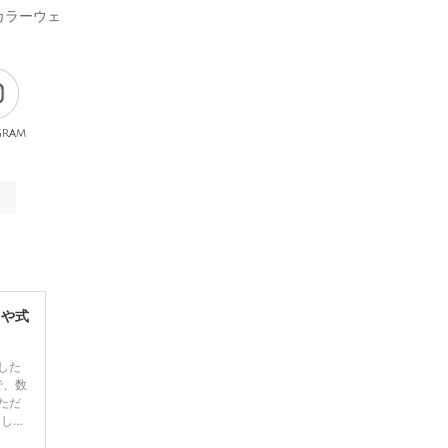
カラーウェ
gram
レや式
した
で、数
ただ
てしま
学キャ