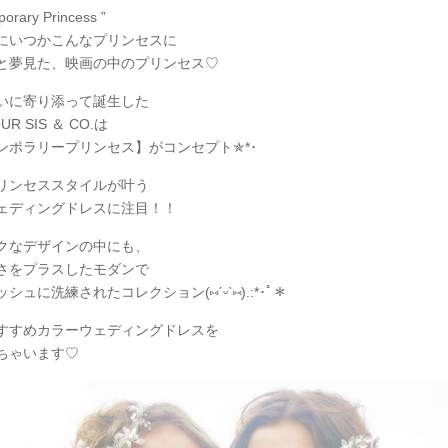
orary Princess ”
にいつかこんなプリンセスに
と夢見た、映画の中のプリンセス♡
いに寄り添って誕生した
R SIS ＆ CO.は
ンポラリープリンセス】がコンセプト✯
*
･
リンセススタイルが叶う
ェディングドレスに注目！！
クなデザインの中にも、
さをプラスしたモダンで
ッシュに洗練されたコレクション(
⑅
ˊᵕˋ
⑅
).:*
･ﾟ＊
すすめカラーウェディングドレスを
ちゃいます♡