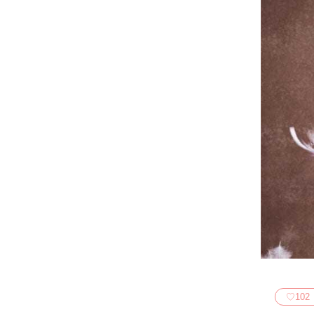
♡
102