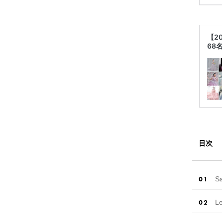
【2
68
目次
S
L