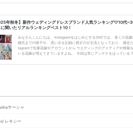
ンペーン特典ランキングを公開！ 比較サイト：プラコレ、ゼクシィ、
メ、マイナビ 掲載内容：特典金額・条件・応募方法・注意点 「どこが
得？」「プラコレの特典は？」といった疑問も解決します。 まずは診
補を絞れる「ウェディング診断」か、体験型 […]
続きを読む
025年秋冬】新作ウェディングドレスブランド人気ランキング♡10代~3
名に聞いたリアルランキングベスト10！
みなさんこんにちは。 InstagramをはじめとするSNSでは、 多くの花
婚式までの様子や、 思い出を記録に残すのが主流となっており、 最近だと
tagramで先輩花嫁やアカウントから ウエディングのアイディアや情報
いる花嫁が増えてきていますよね。 ​ 今回は常にアンテナをはっている Ti
k、Instagramユーザー768名が 2025年秋冬新作ドレスコレクションの
票に参加しました。 こちらの記事では集計結果をリアルなランキングに
めています。 (※2025年8月の調査結果です) ​​ ドレスのこだわりに関す
ケートでは、 全体の86％の女性がドレスにこ […]
続きを読む
ashaサーシャ
exi レキシー