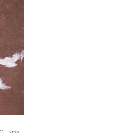
29
views