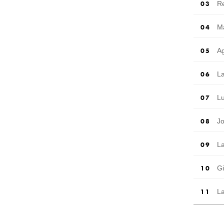
R
M
A
L
L
J
L
G
L