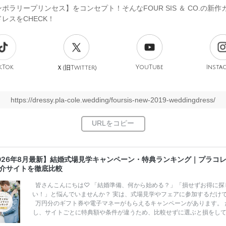
ポラリープリンセス】をコンセプト！そんなFOUR SIS ＆ CO.の新作
レスをCHECK！
kTok
旧
YouTube
Insta
Ｘ(
Twitter)
https://dressy.pla-cole.wedding/foursis-new-2019-weddingdress/
026年8月最新】結婚式場見学キャンペーン・特典ランキング｜プラコ
介サイトを徹底比較
皆さんこんにちは♡ 「結婚準備、何から始める？」「損せずお得に探
い！」と悩んでいませんか？ 実は、式場見学やフェアに参加するだけ
万円分のギフト券や電子マネーがもらえるキャンペーンがあります。 
し、サイトごとに特典額や条件が違うため、比較せずに選ぶと損をし
うことも……。 そこでこの記事では、【2026年8月最新】結婚式場見