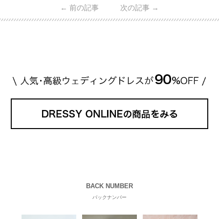
←
前の記事
次の記事
→
#ファーストペンギン! 』で山藤 そよ役を演じます💁🏻‍♀️
皆さま、ぜひ📺ご覧ください🙏🏻https://t.co/CqTMZ
Ns4lf… @ntv_penguin pic […]
続きを読む
BACK NUMBER
バックナンバー