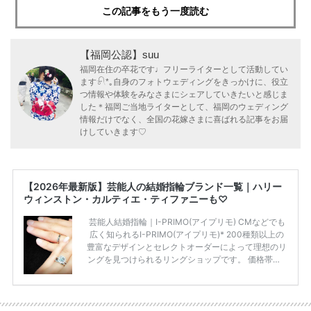
この記事をもう一度読む
【福岡公認】suu
福岡在住の卒花です♩フリーライターとして活動してい
ます𓍯*｡自身のフォトウェディングをきっかけに、役立
つ情報や体験をみなさまにシェアしていきたいと感じま
した＊福岡ご当地ライターとして、福岡のウェディング
情報だけでなく、全国の花嫁さまに喜ばれる記事をお届
けしていきます♡
【2026年最新版】芸能人の結婚指輪ブランド一覧｜ハリー
ウィンストン・カルティエ・ティファニーも♡
芸能人結婚指輪｜I-PRIMO(アイプリモ) CMなどでも
広く知られるI-PRIMO(アイプリモ)* 200種類以上の
豊富なデザインとセレクトオーダーによって理想のリ
ングを見つけられるリングショップです。 価格帯は2
0万円から50万円ほどの予算でも夫婦2人分の指輪購
入が可能♩ コスパ的にも20代の若い夫婦に人気のよ
うです♡ 志田未来さんの指輪 📺TV 情報📺#日本テレ
ビ 系 にて10月5日22時～スタートする水曜ドラマ『