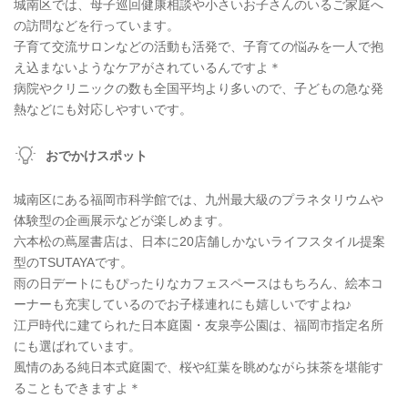
城南区では、母子巡回健康相談や小さいお子さんのいるご家庭へ
の訪問などを行っています。
子育て交流サロンなどの活動も活発で、子育ての悩みを一人で抱
え込まないようなケアがされているんですよ＊
病院やクリニックの数も全国平均より多いので、子どもの急な発
熱などにも対応しやすいです。
おでかけスポット
城南区にある福岡市科学館では、九州最大級のプラネタリウムや
体験型の企画展示などが楽しめます。
六本松の蔦屋書店は、日本に20店舗しかないライフスタイル提案
型のTSUTAYAです。
雨の日デートにもぴったりなカフェスペースはもちろん、絵本コ
ーナーも充実しているのでお子様連れにも嬉しいですよね♪
江戸時代に建てられた日本庭園・友泉亭公園は、福岡市指定名所
にも選ばれています。
風情のある純日本式庭園で、桜や紅葉を眺めながら抹茶を堪能す
ることもできますよ＊