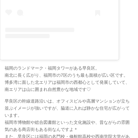
福岡のランドマーク・福岡タワーがある早良区。
南北に長く広がり、福岡市の7区のうち最も面積が広い区です。
博多湾に面した北エリアは福岡市の西都心として発展していて、
南エリアは山に囲まれ自然豊かな地域です♡
早良区の幹線道路沿いは、オフィスビルや高層マンションが立ち
並ぶイメージが強いですが、脇道に入れば静かな住宅が広がって
います。
福岡市博物館や総合図書館といった文化施設や、昔ながらの雰囲
気のある商店街もある街なんですよ＊
また、早良区には福岡の名門校・修猷館高校や西南学院大学があ