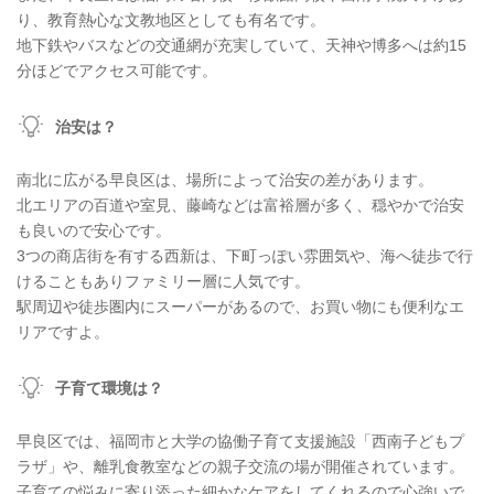
り、教育熱心な文教地区としても有名です。
地下鉄やバスなどの交通網が充実していて、天神や博多へは約15
分ほどでアクセス可能です。
治安は？
南北に広がる早良区は、場所によって治安の差があります。
北エリアの百道や室見、藤崎などは富裕層が多く、穏やかで治安
も良いので安心です。
3つの商店街を有する西新は、下町っぽい雰囲気や、海へ徒歩で行
けることもありファミリー層に人気です。
駅周辺や徒歩圏内にスーパーがあるので、お買い物にも便利なエ
リアですよ。
子育て環境は？
早良区では、福岡市と大学の協働子育て支援施設「西南子どもプ
ラザ」や、離乳食教室などの親子交流の場が開催されています。
子育ての悩みに寄り添った細かなケアをしてくれるので心強いで