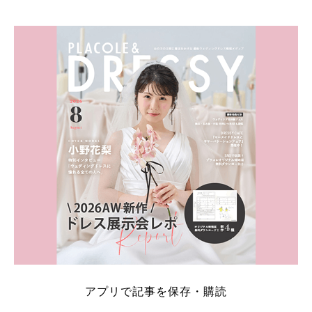
そこでこの記事では、【2026年8月最新】結婚式場見
学キャンペーン特典ランキングを公開！ 比較サイ
ト：プラコレ、ゼクシィ、ハナユメ、マイナビ 掲載
内容：特典金額・条件・応募方法・注意点 「どこが
一番お得？」「プラコレの特典は？」といった疑問も
解決します。 まずは診断で候補を絞れる「ウェディ
ング診断」か、体験型 […]
続きを読む
アプリで記事を保存・購読