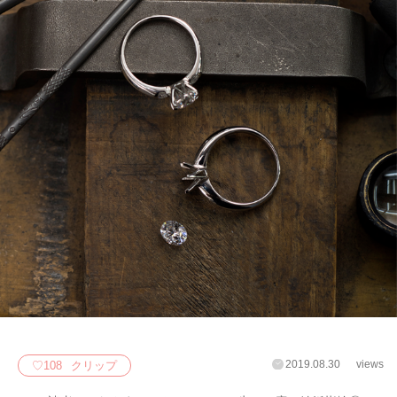
2019.08.30
views
♡
108
クリップ