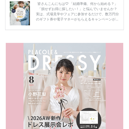
皆さんこんにちは♡ 「結婚準備、何から始める？」
「損せずお得に探したい！」と悩んでいませんか？
実は、式場見学やフェアに参加するだけで、数万円分
のギフト券や電子マネーがもらえるキャンペーンがあ
ります。 ただし、サイトごとに特典額や条件が違う
ため、比較せずに選ぶと損をしてしまうことも……。
そこでこの記事では、【2026年8月最新】結婚式場見
学キャンペーン特典ランキングを公開！ 比較サイ
ト：プラコレ、ゼクシィ、ハナユメ、マイナビ 掲載
内容：特典金額・条件・応募方法・注意点 「どこが
一番お得？」「プラコレの特典は？」といった疑問も
解決します。 まずは診断で候補を絞れる「ウェディ
ング診断」か、体験型 […]
続きを読む