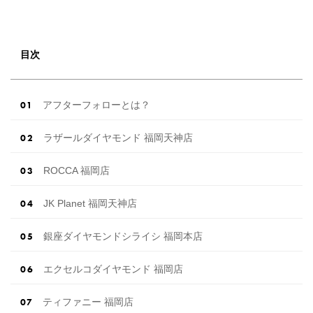
人気のブランドまで幅広くご紹介。 さらに、 ・
愛用している芸能人夫婦 ・リングの特徴や魅力
・推定価格帯 ・花嫁人気が高い理由 などもあわ
せて解説していきます♡ 「芸能人の結婚指輪っ
目次
てやっぱり高い？」 「手が届くブランドもあ
る？」 「人気ブラ […]
続きを読む
アフターフォローとは？
ラザールダイヤモンド 福岡天神店
ROCCA 福岡店
JK Planet 福岡天神店
銀座ダイヤモンドシライシ 福岡本店
エクセルコダイヤモンド 福岡店
ティファニー 福岡店