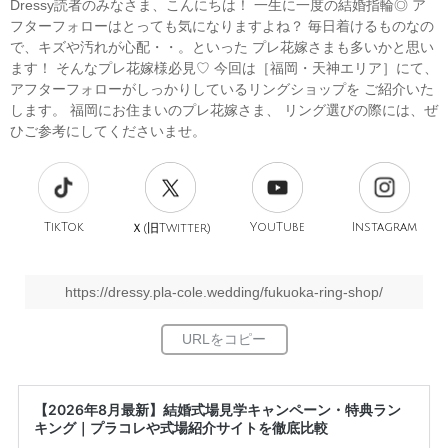
Dressy読者のみなさま、こんにちは！ 一生に一度の結婚指輪◎ ア
フターフォローはとっても気になりますよね？ 毎日着けるものなの
で、キズや汚れが心配・・。といった プレ花嫁さまも多いかと思い
ます！ そんなプレ花嫁様必見♡ 今回は［福岡・天神エリア］にて、
アフターフォローがしっかりしているリングショップを ご紹介いた
します。 福岡にお住まいのプレ花嫁さま、 リング選びの際には、ぜ
ひご参考にしてくださいませ。
TikTok
旧
YouTube
Instagram
Ｘ(
Twitter)
https://dressy.pla-cole.wedding/fukuoka-ring-shop/
【2026年8月最新】結婚式場見学キャンペーン・特典ラン
キング｜プラコレや式場紹介サイトを徹底比較