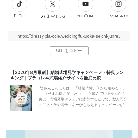
TikTok
旧
YouTube
Instagram
Ｘ(
Twitter)
https://dressy.pla-cole.wedding/fukuoka-seichi-junrei/
【2026年8月最新】結婚式場見学キャンペーン・特典ラン
キング｜プラコレや式場紹介サイトを徹底比較
皆さんこんにちは♡ 「結婚準備、何から始める？」
「損せずお得に探したい！」と悩んでいませんか？
実は、式場見学やフェアに参加するだけで、数万円分
のギフト券や電子マネーがもらえるキャンペーンがあ
ります。 ただし、サイトごとに特典額や条件が違う
ため、比較せずに選ぶと損をしてしまうことも……。
そこでこの記事では、【2026年8月最新】結婚式場見
学キャンペーン特典ランキングを公開！ 比較サイ
ト：プラコレ、ゼクシィ、ハナユメ、マイナビ 掲載
内容：特典金額・条件・応募方法・注意点 「どこが