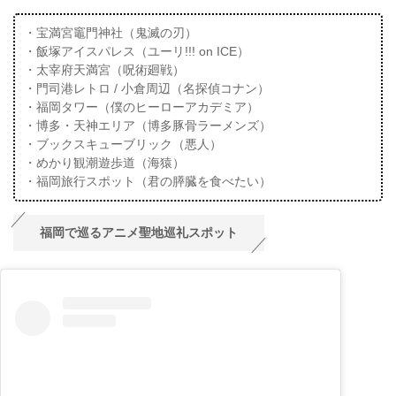
・宝満宮竈門神社（鬼滅の刃）
・飯塚アイスパレス（ユーリ!!! on ICE）
・太宰府天満宮（呪術廻戦）
・門司港レトロ / 小倉周辺（名探偵コナン）
・福岡タワー（僕のヒーローアカデミア）
・博多・天神エリア（博多豚骨ラーメンズ）
・ブックスキューブリック（悪人）
・めかり観潮遊歩道（海猿）
・福岡旅行スポット（君の膵臓を食べたい）
福岡で巡るアニメ聖地巡礼スポット