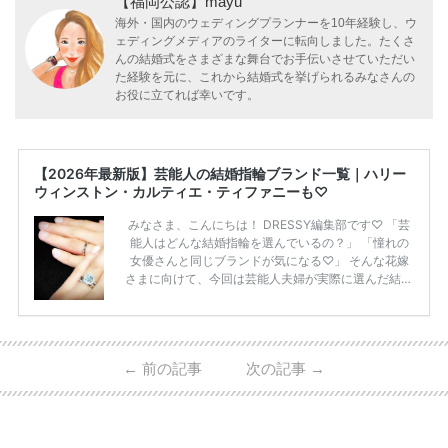
【福岡公認】mayu
海外・国内のウェディングプランナーを10年経験し、ウ
ェディングメディアのライターに転向しました。たくさ
んの結婚式をさまざまな舞台でお手伝いさせていただい
た経験を元に、これから結婚式を挙げられるみなさんの
お役に立てれば幸いです。
【2026年最新版】芸能人の結婚指輪ブランド一覧｜ハリー
ウィンストン・カルティエ・ティファニーも♡
みなさま、こんにちは！ DRESSY編集部です♡ 「芸
能人はどんな結婚指輪を選んでいるの？」 「憧れの
女優さんと同じブランドが気になる♡」 そんな花嫁
さまに向けて、今回は芸能人夫婦が実際に選んだ結婚
指輪・婚約指輪をブランド別にまとめました！ ハリ
ーウィンストンやカルティエ、ティファニーなど世界
的ハイブランドから、俄（NIWAKA）やI-PRIMOなど
日本で人気のブランドまで幅広くご紹介。 さらに、
←
前の記事
次の記事
→
・愛用している芸能人夫婦 ・リングの特徴や魅力 ・
推定価格帯 ・花嫁人気が高い理由 などもあわせて解
説していきます♡ 「芸能人の結婚指輪ってやっぱり
高い？」 「手が届くブランドもある？」 「人気ブラ
[…]
続きを読む