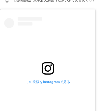
【呪術廻戦】太宰府天満宮（だざいふてんまんぐう）
この投稿をInstagramで見る