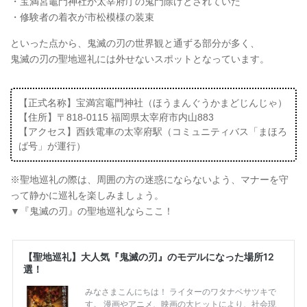
・宝満宮竈門神社が太宰府庁の鬼門除けとされていた
・修験者の着衣が市松模様の装束
といった点から、鬼滅の刃の世界観と通ずる部分が多く、
鬼滅の刃の聖地巡礼には外せないスポットとなっています。
【正式名称】宝満宮竈門神社（ほうまんぐうかまどじんじゃ）
【住所】〒818-0115 福岡県太宰府市内山883
【アクセス】西鉄電車の太宰府駅（コミュニティバス「まほろ
ば号」が運行）
※聖地巡礼の際は、周囲の方の迷惑にならないよう、マナーを守
って静かに巡礼を楽しみましょう。
▼『鬼滅の刃』の聖地巡礼ならここ！