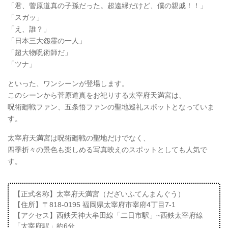
「君、菅原道真の子孫だった。超遠縁だけど、僕の親戚！！」
「スガッ」
「え、誰？」
「日本三大怨霊の一人」
「超大物呪術師だ」
「ツナ」
といった、ワンシーンが登場します。
このシーンから菅原道真をお祀りする太宰府天満宮は、
呪術廻戦ファン、五条悟ファンの聖地巡礼スポットとなっていま
す。
太宰府天満宮は呪術廻戦の聖地だけでなく、
四季折々の景色も楽しめる写真映えのスポットとしても人気で
す。
【正式名称】太宰府天満宮（だざいふてんまんぐう）
【住所】〒818-0195 福岡県太宰府市宰府4丁目7-1
【アクセス】西鉄天神大牟田線「二日市駅」~西鉄太宰府線
「太宰府駅」約6分