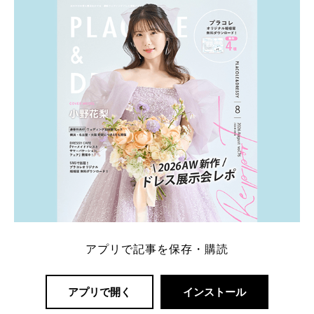
一番お得？」「プラコレの特典は？」といった疑問も
解決します。 まずは診断で候補を絞れる「ウェディ
ング診断」か、体験型 […]
続きを読む
アプリで記事を保存・購読
アプリで開く
インストール