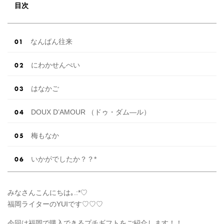
♡ 【7月はとっても豪華◎*】式場探しで特典が
目次
貰えるサイトランキング♡♥各社のキャンペー
ン内容をま […]
続きを読む
なんばん往来
にわかせんぺい
はなかご
DOUX D’AMOUR （ドゥ・ダム―ル）
梅もなか
いかがでしたか？？*
みなさんこんにちは｡.:*♡
福岡ライターのYUIです♡♡♡
今回は福岡で購入できるプチギフトをご紹介します！！