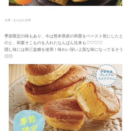
出典：なんばん往来
季節限定の味もあり、今は熊本県産の和栗をペースト状にしたと
のと、和栗そこものを入れたなんばん往来も♡♡♡♡
隠し味には和三盆糖を使用！味わい深い上質な味になってるそう
◎◎