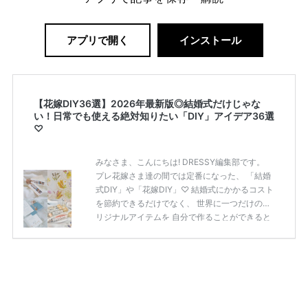
アプリで開く
インストール
【花嫁DIY36選】2026年最新版◎結婚式だけじゃな
い！日常でも使える絶対知りたい「DIY」アイデア36選
♡
みなさま、こんにちは! DRESSY編集部です。
プレ花嫁さま達の間では定番になった、 「結婚
式DIY」や「花嫁DIY」♡ 結婚式にかかるコスト
を節約できるだけでなく、 世界に一つだけのオ
リジナルアイテムを 自分で作ることができると
いうのが魅力ですよね◎ そこで今回は、「花嫁
DIY」におすすめしたい 定番アイテムからトレ
ンドのおしゃれアイテムまで まとめてご紹介し
ます♡ ぜひ最後までcheckして オリジナルアイ
テムを作ってみてくださいね◎ ＼花嫁必見／今
月の式場探しで特典が貰えるサイトランキング