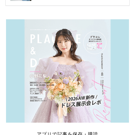
ため、比較せずに選ぶと損をしてしまうことも……。
そこでこの記事では、【2026年8月最新】結婚式場見
学キャンペーン特典ランキングを公開！ 比較サイ
ト：プラコレ、ゼクシィ、ハナユメ、マイナビ 掲載
内容：特典金額・条件・応募方法・注意点 「どこが
一番お得？」「プラコレの特典は？」といった疑問も
解決します。 まずは診断で候補を絞れる「ウェディ
ング診断」か、体験型 […]
続きを読む
アプリで記事を保存・購読