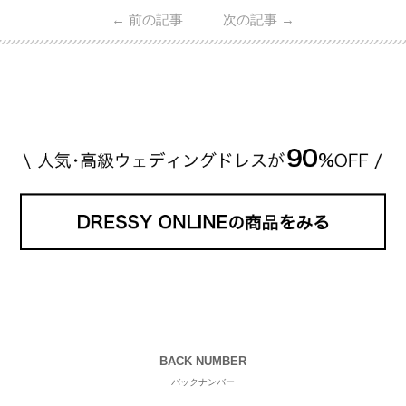
日本で人気のブランドまで幅広くご紹介。 さらに、
←
前の記事
次の記事
→
・愛用している芸能人夫婦 ・リングの特徴や魅力 ・
推定価格帯 ・花嫁人気が高い理由 などもあわせて解
説していきます♡ 「芸能人の結婚指輪ってやっぱり
高い？」 「手が届くブランドもある？」 「人気ブラ
[…]
続きを読む
BACK NUMBER
バックナンバー