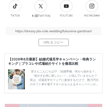
TikTok
旧
YouTube
Instagram
Ｘ(
Twitter)
https://dressy.pla-cole.wedding/fukurena-gardman/
【2026年8月最新】結婚式場見学キャンペーン・特典ラン
キング｜プラコレや式場紹介サイトを徹底比較
皆さんこんにちは♡ 「結婚準備、何から始める？」
「損せずお得に探したい！」と悩んでいませんか？
実は、式場見学やフェアに参加するだけで、数万円分
のギフト券や電子マネーがもらえるキャンペーンがあ
ります。 ただし、サイトごとに特典額や条件が違う
ため、比較せずに選ぶと損をしてしまうことも……。
そこでこの記事では、【2026年8月最新】結婚式場見
学キャンペーン特典ランキングを公開！ 比較サイ
ト：プラコレ、ゼクシィ、ハナユメ、マイナビ 掲載