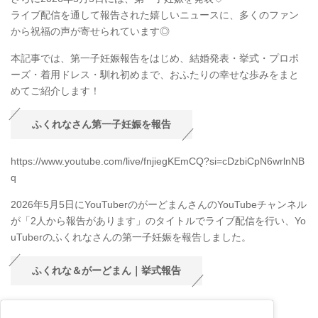
ライブ配信を通して報告された嬉しいニュースに、多くのファン
から祝福の声が寄せられています◎
本記事では、第一子妊娠報告をはじめ、結婚発表・挙式・プロポ
ーズ・着用ドレス・馴れ初めまで、おふたりの幸せな歩みをまと
めてご紹介します！
ふくれなさん第一子妊娠を報告
https://www.youtube.com/live/fnjiegKEmCQ?si=cDzbiCpN6wrlnNB
q
2026年5月5日にYouTuberのがーどまんさんのYouTubeチャンネル
が「2人から報告があります」のタイトルでライブ配信を行い、Yo
uTuberのふくれなさんの第一子妊娠を報告しました。
ふくれな＆がーどまん｜挙式報告