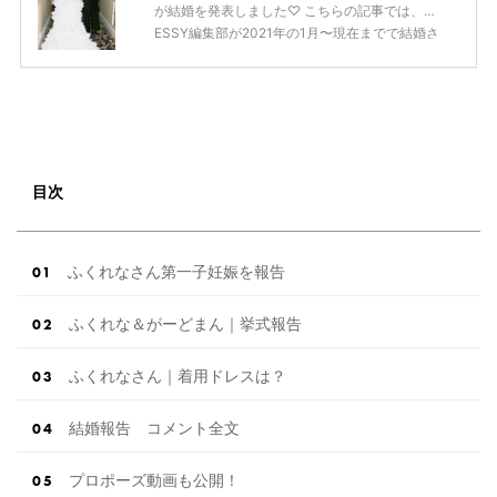
が結婚を発表しました♡ こちらの記事では、DR
ESSY編集部が2021年の1月〜現在までで結婚さ
れた芸能人の方をまとめてみました！ さまざま
な芸能人や有名人の方の幸せな結婚報告をぜひ
ご覧ください♡ こちらの記事は随時更新して行
きます◎ ぜひcheckしてくださいね♡ 【7/20
(土)7/21(日)7/22(月)限定】＜横浜駅直結＞結婚
式場相談やスタートドレスフォト、前撮り相談
もできちゃう♡ウェディング初体験フェス in 横
目次
浜⚐ 【7/27(土)7/28(日) […]
続きを読む
ふくれなさん第一子妊娠を報告
ふくれな＆がーどまん｜挙式報告
ふくれなさん｜着用ドレスは？
結婚報告 コメント全文
プロポーズ動画も公開！