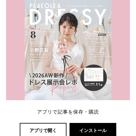
内容：特典金額・条件・応募方法・注意点 「どこが
一番お得？」「プラコレの特典は？」といった疑問も
解決します。 まずは診断で候補を絞れる「ウェディ
ング診断」か、体験型 […]
続きを読む
アプリで記事を保存・購読
アプリで開く
インストール