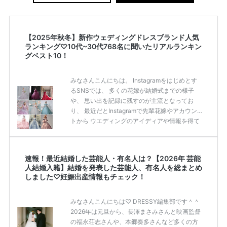
【2025年秋冬】新作ウェディングドレスブランド人気
ランキング♡10代~30代768名に聞いたリアルランキン
グベスト10！
みなさんこんにちは。 Instagramをはじめとす
るSNSでは、 多くの花嫁が結婚式までの様子
や、 思い出を記録に残すのが主流となってお
り、 最近だとInstagramで先輩花嫁やアカウン
トから ウエディングのアイディアや情報を得て
いる花嫁が増えてきていますよね。 ​ 今回は常に
アンテナをはっている TikTok、Instagramユー
ザー768名が 2025年秋冬新作ドレスコレクショ
速報！最近結婚した芸能人・有名人は？【2026年 芸能
ンの 人気投票に参加しました。 こちらの記事で
人結婚入籍】結婚を発表した芸能人、有名人を総まとめ
は集計結果をリアルなランキングにまとめてい
しました♡妊娠出産情報もチェック！
ます。 (※2025年8月の調査結果です) ​​ ドレスの
こだわりに関するアンケートでは、 全体の86％
みなさんこんにちは♡ DRESSY編集部です＾＾
の女性がドレスにこ […]
続きを読む
2026年は元旦から、長澤まさみさんと映画監督
の福永荘志さんや、本郷奏多さんなど多くの方