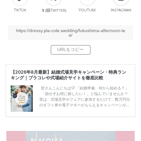
TikTok
旧
YouTube
Instagram
Ｘ(
Twitter)
https://dressy.pla-cole.wedding/fukushima-afternoon-te
a/
【2026年8月最新】結婚式場見学キャンペーン・特典ラン
キング｜プラコレや式場紹介サイトを徹底比較
皆さんこんにちは♡ 「結婚準備、何から始める？」
「損せずお得に探したい！」と悩んでいませんか？
実は、式場見学やフェアに参加するだけで、数万円分
のギフト券や電子マネーがもらえるキャンペーンがあ
ります。 ただし、サイトごとに特典額や条件が違う
ため、比較せずに選ぶと損をしてしまうことも……。
そこでこの記事では、【2026年8月最新】結婚式場見
学キャンペーン特典ランキングを公開！ 比較サイ
ト：プラコレ、ゼクシィ、ハナユメ、マイナビ 掲載
内容：特典金額・条件・応募方法・注意点 「どこが