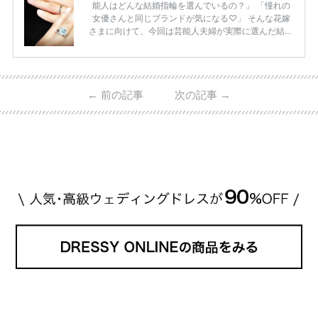
能人はどんな結婚指輪を選んでいるの？」 「憧れの
女優さんと同じブランドが気になる♡」 そんな花嫁
さまに向けて、今回は芸能人夫婦が実際に選んだ結婚
指輪・婚約指輪をブランド別にまとめました！ ハリ
ーウィンストンやカルティエ、ティファニーなど世界
的ハイブランドから、俄（NIWAKA）やI-PRIMOなど
日本で人気のブランドまで幅広くご紹介。 さらに、
←
前の記事
次の記事
→
・愛用している芸能人夫婦 ・リングの特徴や魅力 ・
推定価格帯 ・花嫁人気が高い理由 などもあわせて解
説していきます♡ 「芸能人の結婚指輪ってやっぱり
高い？」 「手が届くブランドもある？」 「人気ブラ
[…]
続きを読む