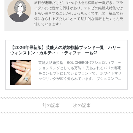
旅行が趣味だけど、やっぱり地元福島が一番好き。ブラ
イダルには昔から興味があり、テレビの結婚式特集では
もらい泣きすることがしょっちゅうです…笑 福島で花
嫁になられる方たちにとって魅力的な情報をたくさん発
信していきます！
【2026年最新版】芸能人の結婚指輪ブランド一覧｜ハリー
ウィンストン・カルティエ・ティファニーも♡
芸能人結婚指輪｜BOUCHERON(ブシュロン) ファッ
ションリングとしても万能！ 光あふれるパリの邸宅
をコンセプトにしているブランドで、 ホワイトマリ
ッジリングが広く知られています。 ブシュロンで特
に人気を集めている 「キャトルホワイトマリッジリ
ング」は、 小栗さんと山田さんが結婚指輪に選ばれ
ました！ 存在感がしっかりある上にラグジュアリー
なので、 とても人気となっているのです。 その相場
←
前の記事
次の記事
→
は、10～30万円ほどとなっています。 小栗旬さん・
山田優さんの結婚指輪 出典:ブシュロンの公式HPをch
eck！ 婚約指輪にTiffanyを着用された 小栗旬さんと
山田優さん。 結婚指輪は、ブシュロン（ […]
続きを
読む