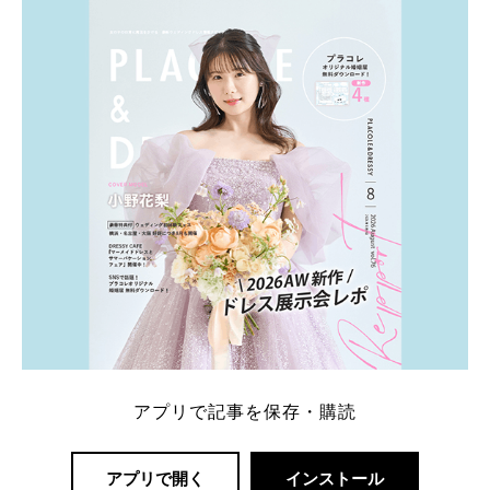
ト：プラコレ、ゼクシィ、ハナユメ、マイナビ 掲載
内容：特典金額・条件・応募方法・注意点 「どこが
一番お得？」「プラコレの特典は？」といった疑問も
解決します。 まずは診断で候補を絞れる「ウェディ
ング診断」か、体験型 […]
続きを読む
アプリで記事を保存・購読
アプリで開く
インストール