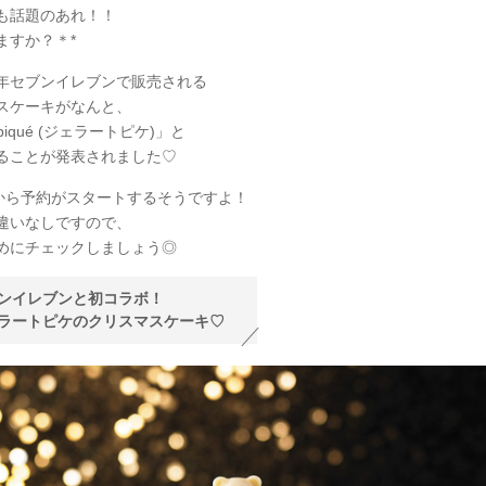
も話題のあれ！！
ますか？＊*
年セブンイレブンで販売される
スケーキがなんと、
o piqué (ジェラートピケ)」と
ることが発表されました♡
日から予約がスタートするそうですよ！
違いなしですので、
めにチェックしましょう◎
ンイレブンと初コラボ！
ラートピケのクリスマスケーキ♡