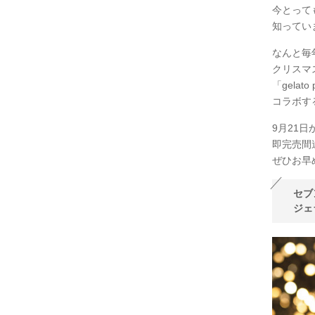
今とって
知ってい
なんと毎
クリスマ
「gelat
コラボす
9月21
即完売間
ぜひお早
セブ
ジェ