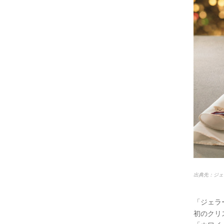
出典先：ジェ
「ジェラー
初のクリ