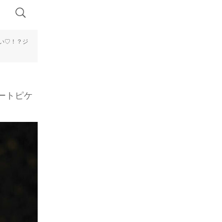
熱い♡！？ジ
ートピケ