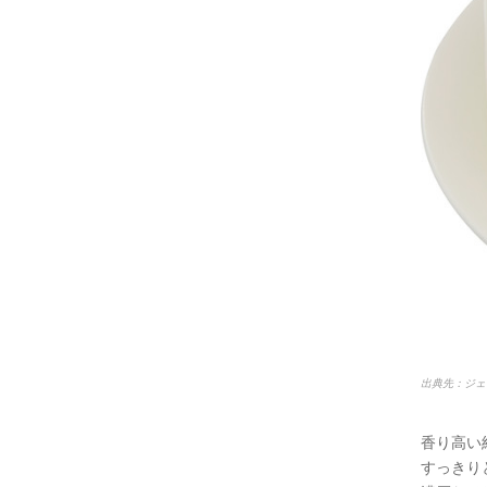
出典先：ジェ
香り高い
すっきり