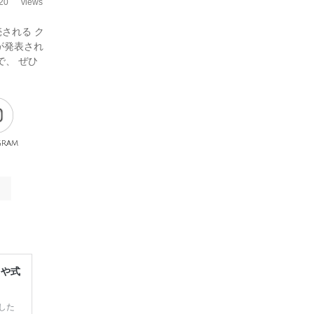
20
views
される ク
とが発表され
で、 ぜひ
gram
レや式
した