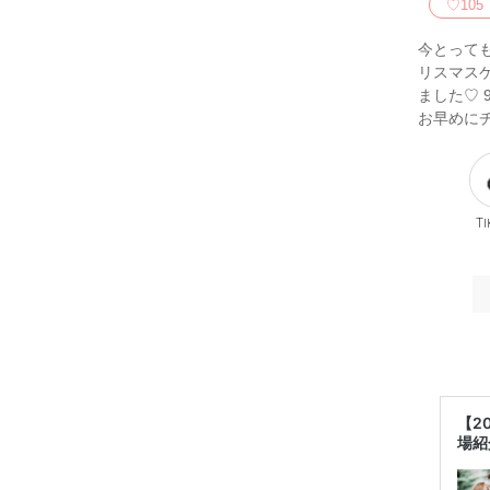
♡
105
今とっても
リスマスケ
ました♡ 
お早めに
Ti
【2
場紹