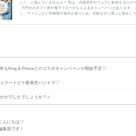
い！」と悩んでいませんか？ 実は、式場見学やフェアに参加するだけ
万円分のギフト券や電子マネーがもらえるキャンペーンがあります。 
し、サイトごとに特典額や条件が違うため、比較せずに選ぶと損をし
うことも……。 そこでこの記事では、【2026年8月最新】結婚式場見
ンペーン特典ランキングを公開！ 比較サイト：プラコレ、ゼクシィ、
メ、マイナビ 掲載内容：特典金額・条件・応募方法・注意点 「どこが
得？」「プラコレの特典は？」といった疑問も解決します。 まずは診
補を絞れる「ウェディング診断」か、体験型 […]
続きを読む
年もKing & Princeとのコラボキャンペーンが開始予定♡
ェラートピケ新発売パジャマ♡
かがでしたでしょうか？♫
こんにちは♡
Y編集部です！