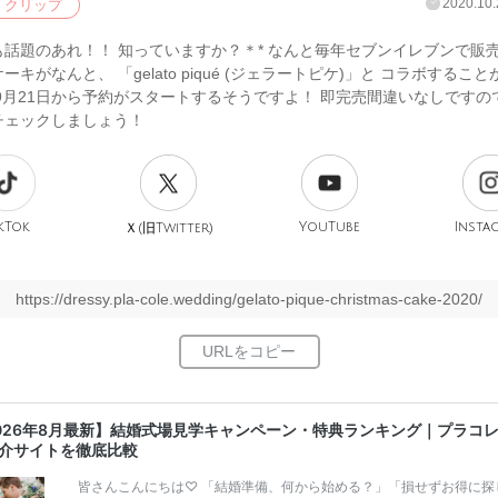
2020.10.
クリップ
話題のあれ！！ 知っていますか？＊* なんと毎年セブンイレブンで販売
ーキがなんと、 「gelato piqué (ジェラートピケ)」と コラボするこ
9月21日から予約がスタートするそうですよ！ 即完売間違いなしですの
チェックしましょう！
kTok
旧
YouTube
Insta
Ｘ(
Twitter)
https://dressy.pla-cole.wedding/gelato-pique-christmas-cake-2020/
026年8月最新】結婚式場見学キャンペーン・特典ランキング｜プラコ
介サイトを徹底比較
皆さんこんにちは♡ 「結婚準備、何から始める？」「損せずお得に探