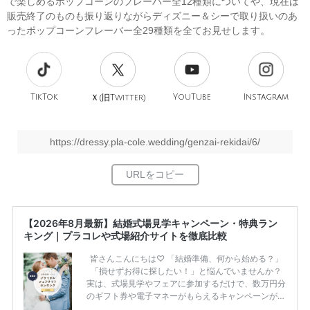
で楽しめるポップコーンのフレーバー全12種類についてや、現在は
販売終了のものも振り返りながらディズニー＆シーで取り扱いのあ
ったポップコーンフレーバー全29種類を全てお見せします。
TikTok
旧
YouTube
Instagram
Ｘ(
Twitter)
https://dressy.pla-cole.wedding/genzai-rekidai/6/
【2026年8月最新】結婚式場見学キャンペーン・特典ラン
キング｜プラコレや式場紹介サイトを徹底比較
皆さんこんにちは♡ 「結婚準備、何から始める？」
「損せずお得に探したい！」と悩んでいませんか？
実は、式場見学やフェアに参加するだけで、数万円分
のギフト券や電子マネーがもらえるキャンペーンがあ
ります。 ただし、サイトごとに特典額や条件が違う