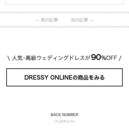
のを形にするのも想い出になります。 上戸彩さん・H
IROさんの婚約指輪 出典:オスカープロモーション公式
HPより引用 2011年9月に結婚した女優の上戸彩さん
←
前の記事
次の記事
→
とEXILEのHIROさん。 上戸さんに贈った婚約指輪
は、HIROさんの お知り合いのデザイナーに頼んだ特
注品とのこと。 ダイヤモンドがたくさん散りばめら
れているそうです。 神田うのさん・西村拓郎さ […]
続きを読む
BACK NUMBER
バックナンバー