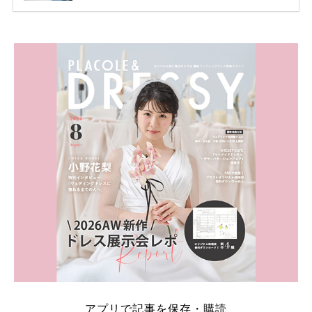
ため、比較せずに選ぶと損をしてしまうことも……。
そこでこの記事では、【2026年8月最新】結婚式場見
学キャンペーン特典ランキングを公開！ 比較サイ
ト：プラコレ、ゼクシィ、ハナユメ、マイナビ 掲載
内容：特典金額・条件・応募方法・注意点 「どこが
一番お得？」「プラコレの特典は？」といった疑問も
解決します。 まずは診断で候補を絞れる「ウェディ
ング診断」か、体験型 […]
続きを読む
アプリで記事を保存・購読