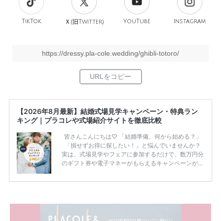
TikTok
旧
YouTube
Instagram
Ｘ(
Twitter)
https://dressy.pla-cole.wedding/ghibli-totoro/
【2026年8月最新】結婚式場見学キャンペーン・特典ラン
キング｜プラコレや式場紹介サイトを徹底比較
皆さんこんにちは♡ 「結婚準備、何から始める？」
「損せずお得に探したい！」と悩んでいませんか？
実は、式場見学やフェアに参加するだけで、数万円分
のギフト券や電子マネーがもらえるキャンペーンがあ
ります。 ただし、サイトごとに特典額や条件が違う
ため、比較せずに選ぶと損をしてしまうことも……。
そこでこの記事では、【2026年8月最新】結婚式場見
学キャンペーン特典ランキングを公開！ 比較サイ
ト：プラコレ、ゼクシィ、ハナユメ、マイナビ 掲載
内容：特典金額・条件・応募方法・注意点 「どこが