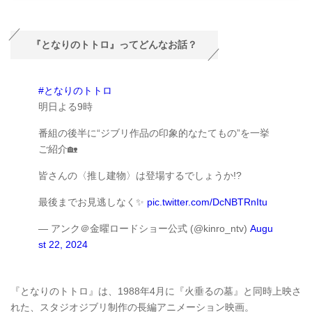
『となりのトトロ』ってどんなお話？
#となりのトトロ
明日よる9時
番組の後半に“ジブリ作品の印象的なたてもの”を一挙
ご紹介🏡
皆さんの〈推し建物〉は登場するでしょうか!?
最後までお見逃しなく✨
pic.twitter.com/DcNBTRnItu
— アンク＠金曜ロードショー公式 (@kinro_ntv)
Augu
st 22, 2024
『となりのトトロ』は、1988年4月に『火垂るの墓』と同時上映さ
れた、スタジオジブリ制作の長編アニメーション映画。