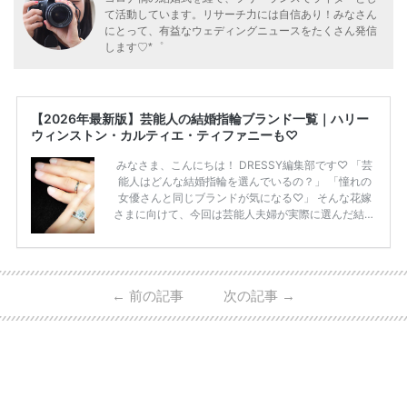
て活動しています。リサーチ力には自信あり！みなさん
にとって、有益なウェディングニュースをたくさん発信
します♡*゜
【2026年最新版】芸能人の結婚指輪ブランド一覧｜ハリー
ウィンストン・カルティエ・ティファニーも♡
みなさま、こんにちは！ DRESSY編集部です♡ 「芸
能人はどんな結婚指輪を選んでいるの？」 「憧れの
女優さんと同じブランドが気になる♡」 そんな花嫁
さまに向けて、今回は芸能人夫婦が実際に選んだ結婚
指輪・婚約指輪をブランド別にまとめました！ ハリ
ーウィンストンやカルティエ、ティファニーなど世界
的ハイブランドから、俄（NIWAKA）やI-PRIMOなど
日本で人気のブランドまで幅広くご紹介。 さらに、
←
前の記事
次の記事
→
・愛用している芸能人夫婦 ・リングの特徴や魅力 ・
推定価格帯 ・花嫁人気が高い理由 などもあわせて解
説していきます♡ 「芸能人の結婚指輪ってやっぱり
高い？」 「手が届くブランドもある？」 「人気ブラ
[…]
続きを読む