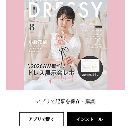
一番お得？」「プラコレの特典は？」といった疑問も
解決します。 まずは診断で候補を絞れる「ウェディ
ング診断」か、体験型 […]
続きを読む
アプリで記事を保存・購読
アプリで開く
インストール