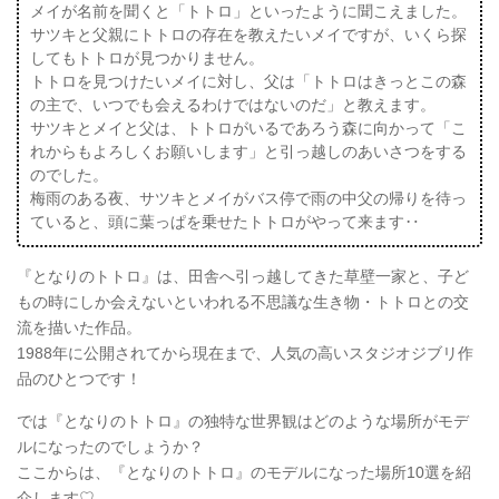
メイが名前を聞くと「トトロ」といったように聞こえました。
サツキと父親にトトロの存在を教えたいメイですが、いくら探
してもトトロが見つかりません。
トトロを見つけたいメイに対し、父は「トトロはきっとこの森
の主で、いつでも会えるわけではないのだ」と教えます。
サツキとメイと父は、トトロがいるであろう森に向かって「こ
れからもよろしくお願いします」と引っ越しのあいさつをする
のでした。
梅雨のある夜、サツキとメイがバス停で雨の中父の帰りを待っ
ていると、頭に葉っぱを乗せたトトロがやって来ます‥
『となりのトトロ』は、田舎へ引っ越してきた草壁一家と、子ど
もの時にしか会えないといわれる不思議な生き物・トトロとの交
流を描いた作品。
1988年に公開されてから現在まで、人気の高いスタジオジブリ作
品のひとつです！
では『となりのトトロ』の独特な世界観はどのような場所がモデ
ルになったのでしょうか？
ここからは、『となりのトトロ』のモデルになった場所10選を紹
介します♡