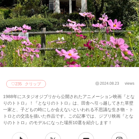
2024.08.23
views
♡
235
クリップ
1988年にスタジオジブリから公開されたアニメーション映画『とな
りのトトロ』！『となりのトトロ』は、田舎へ引っ越してきた草壁
一家と、子どもの時にしか会えないといわれる不思議な生き物・ト
トロとの交流を描いた作品です。この記事では、ジブリ映画『とな
りのトトロ』のモデルになった場所10選を紹介します！