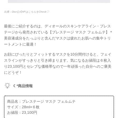
出典：Dior公式HPはこちらをCheck♡
最後にご紹介するのは、ディオールのスキンケアライン・プレス
テージから発売されている【プレステージ マスク フェルムテ】＊
美容液成分をたっぷりと含んだマスクは疲れたお肌への集中トリ
ートメントに最適！
お顔にぴったりとフィットするマスクを10分間付けると、フェイ
スラインがすっきりと引き締まります。気になるお値段は６枚入
り23,100円とセレブな価格帯なので一年頑張った自分へのご褒美
にどうぞ！
☾*商品情報
商品名：プレステージ マスク フェルムテ
サイズ：28ml×６枚
お値段：23,100円