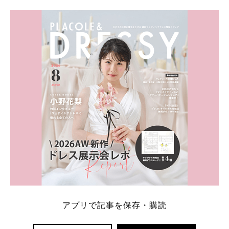
学キャンペーン特典ランキングを公開！ 比較サイ
ト：プラコレ、ゼクシィ、ハナユメ、マイナビ 掲載
内容：特典金額・条件・応募方法・注意点 「どこが
一番お得？」「プラコレの特典は？」といった疑問も
解決します。 まずは診断で候補を絞れる「ウェディ
ング診断」か、体験型 […]
続きを読む
アプリで記事を保存・購読