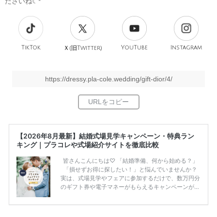
ださいね☾*
TikTok
旧
YouTube
Instagram
Ｘ(
Twitter)
https://dressy.pla-cole.wedding/gift-dior/4/
【2026年8月最新】結婚式場見学キャンペーン・特典ラン
キング｜プラコレや式場紹介サイトを徹底比較
皆さんこんにちは♡ 「結婚準備、何から始める？」
「損せずお得に探したい！」と悩んでいませんか？
実は、式場見学やフェアに参加するだけで、数万円分
のギフト券や電子マネーがもらえるキャンペーンがあ
ります。 ただし、サイトごとに特典額や条件が違う
ため、比較せずに選ぶと損をしてしまうことも……。
そこでこの記事では、【2026年8月最新】結婚式場見