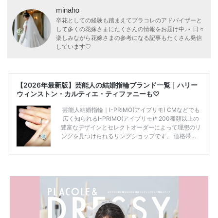
minaho
卒花としての経験も踏まえてプラコレのアドバイザーと
して多くの花嫁さまにたくさんの情報をお届け中⸝⋆ 日々
楽しみながら花嫁さまの参考になる記事もたくさん発信
しています♡
【2026年最新版】芸能人の結婚指輪ブランド一覧｜ハリー
ウィンストン・カルティエ・ティファニーも♡
芸能人結婚指輪｜I-PRIMO(アイプリモ) CMなどでも
広く知られるI-PRIMO(アイプリモ)* 200種類以上の
豊富なデザインとセレクトオーダーによって理想のリ
ングを見つけられるリングショップです。 価格帯は2
0万円から50万円ほどの予算でも夫婦2人分の指輪購
入が可能♩ コスパ的にも20代の若い夫婦に人気のよ
うです♡ 志田未来さんの指輪 📺TV 情報📺#日本テレ
ビ 系 にて10月5日22時～スタートする水曜ドラマ『
#ファーストペンギン! 』で山藤 そよ役を演じます💁🏻‍♀️
皆さま、ぜひ📺ご覧ください🙏🏻https://t.co/CqTMZ
Ns4lf… @ntv_penguin pic […]
続きを読む