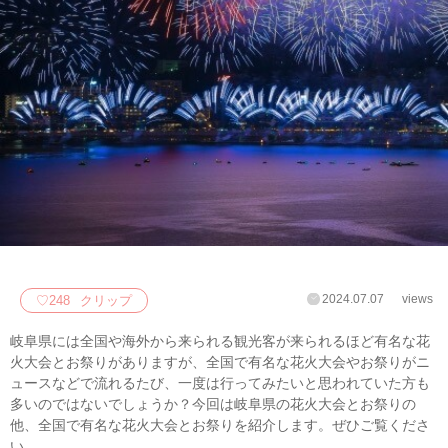
2024.07.07
views
♡
248
クリップ
岐阜県には全国や海外から来られる観光客が来られるほど有名な花
火大会とお祭りがありますが、全国で有名な花火大会やお祭りがニ
ュースなどで流れるたび、一度は行ってみたいと思われていた方も
多いのではないでしょうか？今回は岐阜県の花火大会とお祭りの
他、全国で有名な花火大会とお祭りを紹介します。ぜひご覧くださ
い。