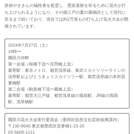
疫病やききんの犠牲者を慰霊し、悪疫退散を祈るために花火が打
ち上げられるようになり、その後江戸の夏の風物詩として現代に
至るまで続いており、現在では約2万発もの打ち上げ花火大会が開
催されています。
2024年7月27日（土）
19時〜
隅田川河畔
第一会場（桜橋下流〜言問橋上流）
最寄駅：東京メトロ、都営浅草線、東武スカイツリーラインの
浅草駅およびとうきょうスカイツリー駅、都営浅草線の本所吾
妻橋駅
第二会場（駒形橋下流〜厩橋上流）
最寄駅：都営大江戸線、都営浅草線の蔵前駅、JR線の両国
駅、浅草橋駅
隅田川花火大会実行委員会（墨田区役所文化芸術振興課内）
〒130-8640 東京都墨田区吾妻橋1-23-20
03-5608-1111