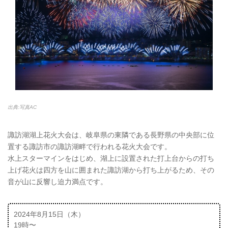
出典:写真AC
諏訪湖湖上花火大会は、岐阜県の東隣である長野県の中央部に位
置する諏訪市の諏訪湖畔で行われる花火大会です。
水上スターマインをはじめ、湖上に設置された打上台からの打ち
上げ花火は四方を山に囲まれた諏訪湖から打ち上がるため、その
音が山に反響し迫力満点です。
2024年8月15日（木）
19時〜