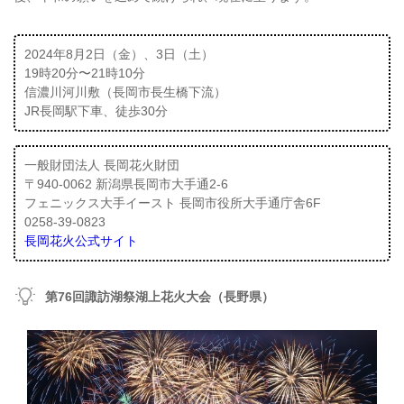
2024年8月2日（金）、3日（土）
19時20分〜21時10分
信濃川河川敷（長岡市長生橋下流）
JR長岡駅下車、徒歩30分
一般財団法人 長岡花火財団
〒940-0062 新潟県長岡市大手通2-6
フェニックス大手イースト 長岡市役所大手通庁舎6F
0258-39-0823
長岡花火公式サイト
第76回諏訪湖祭湖上花火大会（長野県）