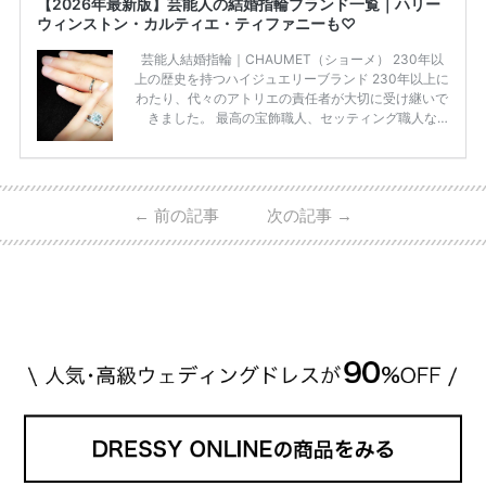
【2026年最新版】芸能人の結婚指輪ブランド一覧｜ハリー
ウィンストン・カルティエ・ティファニーも♡
芸能人結婚指輪｜CHAUMET（ショーメ） 230年以
上の歴史を持つハイジュエリーブランド 230年以上に
わたり、代々のアトリエの責任者が大切に受け継いで
きました。 最高の宝飾職人、セッティング職人な
ど、 ジュエリー製作にかかわる人々が、厳選された
高品質の宝石を扱っています。 至高のデザインと品
質にうっとりしてしまうブランドです♡ 矢沢心さ
ん・魔裟斗さんの婚約指輪 魔裟斗さんが矢沢さんに
←
前の記事
次の記事
→
贈られた指輪は1カラットのものです。 ショーメの価
格相場は30万～60万ですが、 高いものだと数百万円
程です。1カラットが約200万円なので、 魔裟斗さん
が選んだ指輪は200万円以上のものだと想定できま
す。 【 […]
続きを読む