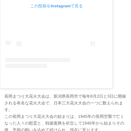
この投稿をInstagramで見る
長岡まつり大花火大会は、新潟県長岡市で毎年8月2日と3日に開催
される有名な花火大会で、日本三大花火大会の一つに数えられま
す。
この長岡まつり大花火大会の始まりは、1945年の長岡空襲で亡く
なった人々の慰霊と、戦後復興を祈念して1946年から始まりその
後、平和の願いを込めて続けられ、現在に至ります。