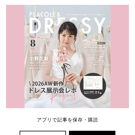
学キャンペーン特典ランキングを公開！ 比較サイ
ト：プラコレ、ゼクシィ、ハナユメ、マイナビ 掲載
内容：特典金額・条件・応募方法・注意点 「どこが
一番お得？」「プラコレの特典は？」といった疑問も
解決します。 まずは診断で候補を絞れる「ウェディ
ング診断」か、体験型 […]
続きを読む
アプリで記事を保存・購読