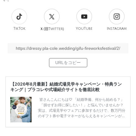
TikTok
旧
YouTube
Instagram
Ｘ(
Twitter)
https://dressy.pla-cole.wedding/gifu-fireworksfestival/2/
【2026年8月最新】結婚式場見学キャンペーン・特典ラン
キング｜プラコレや式場紹介サイトを徹底比較
皆さんこんにちは♡ 「結婚準備、何から始める？」
「損せずお得に探したい！」と悩んでいませんか？
実は、式場見学やフェアに参加するだけで、数万円分
のギフト券や電子マネーがもらえるキャンペーンがあ
ります。 ただし、サイトごとに特典額や条件が違う
ため、比較せずに選ぶと損をしてしまうことも……。
そこでこの記事では、【2026年8月最新】結婚式場見