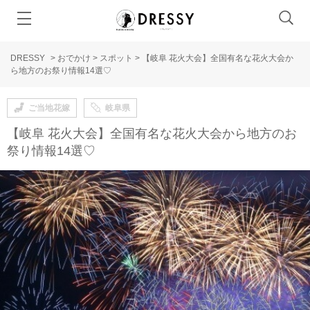
DRESSY
>
おでかけ
>
スポット
>
【岐阜 花火大会】全国有名な花火大会か
ら地方のお祭り情報14選♡
ご当地花嫁
岐阜県
【岐阜 花火大会】全国有名な花火大会から地方のお
祭り情報14選♡