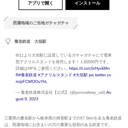
アプリで開く
インストール
西濃地域のご当地ガチャガチャ
養老鉄道 大垣駅
8/11より大垣駅に設置しているガチャガチャにて電車
型アクリルスタンドを発売します！１回500円です。
詳細はHPをご参照ください。
https://t.co/c5rHyx6Mn
R
#養老鉄道
#アクリルスタンド
#大垣駅
pic.twitter.co
m/pFCWOOuYhL
— 養老鉄道株式会社【公式】 (@yororailway_cat)
Au
gust 9, 2023
三重県の桑名駅から岐阜県の揖斐駅までの57.5kmを走る養老鉄道
は、西濃地域にお住まいの方の重要な役割のある鉄道です。