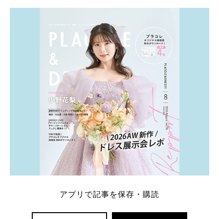
学キャンペーン特典ランキングを公開！ 比較サイ
ト：プラコレ、ゼクシィ、ハナユメ、マイナビ 掲載
内容：特典金額・条件・応募方法・注意点 「どこが
一番お得？」「プラコレの特典は？」といった疑問も
解決します。 まずは診断で候補を絞れる「ウェディ
ング診断」か、体験型 […]
続きを読む
アプリで記事を保存・購読