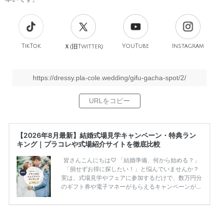
TikTok
旧
YouTube
Instagram
Ｘ(
Twitter)
https://dressy.pla-cole.wedding/gifu-gacha-spot/2/
【2026年8月最新】結婚式場見学キャンペーン・特典ラン
キング｜プラコレや式場紹介サイトを徹底比較
皆さんこんにちは♡ 「結婚準備、何から始める？」
「損せずお得に探したい！」と悩んでいませんか？
実は、式場見学やフェアに参加するだけで、数万円分
のギフト券や電子マネーがもらえるキャンペーンがあ
ります。 ただし、サイトごとに特典額や条件が違う
ため、比較せずに選ぶと損をしてしまうことも……。
そこでこの記事では、【2026年8月最新】結婚式場見