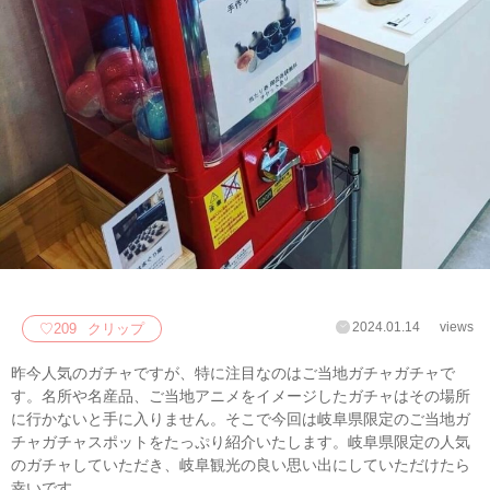
2024.01.14
views
♡
209
クリップ
昨今人気のガチャですが、特に注目なのはご当地ガチャガチャで
す。名所や名産品、ご当地アニメをイメージしたガチャはその場所
に行かないと手に入りません。そこで今回は岐阜県限定のご当地ガ
チャガチャスポットをたっぷり紹介いたします。岐阜県限定の人気
のガチャしていただき、岐阜観光の良い思い出にしていただけたら
幸いです。