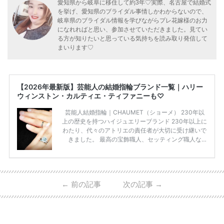
愛知県から岐阜に移住して約3年♡実際、名古屋で結婚式
を挙げ、愛知県のブライダル事情しかわからないので、
岐阜県のブライダル情報を学びながらプレ花嫁様のお力
になれればと思い、参加させていただきました。見てい
る方が知りたいと思っている気持ちを読み取り発信して
まいります♡
【2026年最新版】芸能人の結婚指輪ブランド一覧｜ハリー
ウィンストン・カルティエ・ティファニーも♡
芸能人結婚指輪｜CHAUMET（ショーメ） 230年以
上の歴史を持つハイジュエリーブランド 230年以上に
わたり、代々のアトリエの責任者が大切に受け継いで
きました。 最高の宝飾職人、セッティング職人な
ど、 ジュエリー製作にかかわる人々が、厳選された
高品質の宝石を扱っています。 至高のデザインと品
質にうっとりしてしまうブランドです♡ 矢沢心さ
ん・魔裟斗さんの婚約指輪 魔裟斗さんが矢沢さんに
←
前の記事
次の記事
→
贈られた指輪は1カラットのものです。 ショーメの価
格相場は30万～60万ですが、 高いものだと数百万円
程です。1カラットが約200万円なので、 魔裟斗さん
が選んだ指輪は200万円以上のものだと想定できま
す。 【 […]
続きを読む