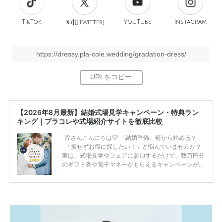
TikTok
旧
YouTube
Instagram
Ｘ(
Twitter)
https://dressy.pla-cole.wedding/gradation-dress/
【2026年8月最新】結婚式場見学キャンペーン・特典ラン
キング｜プラコレや式場紹介サイトを徹底比較
皆さんこんにちは♡ 「結婚準備、何から始める？」
「損せずお得に探したい！」と悩んでいませんか？
実は、式場見学やフェアに参加するだけで、数万円分
のギフト券や電子マネーがもらえるキャンペーンがあ
ります。 ただし、サイトごとに特典額や条件が違う
ため、比較せずに選ぶと損をしてしまうことも……。
そこでこの記事では、【2026年8月最新】結婚式場見
学キャンペーン特典ランキングを公開！ 比較サイ
ト：プラコレ、ゼクシィ、ハナユメ、マイナビ 掲載
内容：特典金額・条件・応募方法・注意点 「どこが