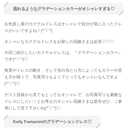
流れるようなグラデーションカラーがオシャレすぎる♡
お色直し後のカクテルドレスはオシャレで自分が気に入ったドレ
スがいいですよね！(*’▽’*)
オシャレなカクテルドレスをお探しの花嫁さまは必見♡♡♡
今回ご紹介したいカクテルドレスは、『グラデーションカラー』
です(*’▽’*)♡
角度やドレスの動き、そして光の当たり方によってもカラーや見
え方が様々で、写真写りもよくてとってもオシャレなんですよ
(*’▽’*)♡
ゲスト目線から見てもとってもオシャレで、お写真写りも素敵な
ドレスにしたい！とお考えのオシャレ花嫁さまは是非ぜひ、ご参
考にして見て下さいね(*’▽’*)♡
Kelly Faetaniniのグラデーションドレス♡