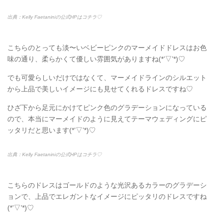
出典：Kelly Faetaniniの公式HPはコチラ♡
こちらのとっても淡〜いベビーピンクのマーメイドドレスはお色
味の通り、柔らかくて優しい雰囲気がありますね(*’▽’*)♡
でも可愛らしいだけではなくて、マーメイドラインのシルエット
から上品で美しいイメージにも見せてくれるドレスですね♡
ひざ下から足元にかけてピンク色のグラデーションになっている
ので、本当にマーメイドのように見えてテーマウェディングにピ
ッタリだと思います(*’▽’*)♡
出典：Kelly Faetaniniの公式HPはコチラ♡
こちらのドレスはゴールドのような光沢あるカラーのグラデーシ
ョンで、上品でエレガントなイメージにピッタリのドレスですね
(*’▽’*)♡