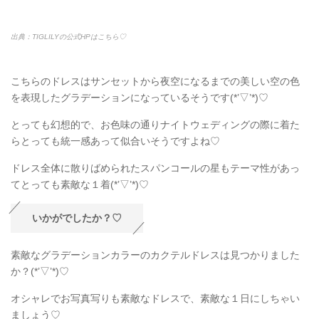
出典：TIGLILYの公式HPはこちら♡
こちらのドレスはサンセットから夜空になるまでの美しい空の色
を表現したグラデーションになっているそうです(*’▽’*)♡
とっても幻想的で、お色味の通りナイトウェディングの際に着た
らとっても統一感あって似合いそうですよね♡
ドレス全体に散りばめられたスパンコールの星もテーマ性があっ
てとっても素敵な１着(*’▽’*)♡
いかがでしたか？♡
素敵なグラデーションカラーのカクテルドレスは見つかりました
か？(*’▽’*)♡
オシャレでお写真写りも素敵なドレスで、素敵な１日にしちゃい
ましょう♡