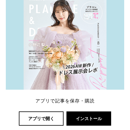
一番お得？」「プラコレの特典は？」といった疑問も
解決します。 まずは診断で候補を絞れる「ウェディ
ング診断」か、体験型 […]
続きを読む
アプリで記事を保存・購読
アプリで開く
インストール