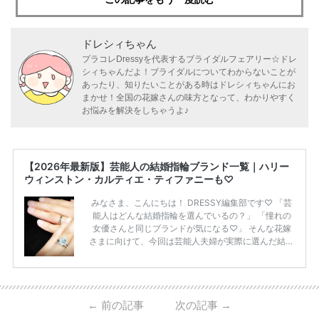
ドレシィちゃん
プラコレDressyを代表するブライダルフェアリー☆ドレ
シィちゃんだよ！ブライダルについてわからないことが
あったり、知りたいことがある時はドレシィちゃんにお
まかせ！全国の花嫁さんの味方となって、わかりやすく
お悩みを解決をしちゃうよ♪
【2026年最新版】芸能人の結婚指輪ブランド一覧｜ハリー
ウィンストン・カルティエ・ティファニーも♡
みなさま、こんにちは！ DRESSY編集部です♡ 「芸
能人はどんな結婚指輪を選んでいるの？」 「憧れの
女優さんと同じブランドが気になる♡」 そんな花嫁
さまに向けて、今回は芸能人夫婦が実際に選んだ結婚
指輪・婚約指輪をブランド別にまとめました！ ハリ
ーウィンストンやカルティエ、ティファニーなど世界
的ハイブランドから、俄（NIWAKA）やI-PRIMOなど
日本で人気のブランドまで幅広くご紹介。 さらに、
←
前の記事
次の記事
→
・愛用している芸能人夫婦 ・リングの特徴や魅力 ・
推定価格帯 ・花嫁人気が高い理由 などもあわせて解