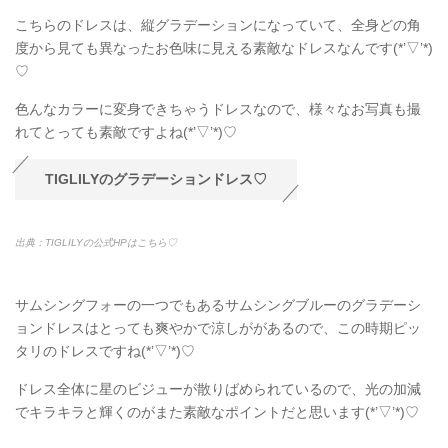
こちらのドレスは、縦グラデーションになっていて、全身どの角
度から見ても異なったお色味に見える素敵なドレスなんです(*’▽’*)
♡
色んなカラーに変身できちゃうドレスなので、様々なお写真も撮
れてとっても素敵ですよね(*’▽’*)♡
TIGLILYのグラデーションドレス♡
出典：TIGLILYの公式HPはこちら♡
サムシングフォーの一つでもあるサムシングブルーのグラデーシ
ョンドレスはとっても爽やかで涼しががあるので、この時期ピッ
タリのドレスですね(*’▽’*)♡
ドレス全体に星のビジューが散りばめられているので、光の加減
でキラキラと輝くのがまた素敵なポイントだと思います(*’▽’*)♡