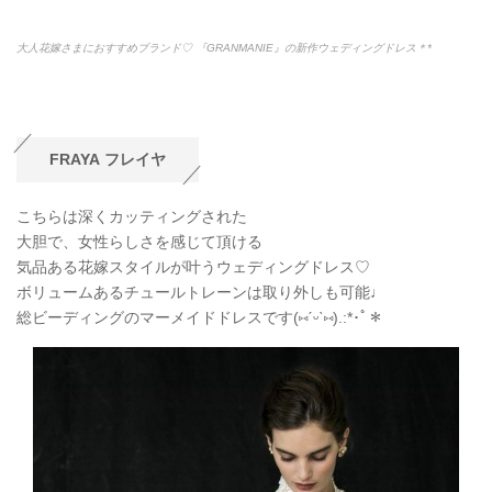
大人花嫁さまにおすすめブランド♡ 『GRANMANIE』の新作ウェディングドレス＊*
FRAYA
フレイヤ
こちらは深くカッティングされた
大胆で、女性らしさを感じて頂ける
気品ある花嫁スタイルが叶うウェディングドレス♡
ボリュームあるチュールトレーンは取り外しも可能
♩
総ビーディングのマーメイドドレスです(
⑅
ˊᵕˋ
⑅
).:*
･ﾟ＊