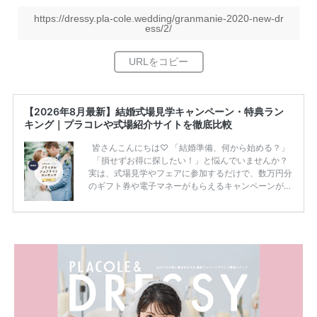
https://dressy.pla-cole.wedding/granmanie-2020-new-dr
ess/2/
【2026年8月最新】結婚式場見学キャンペーン・特典ラン
キング｜プラコレや式場紹介サイトを徹底比較
皆さんこんにちは♡ 「結婚準備、何から始める？」
「損せずお得に探したい！」と悩んでいませんか？
実は、式場見学やフェアに参加するだけで、数万円分
のギフト券や電子マネーがもらえるキャンペーンがあ
ります。 ただし、サイトごとに特典額や条件が違う
ため、比較せずに選ぶと損をしてしまうことも……。
そこでこの記事では、【2026年8月最新】結婚式場見
学キャンペーン特典ランキングを公開！ 比較サイ
ト：プラコレ、ゼクシィ、ハナユメ、マイナビ 掲載
内容：特典金額・条件・応募方法・注意点 「どこが
一番お得？」「プラコレの特典は？」といった疑問も
解決します。 まずは診断で候補を絞れる「ウェディ
ング診断」か、体験型 […]
続きを読む