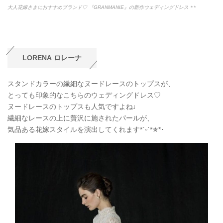
大人花嫁さまにおすすめブランド♡ 『GRANMANIE』の新作ウェディングドレス＊*
LORENA
ロレーナ
スタンドカラーの
繊細なヌードレースのトップスが、
とっても印象的なこちらのウェディングドレス♡
ヌードレースのトップスも人気ですよね
♩
繊細なレースの上に贅沢に施されたパールが、
気品ある花嫁スタイルを演出してくれます*ˊᵕˋ*
✯
*
･