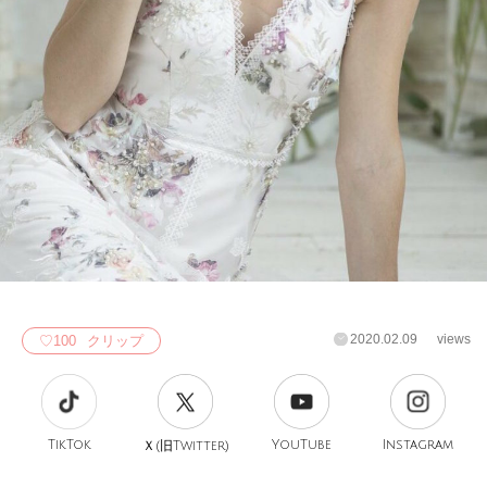
2020.02.09
views
♡
100
クリップ
TikTok
旧
YouTube
Instagram
Ｘ(
Twitter)