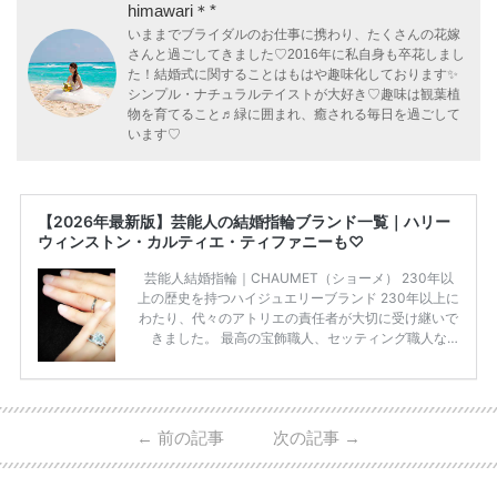
himawari＊*
いままでブライダルのお仕事に携わり、たくさんの花嫁
さんと過ごしてきました♡2016年に私自身も卒花しまし
た！結婚式に関することはもはや趣味化しております✨
シンプル・ナチュラルテイストが大好き♡趣味は観葉植
物を育てること♬緑に囲まれ、癒される毎日を過ごして
います♡
【2026年最新版】芸能人の結婚指輪ブランド一覧｜ハリー
ウィンストン・カルティエ・ティファニーも♡
芸能人結婚指輪｜CHAUMET（ショーメ） 230年以
上の歴史を持つハイジュエリーブランド 230年以上に
わたり、代々のアトリエの責任者が大切に受け継いで
きました。 最高の宝飾職人、セッティング職人な
ど、 ジュエリー製作にかかわる人々が、厳選された
高品質の宝石を扱っています。 至高のデザインと品
質にうっとりしてしまうブランドです♡ 矢沢心さ
ん・魔裟斗さんの婚約指輪 魔裟斗さんが矢沢さんに
←
前の記事
次の記事
→
贈られた指輪は1カラットのものです。 ショーメの価
格相場は30万～60万ですが、 高いものだと数百万円
程です。1カラットが約200万円なので、 魔裟斗さん