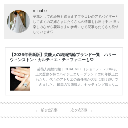
minaho
卒花としての経験も踏まえてプラコレのアドバイザーと
して多くの花嫁さまにたくさんの情報をお届け中⸝⋆ 日々
楽しみながら花嫁さまの参考になる記事もたくさん発信
しています♡
【2026年最新版】芸能人の結婚指輪ブランド一覧｜ハリー
ウィンストン・カルティエ・ティファニーも♡
芸能人結婚指輪｜CHAUMET（ショーメ） 230年以
上の歴史を持つハイジュエリーブランド 230年以上に
わたり、代々のアトリエの責任者が大切に受け継いで
きました。 最高の宝飾職人、セッティング職人な
ど、 ジュエリー製作にかかわる人々が、厳選された
高品質の宝石を扱っています。 至高のデザインと品
質にうっとりしてしまうブランドです♡ 矢沢心さ
ん・魔裟斗さんの婚約指輪 魔裟斗さんが矢沢さんに
←
前の記事
次の記事
→
贈られた指輪は1カラットのものです。 ショーメの価
格相場は30万～60万ですが、 高いものだと数百万円
程です。1カラットが約200万円なので、 魔裟斗さん
が選んだ指輪は200万円以上のものだと想定できま