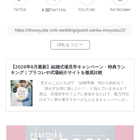
TikTok
旧
YouTube
Instagram
Ｘ(
Twitter)
https://dressy.pla-cole.wedding/guest-sanka-ensyutsu/2/
【2026年8月最新】結婚式場見学キャンペーン・特典ラン
キング｜プラコレや式場紹介サイトを徹底比較
皆さんこんにちは♡ 「結婚準備、何から始める？」
「損せずお得に探したい！」と悩んでいませんか？
実は、式場見学やフェアに参加するだけで、数万円分
のギフト券や電子マネーがもらえるキャンペーンがあ
ります。 ただし、サイトごとに特典額や条件が違う
ため、比較せずに選ぶと損をしてしまうことも……。
そこでこの記事では、【2026年8月最新】結婚式場見
学キャンペーン特典ランキングを公開！ 比較サイ
ト：プラコレ、ゼクシィ、ハナユメ、マイナビ 掲載
内容：特典金額・条件・応募方法・注意点 「どこが
一番お得？」「プラコレの特典は？」といった疑問も