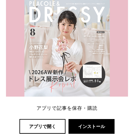
内容：特典金額・条件・応募方法・注意点 「どこが
一番お得？」「プラコレの特典は？」といった疑問も
解決します。 まずは診断で候補を絞れる「ウェディ
ング診断」か、体験型 […]
続きを読む
アプリで記事を保存・購読
アプリで開く
インストール