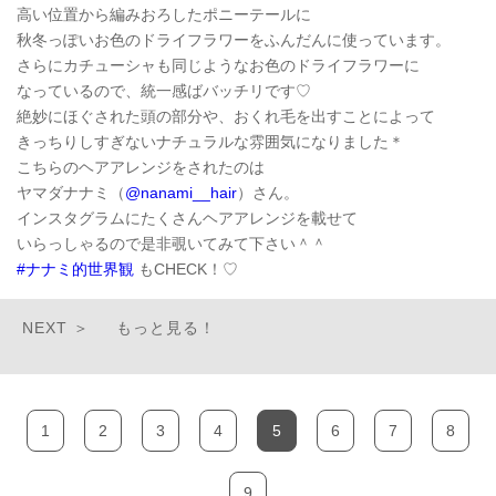
高い位置から編みおろしたポニーテールに
秋冬っぽいお色のドライフラワーをふんだんに使っています。
さらにカチューシャも同じようなお色のドライフラワーに
なっているので、統一感ばバッチリです♡
絶妙にほぐされた頭の部分や、おくれ毛を出すことによって
きっちりしすぎないナチュラルな雰囲気になりました＊
こちらのヘアアレンジをされたのは
ヤマダナナミ（
@nanami__hair
）さん。
インスタグラムにたくさんヘアアレンジを載せて
いらっしゃるので是非覗いてみて下さい＾＾
#ナナミ的世界観
もCHECK！♡
もっと見る！
1
2
3
4
5
6
7
8
9