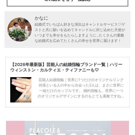
かなに
結婚式でいちばん好きな演出はキャンドルサービス♡ゲ
ストと共に願いを込めてキャンドルに封じ込めた天使が
いつまでも幸せをもたらしますように...たくさんの素敵
な結婚式を広めてたくさんの幸せを世界に届けます！
【2026年最新版】芸能人の結婚指輪ブランド一覧｜ハリー
ウィンストン・カルティエ・ティファニーも♡
芸能人結婚指輪｜世界に1つだけのオリジナルリング
何億といる人の中から出会った2人は、まさに世界に
一組だけのカップルです。 婚約指輪も、世界に一つ
のオリジナルデザインにするのもとても素敵ですね♡
お二人を象徴する物や事を、形で表したり、好きなも
のを形にするのも想い出になります。 上戸彩さん・H
IROさんの婚約指輪 出典:オスカープロモーション公式
HPより引用 2011年9月に結婚した女優の上戸彩さん
とEXILEのHIROさん。 上戸さんに贈った婚約指輪
は、HIROさんの お知り合いのデザイナーに頼んだ特
注品とのこと。 ダイヤモンドがたくさん散りばめら