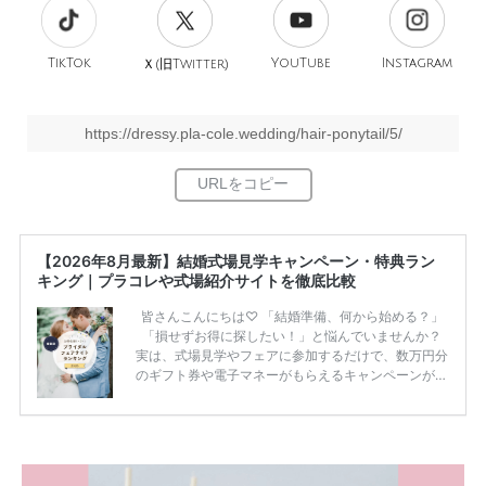
TikTok
旧
YouTube
Instagram
Ｘ(
Twitter)
https://dressy.pla-cole.wedding/hair-ponytail/5/
【2026年8月最新】結婚式場見学キャンペーン・特典ラン
キング｜プラコレや式場紹介サイトを徹底比較
皆さんこんにちは♡ 「結婚準備、何から始める？」
「損せずお得に探したい！」と悩んでいませんか？
実は、式場見学やフェアに参加するだけで、数万円分
のギフト券や電子マネーがもらえるキャンペーンがあ
ります。 ただし、サイトごとに特典額や条件が違う
ため、比較せずに選ぶと損をしてしまうことも……。
そこでこの記事では、【2026年8月最新】結婚式場見
学キャンペーン特典ランキングを公開！ 比較サイ
ト：プラコレ、ゼクシィ、ハナユメ、マイナビ 掲載