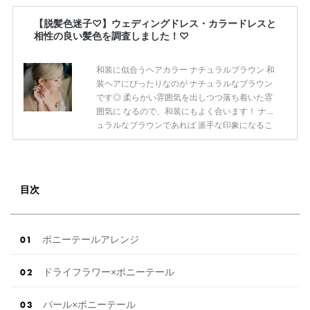
【脱髪色迷子♡】ウェディングドレス・カラードレスと
相性の良い髪色を調査しました！♡
和装に似合うヘアカラー ナチュラルブラウン 和
装ヘアにぴったりなのが ナチュラルなブラウン
です◎ 柔らかい雰囲気を出しつつ落ち着いた雰
囲気に なるので、和装にもよく合います！ ナチ
ュラルなブラウンであれば 派手な印象になるこ
ともなく、 品良く和装をきこなせるので、 綺麗
な花嫁和装姿にもぴったりです◎ オレンジ系 オ
レンジ系のブラウンも和装との相性◎ 赤系のお
着物にはとくによく合うので、 黒髪よりも少し
目次
柔らかい雰囲気にしたいときには オレンジ系の
カラーを混ぜるのもおすすめです♡ おしゃれな
花嫁和装姿にしたい方は 少しオレンジ味のある
ヘアカラーにしてみては？ ピンク系 ピンク系の
ポニーテールアレンジ
ヘアカラーも白無垢 […]
続きを読む
ドライフラワー×ポニーテール
パール×ポニーテール