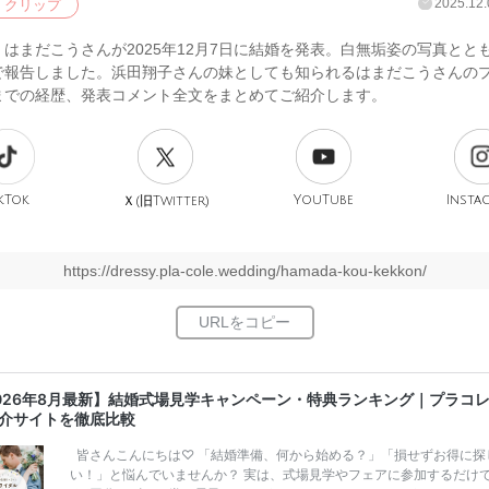
2025.12.
クリップ
はまだこうさんが2025年12月7日に結婚を発表。白無垢姿の写真とと
で報告しました。浜田翔子さんの妹としても知られるはまだこうさんの
までの経歴、発表コメント全文をまとめてご紹介します。
kTok
旧
YouTube
Insta
Ｘ(
Twitter)
https://dressy.pla-cole.wedding/hamada-kou-kekkon/
026年8月最新】結婚式場見学キャンペーン・特典ランキング｜プラコ
介サイトを徹底比較
皆さんこんにちは♡ 「結婚準備、何から始める？」「損せずお得に探
い！」と悩んでいませんか？ 実は、式場見学やフェアに参加するだけ