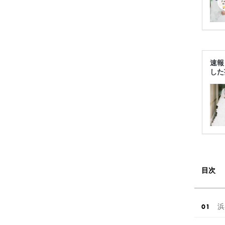
速報
した
目次
浜