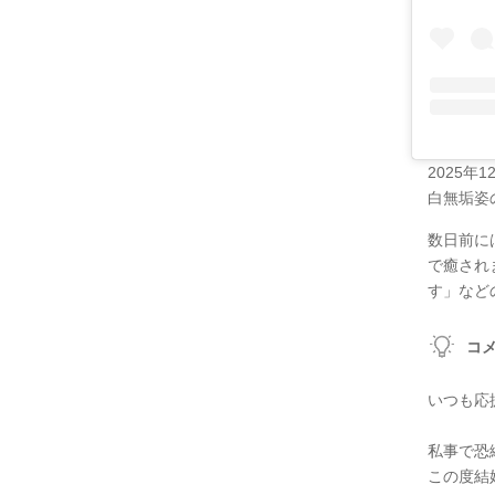
2025
白無垢姿
数日前に
で癒され
す」など
コ
いつも応
私事で恐
この度結