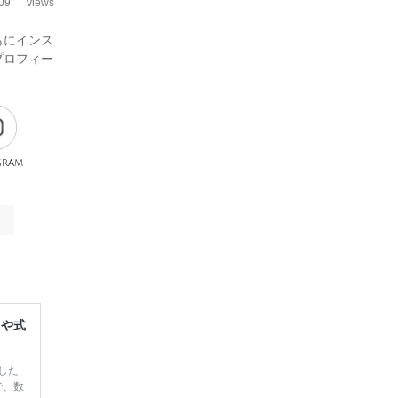
09
views
もにインス
プロフィー
gram
レや式
した
で、数