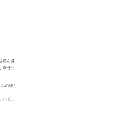
結婚を発
が寄せら
さんの妹と
ついてま