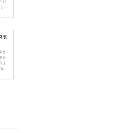
ただ
てしま
学キャ
ハナユ
一番お
断で候
発表
澤ま
婚を
現在ま
名人
て行
定】＜横
ゃう
む