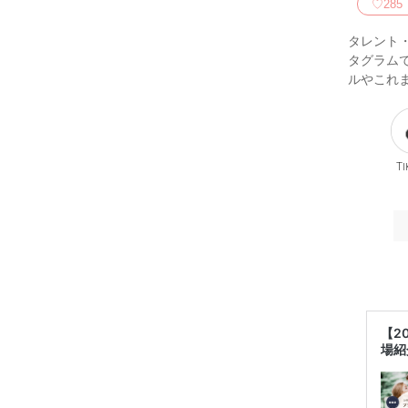
♡
285
タレント・
タグラム
ルやこれ
Ti
【2
場紹