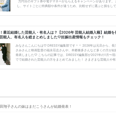
万円分のギフト券や電子マネーがもらえるキャンペーンがあります。 
し、サイトごとに特典額や条件が違うため、比較せずに選ぶと損をし
うことも……。 そこでこの記事では、【2026年8月最新】結婚式場見
ンペーン特典ランキングを公開！ 比較サイト：プラコレ、ゼクシィ、
メ、マイナビ 掲載内容：特典金額・条件・応募方法・注意点 「どこが
得？」「プラコレの特典は？」といった疑問も解決します。 まずは診
補を絞れる「ウェディング診断」か、体験型 […]
続きを読む
！最近結婚した芸能人・有名人は？【2026年 芸能人結婚入籍】結婚を
芸能人、有名人を総まとめしました♡妊娠出産情報もチェック！
みなさんこんにちは♡ DRESSY編集部です＾＾ 2026年は元旦から、長
さみさんと映画監督の福永荘志さんや、本郷奏多さんなど多くの方が結
発表しました♡ こちらの記事では、DRESSY編集部が2021年の1月〜
でで結婚された芸能人の方をまとめてみました！ さまざまな芸能人や有
の方の幸せな結婚報告をぜひご覧ください♡ こちらの記事は随時更新し
きます◎ ぜひcheckしてくださいね♡ 【7/20(土)7/21(日)7/22(月)限
浜駅直結＞結婚式場相談やスタートドレスフォト、前撮り相談もできち
♡ウェディング初体験フェス in 横浜⚐ 【7/27(土)7/28(日) […]
続きを読
田翔子さんの妹はまだこうさんが結婚発表！