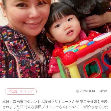
2020.08.14
views
♡
132
クリップ
本日、漫画家でタレントの浜田ブリトニーさんが 第二子妊娠を発表
されました♡ そんな浜田ブリトニーさんについて ご紹介させていた