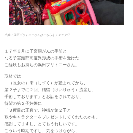
出典：浜田ブリトニーさんはこちらをチェック♡
１７年６月に子宮頸がんの手前と
なる子宮頸部高度異形成の手術を受けた
ご経験もお持ちの浜田ブリトニーさん。
取材では
「（長女の）雫（しずく）が産まれてから、
第２子までに２回、稽留（けいりゅう）流産し、
手術しております」とお話をされており、
待望の第２子妊娠に
「３度目の正直で、神様が第２子と
歌やキャラクターをプレゼントしてくれたのかも。
感謝してますし、とてもうれしいです。
こういう時期ですし、気をつけながら、