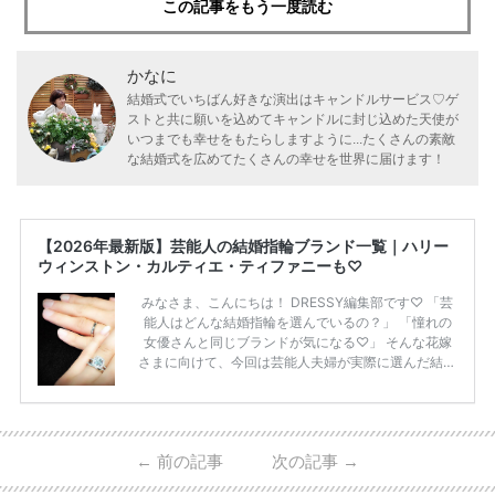
この記事をもう一度読む
かなに
結婚式でいちばん好きな演出はキャンドルサービス♡ゲ
ストと共に願いを込めてキャンドルに封じ込めた天使が
いつまでも幸せをもたらしますように...たくさんの素敵
な結婚式を広めてたくさんの幸せを世界に届けます！
【2026年最新版】芸能人の結婚指輪ブランド一覧｜ハリー
ウィンストン・カルティエ・ティファニーも♡
みなさま、こんにちは！ DRESSY編集部です♡ 「芸
能人はどんな結婚指輪を選んでいるの？」 「憧れの
女優さんと同じブランドが気になる♡」 そんな花嫁
さまに向けて、今回は芸能人夫婦が実際に選んだ結婚
指輪・婚約指輪をブランド別にまとめました！ ハリ
ーウィンストンやカルティエ、ティファニーなど世界
的ハイブランドから、俄（NIWAKA）やI-PRIMOなど
日本で人気のブランドまで幅広くご紹介。 さらに、
←
前の記事
次の記事
→
・愛用している芸能人夫婦 ・リングの特徴や魅力 ・
推定価格帯 ・花嫁人気が高い理由 などもあわせて解