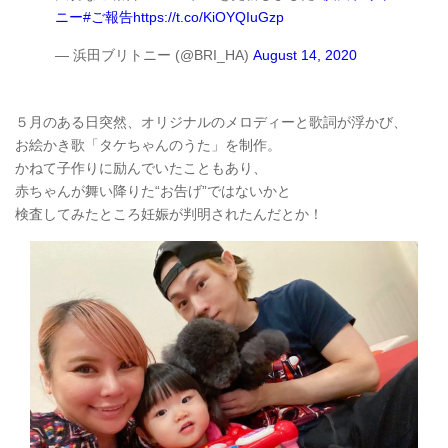
ニー
#ご報告
https://t.co/KiOYQIuGzp
— 浜田ブリトニー (@BRI_HA)
August 14, 2020
５月のある日突然、オリジナルのメロディーと歌詞が浮かび、
お絵かき歌「タケちゃんのうた」を制作。
かねて子作りに励んでいたこともあり、
赤ちゃんが舞い降りた“お告げ”ではないかと
検査してみたところ妊娠が判明されたんだとか！