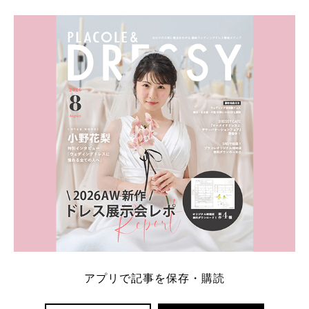
学キャンペーン特典ランキングを公開！ 比較サイ
ト：プラコレ、ゼクシィ、ハナユメ、マイナビ 掲載
内容：特典金額・条件・応募方法・注意点 「どこが
一番お得？」「プラコレの特典は？」といった疑問も
解決します。 まずは診断で候補を絞れる「ウェディ
ング診断」か、体験型 […]
続きを読む
アプリで記事を保存・購読