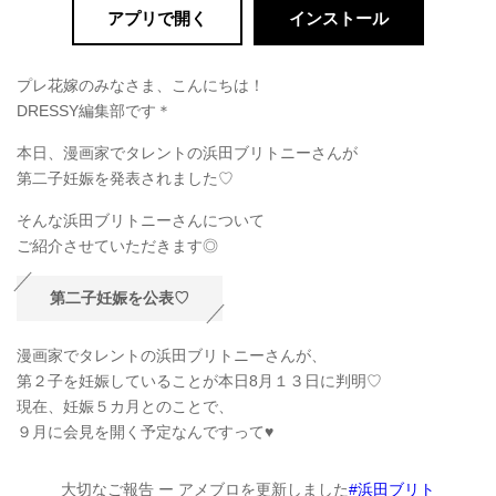
アプリで開く
インストール
プレ花嫁のみなさま、こんにちは！
DRESSY編集部です＊
本日、漫画家でタレントの浜田ブリトニーさんが
第二子妊娠を発表されました♡
そんな浜田ブリトニーさんについて
ご紹介させていただきます◎
第二子妊娠を公表♡
漫画家でタレントの浜田ブリトニーさんが、
第２子を妊娠していることが本日8月１３日に判明♡
現在、妊娠５カ月とのことで、
９月に会見を開く予定なんですって♥
大切なご報告 ー アメブロを更新しました
#浜田ブリト