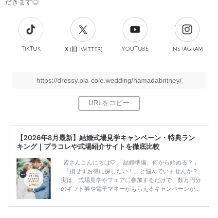
だきます◎
TikTok
旧
YouTube
Instagram
Ｘ(
Twitter)
https://dressy.pla-cole.wedding/hamadabritney/
【2026年8月最新】結婚式場見学キャンペーン・特典ラン
キング｜プラコレや式場紹介サイトを徹底比較
皆さんこんにちは♡ 「結婚準備、何から始める？」
「損せずお得に探したい！」と悩んでいませんか？
実は、式場見学やフェアに参加するだけで、数万円分
のギフト券や電子マネーがもらえるキャンペーンがあ
ります。 ただし、サイトごとに特典額や条件が違う
ため、比較せずに選ぶと損をしてしまうことも……。
そこでこの記事では、【2026年8月最新】結婚式場見