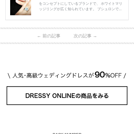
をコンセプトにしているブランドで、 ホワイトマリ
ッジリングが広く知られています。 ブシュロンで特
に人気を集めている 「キャトルホワイトマリッジリ
ング」は、 小栗さんと山田さんが結婚指輪に選ばれ
ました！ 存在感がしっかりある上にラグジュアリー
なので、 とても人気となっているのです。 その相場
←
前の記事
次の記事
→
は、10～30万円ほどとなっています。 小栗旬さん・
山田優さんの結婚指輪 出典:ブシュロンの公式HPをch
eck！ 婚約指輪にTiffanyを着用された 小栗旬さんと
山田優さん。 結婚指輪は、ブシュロン（ […]
続きを
読む