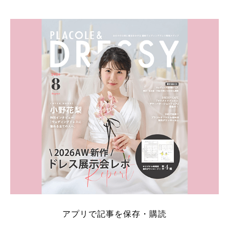
そこでこの記事では、【2026年8月最新】結婚式場見
学キャンペーン特典ランキングを公開！ 比較サイ
ト：プラコレ、ゼクシィ、ハナユメ、マイナビ 掲載
内容：特典金額・条件・応募方法・注意点 「どこが
一番お得？」「プラコレの特典は？」といった疑問も
解決します。 まずは診断で候補を絞れる「ウェディ
ング診断」か、体験型 […]
続きを読む
アプリで記事を保存・購読