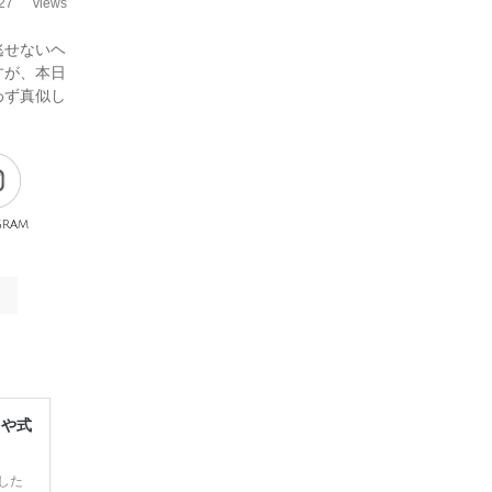
27
views
逃せないヘ
すが、本日
わず真似し
gram
レや式
した