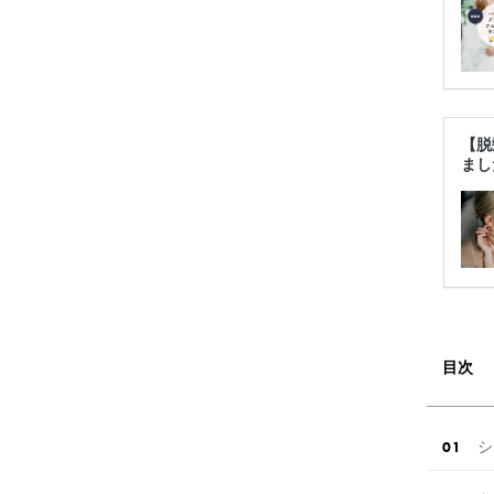
【脱
まし
目次
シ