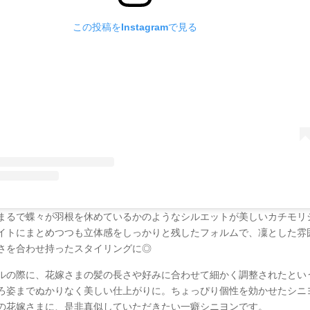
この投稿をInstagramで見る
まるで蝶々が羽根を休めているかのようなシルエットが美しいカチモリ
イトにまとめつつも立体感をしっかりと残したフォルムで、凜とした雰
さを合わせ持ったスタイリングに◎
ルの際に、花嫁さまの髪の長さや好みに合わせて細かく調整されたとい
ろ姿までぬかりなく美しい仕上がりに。ちょっぴり個性を効かせたシニ
の花嫁さまに、是非真似していただきたい一癖シニヨンです。