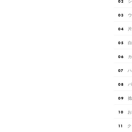
シ
ウ
片
白
カ
ハ
パ
捻
お
ク