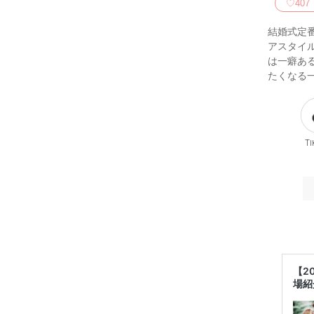
♡
407
結婚式定
アスタイ
は一癖あ
たくなる
Ti
【2
場紹