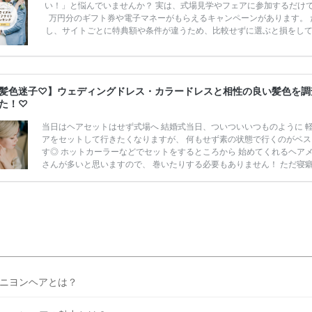
い！」と悩んでいませんか？ 実は、式場見学やフェアに参加するだけ
万円分のギフト券や電子マネーがもらえるキャンペーンがあります。 
し、サイトごとに特典額や条件が違うため、比較せずに選ぶと損をし
うことも……。 そこでこの記事では、【2026年8月最新】結婚式場見
ンペーン特典ランキングを公開！ 比較サイト：プラコレ、ゼクシィ、
メ、マイナビ 掲載内容：特典金額・条件・応募方法・注意点 「どこが
得？」「プラコレの特典は？」といった疑問も解決します。 まずは診
髪色迷子♡】ウェディングドレス・カラードレスと相性の良い髪色を調
補を絞れる「ウェディング診断」か、体験型 […]
続きを読む
た！♡
当日はヘアセットはせず式場へ 結婚式当日、ついついいつものように 
アをセットして行きたくなりますが、 何もせず素の状態で行くのがベス
す◎ ホットカーラーなどでセットをするところから 始めてくれるヘア
さんが多いと思いますので、 巻いたりする必要もありません！ ただ寝
していきましょうね..！ #チュールリボン を使ったウェディングヘア が
さまに大人気＊* ヘアカラーの際に注意したいポイント ヘアカラーをオ
ーするときには何を気をつければ 良いのでしょうか..？ ポイントをいつ
ご紹介していきますね。 カラーはしっかりと生え際まで まずカラーで
根元からしっかりと染 […]
続きを読む
ニヨンヘアとは？