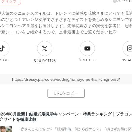
2026.01.
クリップ
番人気のシニヨンスタイルは、トレンドに敏感な花嫁さまにとっても見
ルのひとつ！アレンジ次第でさまざまなテイストを楽しめるシニヨンで
るシニヨンヘア９選をお届けします。先輩花嫁さまの実例を参考に、思
一癖シニヨンをご紹介するので、是非最後までご覧くださいね♡
kTok
旧
YouTube
Insta
Ｘ(
Twitter)
https://dressy.pla-cole.wedding/hanayome-hair-chignon/3/
026年8月最新】結婚式場見学キャンペーン・特典ランキング｜プラコ
介サイトを徹底比較
皆さんこんにちは♡ 「結婚準備、何から始める？」「損せずお得に探