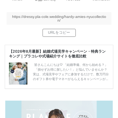
https://dressy.pla-cole.wedding/hardy-amies-nyucollectio
n/
【2026年8月最新】結婚式場見学キャンペーン・特典ラン
キング｜プラコレや式場紹介サイトを徹底比較
皆さんこんにちは♡ 「結婚準備、何から始める？」
「損せずお得に探したい！」と悩んでいませんか？
実は、式場見学やフェアに参加するだけで、数万円分
のギフト券や電子マネーがもらえるキャンペーンがあ
ります。 ただし、サイトごとに特典額や条件が違う
ため、比較せずに選ぶと損をしてしまうことも……。
そこでこの記事では、【2026年8月最新】結婚式場見
学キャンペーン特典ランキングを公開！ 比較サイ
ト：プラコレ、ゼクシィ、ハナユメ、マイナビ 掲載
内容：特典金額・条件・応募方法・注意点 「どこが
一番お得？」「プラコレの特典は？」といった疑問も
解決します。 まずは診断で候補を絞れる「ウェディ