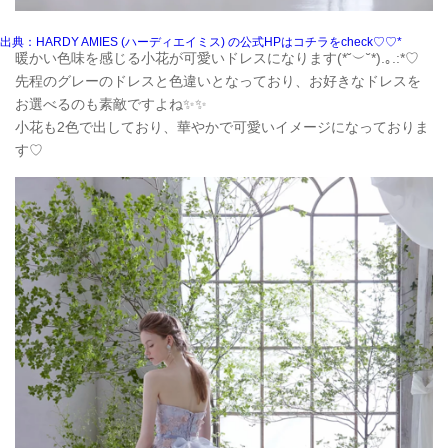
出典：HARDY AMIES (ハーディエイミス) の公式HPはコチラをcheck♡♡*
暖かい色味を感じる小花が可愛いドレスになります(*˘︶˘*).｡.:*♡
先程のグレーのドレスと色違いとなっており、お好きなドレスを
お選べるのも素敵ですよね✨✨
小花も2色で出しており、華やかで可愛いイメージになっておりま
す♡