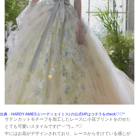
出典：HARDY AMIES (ハーディエイミス) の公式HPはコチラをcheck♡♡*
サテンカットモチーフを加工したレースに小花プリントをのせた
とても可愛いスタイルです(*˘︶˘*).｡.:*♡
中にはお花がデザインされており、レースからすけている感じが