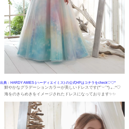
出典：HARDY AMIES (ハーディエイミス) の公式HPはコチラをcheck♡♡*
鮮やかなグラデーションカラーが美しいドレスです(*˘︶˘*).｡.:*♡
海をのきらめきをイメージされたドレスになっております✨✨