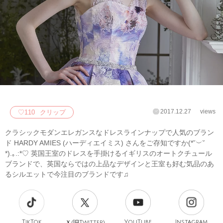
2017.12.27
views
♡
110
クリップ
クラシックモダンエレガンスなドレスラインナップで人気のブラン
ド HARDY AMIES (ハーディエイミス) さんをご存知ですか(*˘︶˘
*).｡.:*♡ 英国王室のドレスを手掛けるイギリスのオートクチュール
ブランドで、英国ならではの上品なデザインと王室も好む気品のあ
るシルエットで今注目のブランドです♫
TikTok
旧
YouTube
Instagram
Ｘ(
Twitter)