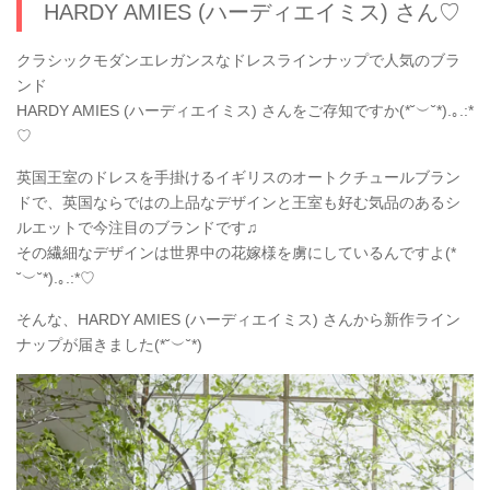
HARDY AMIES (ハーディエイミス) さん♡
クラシックモダンエレガンスなドレスラインナップで人気のブラ
ンド
HARDY AMIES (ハーディエイミス) さんをご存知ですか(*˘︶˘*).｡.:*
♡
英国王室のドレスを手掛けるイギリスのオートクチュールブラン
ドで、英国ならではの上品なデザインと王室も好む気品のあるシ
ルエットで今注目のブランドです♫
その繊細なデザインは世界中の花嫁様を虜にしているんですよ(*
˘︶˘*).｡.:*♡
そんな、HARDY AMIES (ハーディエイミス) さんから新作ライン
ナップが届きました(*˘︶˘*)