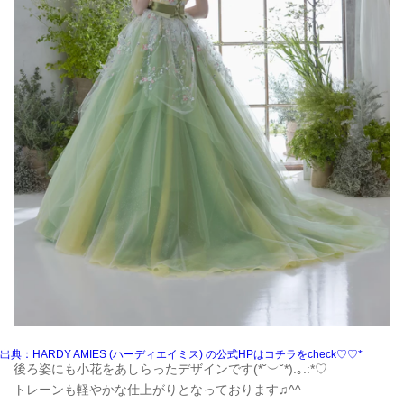
出典：HARDY AMIES (ハーディエイミス) の公式HPはコチラをcheck♡♡*
後ろ姿にも小花をあしらったデザインです(*˘︶˘*).｡.:*♡
トレーンも軽やかな仕上がりとなっております♫^^