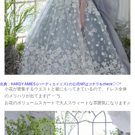
出典：HARDY AMIES (ハーディエイミス) の公式HPはコチラをcheck♡♡*
小花が密集するウエストと裾にもってきているので、ドレス全体
のメリハリが出てます(*˘︶˘*)
お花のボリュームスカートで大人スウィートな雰囲気になります♫