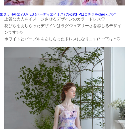
出典：HARDY AMIES (ハーディエイミス) の公式HPはコチラをcheck♡♡*
上質な大人をイメージさせるデザインのカラードレス♡
花びらをあしらったデザインはラグジュアリーさを感じるデザイ
ンです✨✨
ホワイトとパープルをあしらったドレスになります(*˘︶˘*).｡.:*♡