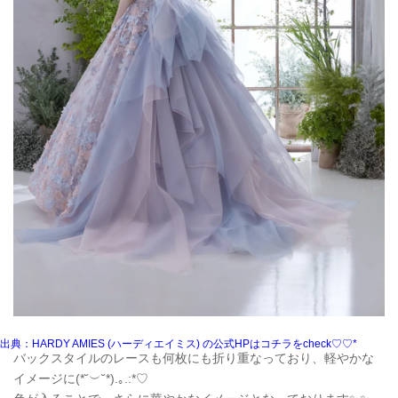
出典：HARDY AMIES (ハーディエイミス) の公式HPはコチラをcheck♡♡*
バックスタイルのレースも何枚にも折り重なっており、軽やかな
イメージに(*˘︶˘*).｡.:*♡