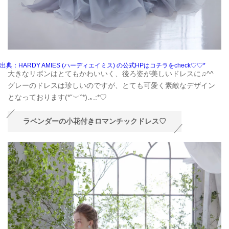
出典：HARDY AMIES (ハーディエイミス) の公式HPはコチラをcheck♡♡*
大きなリボンはとてもかわいいく、後ろ姿が美しいドレスに♫^^
グレーのドレスは珍しいのですが、とても可愛く素敵なデザイン
となっております(*˘︶˘*).｡.:*♡
ラベンダーの小花付きロマンチックドレス♡