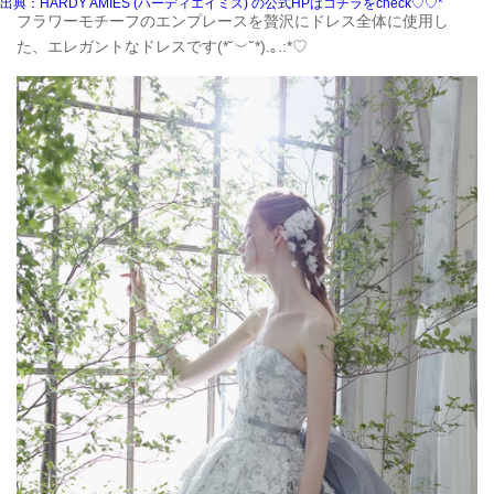
出典：HARDY AMIES (ハーディエイミス) の公式HPはコチラをcheck♡♡*
フラワーモチーフのエンプレースを贅沢にドレス全体に使用し
た、エレガントなドレスです(*˘︶˘*).｡.:*♡