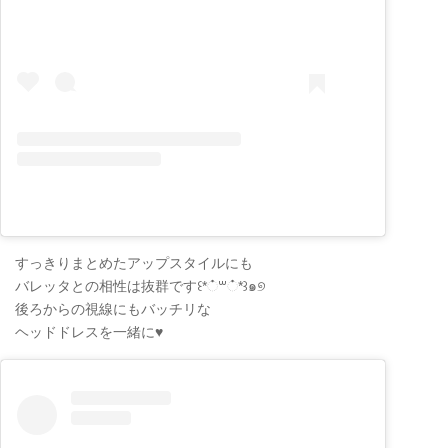
すっきりまとめたアップスタイルにも
バレッタとの相性は抜群です꒰*்꒳்*꒱๑୭
後ろからの視線にもバッチリな
ヘッドドレスを一緒に♥