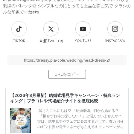
刺繍のバレッタ◎ シンプルなのにとっても上品な雰囲気で クラシカ
ルな印象ですねʚ♥ɞ
TikTok
旧
YouTube
Instagram
Ｘ(
Twitter)
https://dressy.pla-cole.wedding/head-dress-2/
【2026年8月最新】結婚式場見学キャンペーン・特典ラン
キング｜プラコレや式場紹介サイトを徹底比較
皆さんこんにちは♡ 「結婚準備、何から始める？」
「損せずお得に探したい！」と悩んでいませんか？
実は、式場見学やフェアに参加するだけで、数万円分
のギフト券や電子マネーがもらえるキャンペーンがあ
ります。 ただし、サイトごとに特典額や条件が違う