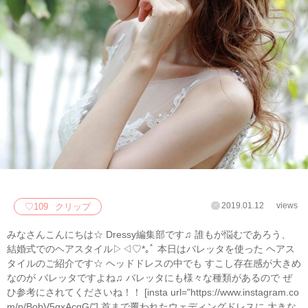
2019.01.12
views
♡
109
クリップ
みなさんこんにちは☆ Dressy編集部です♫ 誰もが悩むであろう、
結婚式でのヘアスタイル▷◁♡*｡ﾟ 本日はバレッタを使った ヘアス
タイルのご紹介です☆ ヘッドドレスの中でも すこし存在感が大きめ
なのが バレッタですよね♫ バレッタにも様々な種類があるので ぜ
ひ参考にされてくださいね！！ [insta url="https://www.instagram.co
m/p/BobV5gxAcqG/"] 首まで覆われたウェディングドレスに 大きな