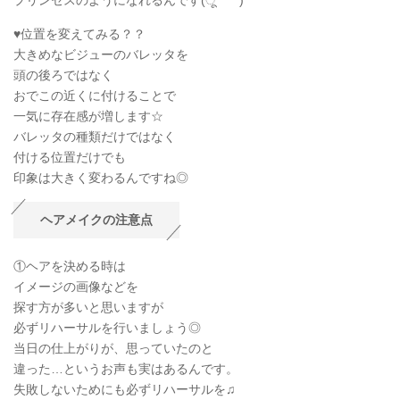
プリンセスのようになれるんです(ू˙꒳ ˙ )
♥位置を変えてみる？？
大きめなビジューのバレッタを
頭の後ろではなく
おでこの近くに付けることで
一気に存在感が増します☆
バレッタの種類だけではなく
付ける位置だけでも
印象は大きく変わるんですね◎
ヘアメイクの注意点
①ヘアを決める時は
イメージの画像などを
探す方が多いと思いますが
必ずリハーサルを行いましょう◎
当日の仕上がりが、思っていたのと
違った…というお声も実はあるんです。
失敗しないためにも必ずリハーサルを♫