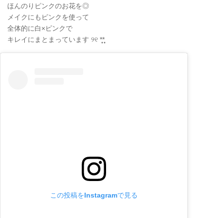
ほんのりピンクのお花を◎
メイクにもピンクを使って
全体的に白×ピンクで
キレイにまとまっています ୨୧ *̩̩̥*̩̩̥
この投稿をInstagramで見る