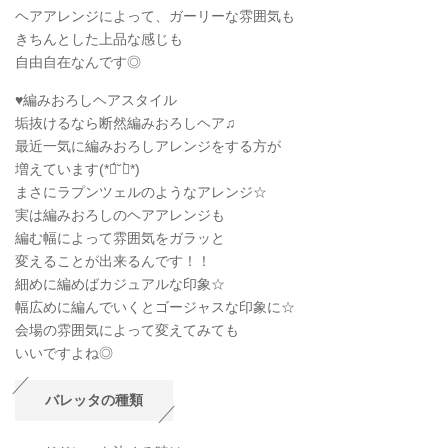
ヘアアレンジによって、ガーリーな雰囲気も
きちんとした上品な感じも
自由自在なんです◎
♥編みおろしヘアスタイル
垢抜けるなら断然編みおろしヘア♫
最近一気に編みおろしアレンジをする方が
増えています(*ฅ́˘ฅ̀*)
まさにラプンツェルのようなアレンジ☆
実は編みおろしのヘアアレンジも
編む幅によって雰囲気をガラッと
変えることが出来るんです！！
細めに編めばカジュアルな印象☆
幅広めに編んでいくとゴージャスな印象に☆
会場の雰囲気によって変えてみても
いいですよね◎
バレッタの種類