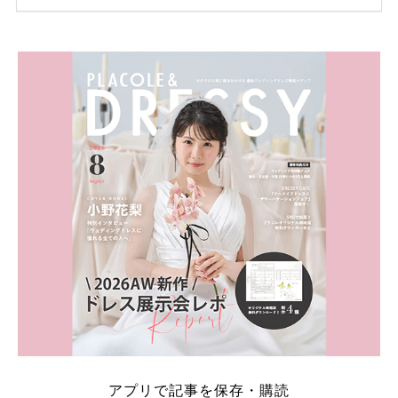
ため、比較せずに選ぶと損をしてしまうことも……。
そこでこの記事では、【2026年8月最新】結婚式場見
学キャンペーン特典ランキングを公開！ 比較サイ
ト：プラコレ、ゼクシィ、ハナユメ、マイナビ 掲載
内容：特典金額・条件・応募方法・注意点 「どこが
一番お得？」「プラコレの特典は？」といった疑問も
解決します。 まずは診断で候補を絞れる「ウェディ
ング診断」か、体験型 […]
続きを読む
アプリで記事を保存・購読