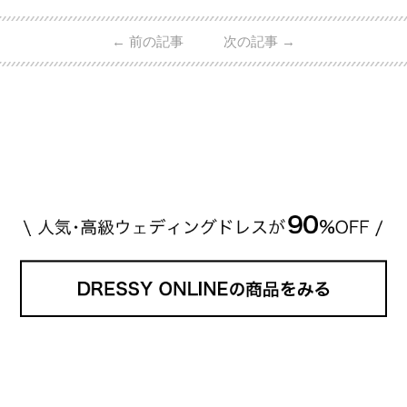
的ハイブランドから、俄（NIWAKA）やI-PRIMOなど
日本で人気のブランドまで幅広くご紹介。 さらに、
←
前の記事
次の記事
→
・愛用している芸能人夫婦 ・リングの特徴や魅力 ・
推定価格帯 ・花嫁人気が高い理由 などもあわせて解
説していきます♡ 「芸能人の結婚指輪ってやっぱり
高い？」 「手が届くブランドもある？」 「人気ブラ
[…]
続きを読む