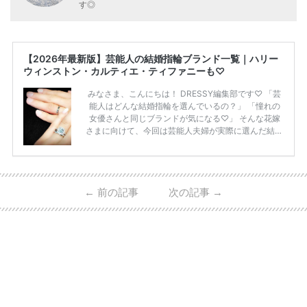
す◎
【2026年最新版】芸能人の結婚指輪ブランド一覧｜ハリー
ウィンストン・カルティエ・ティファニーも♡
みなさま、こんにちは！ DRESSY編集部です♡ 「芸
能人はどんな結婚指輪を選んでいるの？」 「憧れの
女優さんと同じブランドが気になる♡」 そんな花嫁
さまに向けて、今回は芸能人夫婦が実際に選んだ結婚
指輪・婚約指輪をブランド別にまとめました！ ハリ
ーウィンストンやカルティエ、ティファニーなど世界
的ハイブランドから、俄（NIWAKA）やI-PRIMOなど
日本で人気のブランドまで幅広くご紹介。 さらに、
←
前の記事
次の記事
→
・愛用している芸能人夫婦 ・リングの特徴や魅力 ・
推定価格帯 ・花嫁人気が高い理由 などもあわせて解
説していきます♡ 「芸能人の結婚指輪ってやっぱり
高い？」 「手が届くブランドもある？」 「人気ブラ
[…]
続きを読む