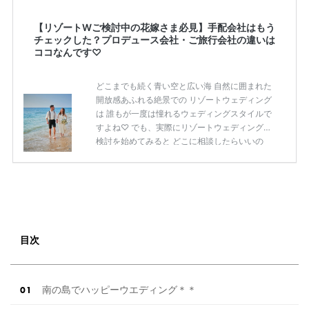
【リゾートWご検討中の花嫁さま必見】手配会社はもう
チェックした？プロデュース会社・ご旅行会社の違いは
ココなんです♡
どこまでも続く青い空と広い海 自然に囲まれた
開放感あふれる絶景での リゾートウェディング
は 誰もが一度は憧れるウェディングスタイルで
すよね♡ でも、実際にリゾートウェディングの
検討を始めてみると どこに相談したらいいの
か、なにを相談できるのか わからないことだら
けで困ってしまった。。。 そんな花嫁さまも多
いはず！；； 今回はリゾートウェディングが気
になる！！ そんな花嫁さまに向けて リゾートウ
ェディングの手配会社についてピックアップ♩
なかなか違いの分からない プロデュース会社と
旅行会社の違いまで しっかりご説明させていた
目次
だきます^^ 手配会社の種類は大きく２つ✧ はじ
めにリゾートウェディング […]
続きを読む
南の島でハッピーウエディング＊＊