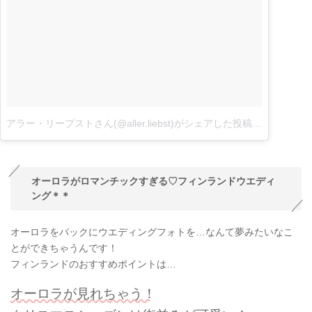
アラー・リープストさん(@aller.liebst)がシェアした投稿
–
2017 3月 
オーロラがロマンチックすぎる♡フィンランドウエディ
ング＊＊
オーロラをバックにウエディングフォトを…なんて夢みたいなこ
とができちゃうんです！
フィンランドのおすすめポイントは…
オーロラが見れちゃう！