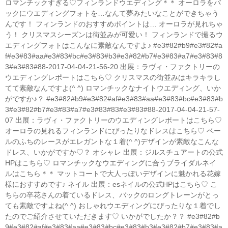
ロマンチックすぎる♡フィンランドウエディング＊＊ オーロラをバ
ックにウエディングフォトを…なんて夢みたいなことができちゃう
んです！ フィンランドのおすすめポイントは… オーロラが見れちゃ
う！ クリスマスシーズンは街並みが可愛い！ フィンランドで撮るウ
エディングフォトはこんなに素敵なんですよ♪ #e3#82#b9#e3#82#a
f#e3#83#aa#e3#83#bc#e3#83#b3#e3#82#b7#e3#83#a7#e3#83#8
3#e3#83#88-2017-04-04-21-56-20 出展：ラヴィ・ファクトリーの
ウエディングレポートはこちら♡ クリスマスの街並みはキラキラし
てて素敵なんですよ(^ ^) ロマンチックなナイトウエディング、いか
がですか♪？ #e3#82#b9#e3#82#af#e3#83#aa#e3#83#bc#e3#83#b
3#e3#82#b7#e3#83#a7#e3#83#83#e3#83#88-2017-04-04-21-57-
07 出展：ラヴィ・ファクトリーのウエディングレポートはこちら♡
オーロラの見れるフィンランドにぴったりなドレスはこちら♡ ベー
ルのふちのレースがエレガントな１着(^ ^)デザインが素敵なこんな
ドレス、いかがですか♡？ オシャレ 出展：ジルスチュアートの公式
HPはこちら♡ ロマンチックなウエディングに合うブライダルネイ
ルはこちら＊＊ マットコートで大人っぽいデザインに魅かれる花嫁
様におすすめです♪ ネイル 出展：esネイルの公式HPはこちら♡ こ
ちらの卒花さんの着ているドレス、バックのロングトレーンがとっ
ても素敵ですよね(^ ^) おしゃれウエディングにぴったりな１着でし
たのでご紹介させていただきます♡ いかがでしたか？？ #e3#82#b
9#e3#82#af#e3#83#aa#e3#83#bc#e3#83#b3#e3#82#b7#e3#83#a