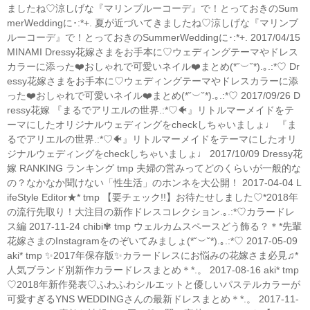
ましたね♡涼しげな『マリンブルーコーデ』で！とっておきのSum
merWeddingに･:*+. 夏が近づいてきましたね♡涼しげな『マリンブ
ルーコーデ』で！とっておきのSummerWeddingに･:*+. 2017/04/15
MINAMI Dressy花嫁さまをお手本に♡ウェディングテーマやドレス
カラーに添った❤️おしゃれで可愛いネイル❤️まとめ(*˘︶˘*).｡.:*♡ Dr
essy花嫁さまをお手本に♡ウェディングテーマやドレスカラーに添
った❤️おしゃれで可愛いネイル❤️まとめ(*˘︶˘*).｡.:*♡ 2017/09/26 D
ressy花嫁 『まるでアリエルの世界.:*♡🐠』リトルマーメイドをテ
ーマにしたオリジナルウェディングをcheckしちゃいましょ♩ 『ま
るでアリエルの世界.:*♡🐠』リトルマーメイドをテーマにしたオリ
ジナルウェディングをcheckしちゃいましょ♩ 2017/10/09 Dressy花
嫁 RANKING ランキング tmp 夫婦の営みってどのくらいが一般的な
の？なかなか聞けない「性生活」のホンネを大公開！ 2017-04-04 L
ifeStyle Editor★* tmp 【要チェック!!】お待たせしました♡*2018年
の流行先取り！大注目の新作ドレスコレクション.｡.:*♡カラードレ
ス編 2017-11-24 chibi✾ tmp ウェルカムスペースどう飾る？＊*先輩
花嫁さまのInstagramをのぞいてみましょ(*˘︶˘*).｡.:*♡ 2017-05-09
aki* tmp ✨2017年保存版✨カラードレスにお悩みの花嫁さま必見♫*
人気ブランド別新作カラードレスまとめ＊*.。 2017-08-16 aki* tmp
♡2018年新作発表♡ふわふわシルエットと優しいパステルカラーが
可愛すぎるYNS WEDDINGさんの最新ドレスまとめ＊*.。 2017-11-