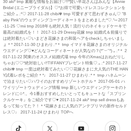
30 aki* tmp 素敵な情報をお届け♡!!*賢い卒花さんはみんな【Annie
Bridal (エニーブライダル)】♡*お得で可愛いドレスコレクションを
ご紹介.｡.:*♡ 2017-11-28 chibi✾ tmp 可愛すぎて思わずきゅん♡ "B
aby Pink"のウェディングコーディネートをまとめました*♡.°⑅ 2017
-11-25 ♡mii tmp 2018年も絶対人気！流行りのネイキッドケーキで
最高の結婚式を！！ 2017-11-29 Dressy花嫁 tmp 結婚式＆前撮りで
は絶対着たい♡いまどき花嫁さまの和装ヘアをcheckしちゃいまし
ょ＊* 2017-11-30 ひまわり.:*＊ tmp イマドキ花嫁さまのオリジナル
ウエディング♡♥どんなコーディネートが人気なの？(*˘︶˘*).｡.:*＊ 2
017-11-22 関東のオススメ結婚式場 tmp 今年のXmasはおねだりし
ちゃお♡♡*絶対欲しい!!TIFFANYプレゼント特集♡.｡.:* 2017-11-27
chibi✾ tmp 一度は絶対着てみたい♡♡花嫁さまに大人気のTHE HAN
Y試着レポをご紹介＊*♩ 2017-11-27 ひまわり.:*＊ tmp ハネムーン
で泊まりたい♡ハワイのおすすめリゾートホテル＊ 2017-05-01 ハ
ワイリゾートウェディング情報 tmp 新しいウエディングケーキのト
レンドに✩*.。今1番おすすめしたいとってもキュートな『スプリン
クルケーキ』をご紹介です♡♥ 2017-11-24 aki* tmp sell dressもあ
るって知ってた？！＊*花嫁さまに人気のアンテプリマの新作セルド
レス♡♩ 2017-11-24 ひまわり TOPへ