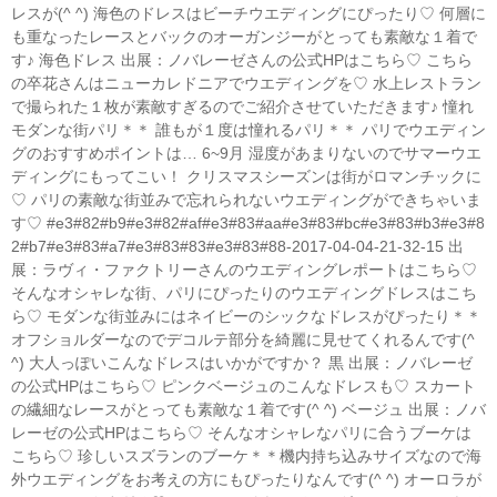
レスが(^ ^) 海色のドレスはビーチウエディングにぴったり♡ 何層に
も重なったレースとバックのオーガンジーがとっても素敵な１着で
す♪ 海色ドレス 出展：ノバレーゼさんの公式HPはこちら♡ こちら
の卒花さんはニューカレドニアでウエディングを♡ 水上レストラン
で撮られた１枚が素敵すぎるのでご紹介させていただきます♪ 憧れ
モダンな街パリ＊＊ 誰もが１度は憧れるパリ＊＊ パリでウエディン
グのおすすめポイントは… 6~9月 湿度があまりないのでサマーウエ
ディングにもってこい！ クリスマスシーズンは街がロマンチックに
♡ パリの素敵な街並みで忘れられないウエディングができちゃいま
す♡ #e3#82#b9#e3#82#af#e3#83#aa#e3#83#bc#e3#83#b3#e3#8
2#b7#e3#83#a7#e3#83#83#e3#83#88-2017-04-04-21-32-15 出
展：ラヴィ・ファクトリーさんのウエディングレポートはこちら♡
そんなオシャレな街、パリにぴったりのウエディングドレスはこち
ら♡ モダンな街並みにはネイビーのシックなドレスがぴったり＊＊
オフショルダーなのでデコルテ部分を綺麗に見せてくれるんです(^
^) 大人っぽいこんなドレスはいかがですか？ 黒 出展：ノバレーゼ
の公式HPはこちら♡ ピンクベージュのこんなドレスも♡ スカート
の繊細なレースがとっても素敵な１着です(^ ^) ベージュ 出展：ノバ
レーゼの公式HPはこちら♡ そんなオシャレなパリに合うブーケは
こちら♡ 珍しいスズランのブーケ＊＊機内持ち込みサイズなので海
外ウエディングをお考えの方にもぴったりなんです(^ ^) オーロラが