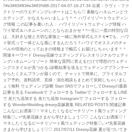
7#e3#83#83#e3#83%88-2017-04-07-16-27-34 出展：ラヴィ・ファ
クトリーのウエディングレポートはこちら♡ 素敵なハネムーンとウ
エディング、かなえちゃいましょう＊＊ ハワイリゾートウェディン
グ情報 この記事を書いた人： ハワイリゾートウェディング情報 ハ
ワイ挙式＆ハネムーンのことならおまかせ＊*一生に一度の特別な日
は、大好きな彼と大切な家族と一緒に海外挙式もステキ♥でも、ハワ
イ挙式って一体どんな風にするんだろう？ハワイでオススメのチャ
ペルや現地のとっておきの情報まで幅広くお届けしちゃいます＾＾
関連キーワード Dressy花嫁ウエディングドレスオリジナルウェディ
ングハネムーンリゾート 簡単な質問に答えるだけで理想のウェディ
ングスタイルが見つかる♪診断結果を送るとウェディングプランナー
からたくさんプランが届くので、チャットで簡単に、ブライダルフ
ェア予約、資料請求、見積・演出相談もまとめて依頼しちゃいまし
ょう無料 ウェディング診断 Start SNSでフォローしてDressyの最新
記事を見る Facebookで フォローする Twitterで フォローする LINE
で 友だち追加する 友だち追加 Instagramで フォローする フォロー
する WonderWedding dressy花嫁募集 RELATED POSTS 関連記事
こんなにお洒落♡！マネしたくなるビーチリゾート風ウェディング
特集♡｡:+*先輩花嫁さまから学びましょう♡♡ こんなにお洒落♡！
マネしたくなるビーチリゾート風ウェディング特集♡｡:+*先輩花嫁
さまから学びましょう♡♡ 2017/07/11 Dressy花嫁 夏が近づいてき