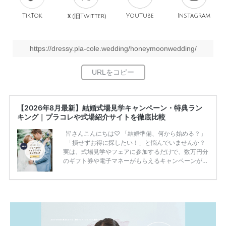
TikTok
旧
YouTube
Instagram
Ｘ(
Twitter)
https://dressy.pla-cole.wedding/honeymoonwedding/
【2026年8月最新】結婚式場見学キャンペーン・特典ラン
キング｜プラコレや式場紹介サイトを徹底比較
皆さんこんにちは♡ 「結婚準備、何から始める？」
「損せずお得に探したい！」と悩んでいませんか？
実は、式場見学やフェアに参加するだけで、数万円分
のギフト券や電子マネーがもらえるキャンペーンがあ
ります。 ただし、サイトごとに特典額や条件が違う
ため、比較せずに選ぶと損をしてしまうことも……。
そこでこの記事では、【2026年8月最新】結婚式場見
学キャンペーン特典ランキングを公開！ 比較サイ
ト：プラコレ、ゼクシィ、ハナユメ、マイナビ 掲載
内容：特典金額・条件・応募方法・注意点 「どこが
一番お得？」「プラコレの特典は？」といった疑問も