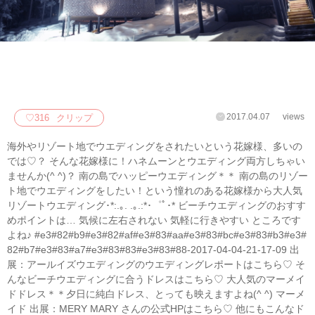
2017.04.07
views
♡
316
クリップ
海外やリゾート地でウエディングをされたいという花嫁様、多いの
では♡？ そんな花嫁様に！ハネムーンとウエディング両方しちゃい
ませんか(^ ^)？ 南の島でハッピーウエディング＊＊ 南の島のリゾー
ト地でウエディングをしたい！という憧れのある花嫁様から大人気
リゾートウエディング･*:.｡. .｡.:*･゜ﾟ･* ビーチウエディングのおすす
めポイントは… 気候に左右されない 気軽に行きやすい ところです
よね♪ #e3#82#b9#e3#82#af#e3#83#aa#e3#83#bc#e3#83#b3#e3#
82#b7#e3#83#a7#e3#83#83#e3#83#88-2017-04-04-21-17-09 出
展：アールイズウエディングのウエディングレポートはこちら♡ そ
んなビーチウエディングに合うドレスはこちら♡ 大人気のマーメイ
ドドレス＊＊夕日に純白ドレス、とっても映えますよね(^ ^) マーメ
イド 出展：MERY MARY さんの公式HPはこちら♡ 他にもこんなド