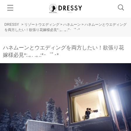
DRESSY
>
リゾートウエディング
>
ハネムーン
>
ハネムーンとウエディング
を両方したい！欲張り花嫁様必見*:.｡. .｡.:*･゜ﾟ･*
ハネムーンとウエディングを両方したい！欲張り花
嫁様必見*:.｡. .｡.:*･゜ﾟ･*