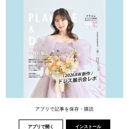
ト：プラコレ、ゼクシィ、ハナユメ、マイナビ 掲載
内容：特典金額・条件・応募方法・注意点 「どこが
一番お得？」「プラコレの特典は？」といった疑問も
解決します。 まずは診断で候補を絞れる「ウェディ
ング診断」か、体験型 […]
続きを読む
アプリで記事を保存・購読
アプリで開く
インストール