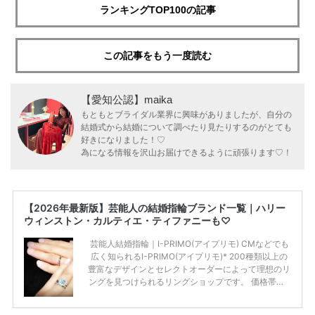
ランキングTOP100の記事
この記事をもう一度読む
【愛知公認】maika
もともとブライダル業界に興味がありましたが、自分の
結婚式から結婚について調べたり見たりするのがとても
好きになりました！♡
為になる情報を沢山お届けできるように頑張ります♡！
【2026年最新版】芸能人の結婚指輪ブランド一覧｜ハリー
ウィンストン・カルティエ・ティファニーも♡
芸能人結婚指輪｜I-PRIMO(アイプリモ) CMなどでも
広く知られるI-PRIMO(アイプリモ)* 200種類以上の
豊富なデザインとセレクトオーダーによって理想のリ
ングを見つけられるリングショップです。 価格帯は2
0万円から50万円ほどの予算でも夫婦2人分の指輪購
入が可能♩ コスパ的にも20代の若い夫婦に人気のよ