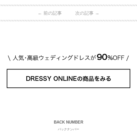
うです♡ 志田未来さんの指輪 📺TV 情報📺#日本テレ
ビ 系 にて10月5日22時～スタートする水曜ドラマ『
←
前の記事
次の記事
→
#ファーストペンギン! 』で山藤 そよ役を演じます💁🏻‍♀️
皆さま、ぜひ📺ご覧ください🙏🏻https://t.co/CqTMZ
Ns4lf… @ntv_penguin pic […]
続きを読む
BACK NUMBER
バックナンバー