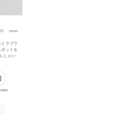
19
views
っとラブラ
スポットを
んじゃい
gram