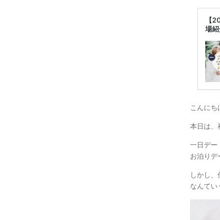
【2
場紹
こんにち
本日は、
一日デー
お泊りデ
しかし、
なんてい