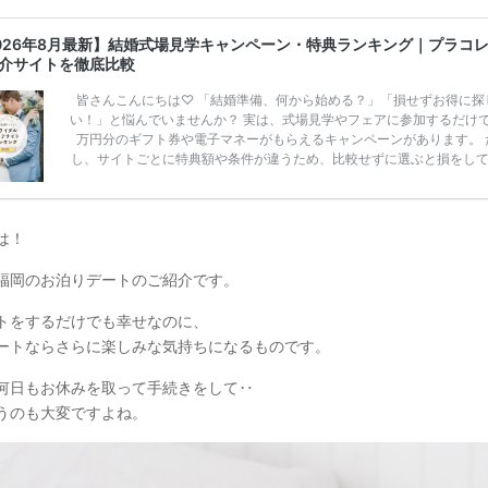
026年8月最新】結婚式場見学キャンペーン・特典ランキング｜プラコ
介サイトを徹底比較
皆さんこんにちは♡ 「結婚準備、何から始める？」「損せずお得に探
い！」と悩んでいませんか？ 実は、式場見学やフェアに参加するだけ
万円分のギフト券や電子マネーがもらえるキャンペーンがあります。 
し、サイトごとに特典額や条件が違うため、比較せずに選ぶと損をし
うことも……。 そこでこの記事では、【2026年8月最新】結婚式場見
ンペーン特典ランキングを公開！ 比較サイト：プラコレ、ゼクシィ、
メ、マイナビ 掲載内容：特典金額・条件・応募方法・注意点 「どこが
得？」「プラコレの特典は？」といった疑問も解決します。 まずは診
は！
補を絞れる「ウェディング診断」か、体験型 […]
続きを読む
福岡のお泊りデートのご紹介です。
トをするだけでも幸せなのに、
ートならさらに楽しみな気持ちになるものです。
何日もお休みを取って手続きをして‥
うのも大変ですよね。