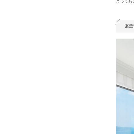
とってお
豪華