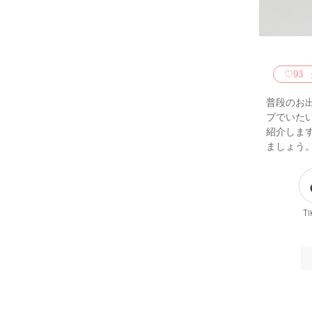
♡
93
普段のお
ブでいた
紹介しま
ましょう
Ti