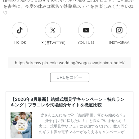
を参考に、今度の休みは家族で淡路島ステイをお楽しみくださいね
♡
TikTok
旧
YouTube
Instagram
Ｘ(
Twitter)
https://dressy.pla-cole.wedding/hyogo-awajishima-hotel/
【2026年8月最新】結婚式場見学キャンペーン・特典ラン
キング｜プラコレや式場紹介サイトを徹底比較
皆さんこんにちは♡ 「結婚準備、何から始める？」
「損せずお得に探したい！」と悩んでいませんか？
実は、式場見学やフェアに参加するだけで、数万円分
のギフト券や電子マネーがもらえるキャンペーンがあ
ります。 ただし、サイトごとに特典額や条件が違う