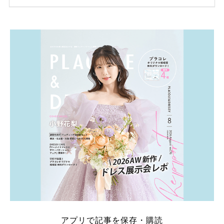
ため、比較せずに選ぶと損をしてしまうことも……。
そこでこの記事では、【2026年8月最新】結婚式場見
学キャンペーン特典ランキングを公開！ 比較サイ
ト：プラコレ、ゼクシィ、ハナユメ、マイナビ 掲載
内容：特典金額・条件・応募方法・注意点 「どこが
一番お得？」「プラコレの特典は？」といった疑問も
解決します。 まずは診断で候補を絞れる「ウェディ
ング診断」か、体験型 […]
続きを読む
アプリで記事を保存・購読