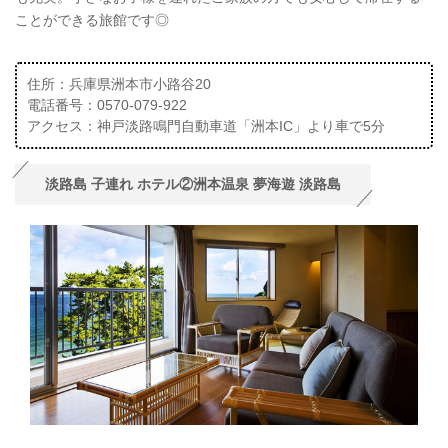
ことができる旅館です◎
住所：兵庫県洲本市小路谷20
電話番号：0570-079-922
アクセス：神戸淡路鳴門自動車道「洲本IC」より車で5分
淡路島 子連れ ホテル②洲本温泉 夢海遊 淡路島