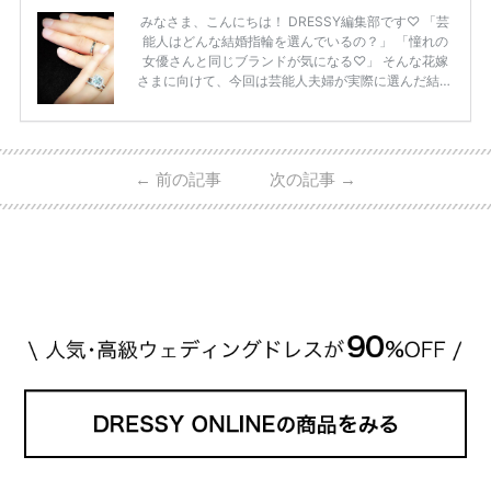
みなさま、こんにちは！ DRESSY編集部です♡ 「芸
能人はどんな結婚指輪を選んでいるの？」 「憧れの
女優さんと同じブランドが気になる♡」 そんな花嫁
さまに向けて、今回は芸能人夫婦が実際に選んだ結婚
指輪・婚約指輪をブランド別にまとめました！ ハリ
ーウィンストンやカルティエ、ティファニーなど世界
的ハイブランドから、俄（NIWAKA）やI-PRIMOなど
日本で人気のブランドまで幅広くご紹介。 さらに、
←
前の記事
次の記事
→
・愛用している芸能人夫婦 ・リングの特徴や魅力 ・
推定価格帯 ・花嫁人気が高い理由 などもあわせて解
説していきます♡ 「芸能人の結婚指輪ってやっぱり
高い？」 「手が届くブランドもある？」 「人気ブラ
[…]
続きを読む