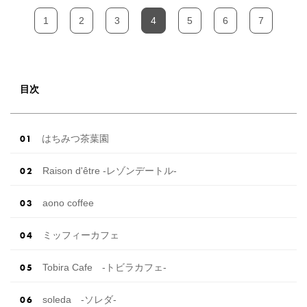
1
2
3
4
5
6
7
目次
はちみつ茶葉園
Raison d'être -レゾンデートル-
aono coffee
ミッフィーカフェ
Tobira Cafe -トビラカフェ-
soleda -ソレダ-