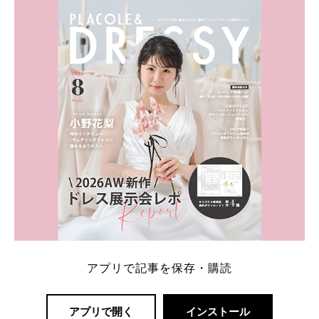
ト：プラコレ、ゼクシィ、ハナユメ、マイナビ 掲載
内容：特典金額・条件・応募方法・注意点 「どこが
一番お得？」「プラコレの特典は？」といった疑問も
解決します。 まずは診断で候補を絞れる「ウェディ
ング診断」か、体験型 […]
続きを読む
アプリで記事を保存・購読
アプリで開く
インストール