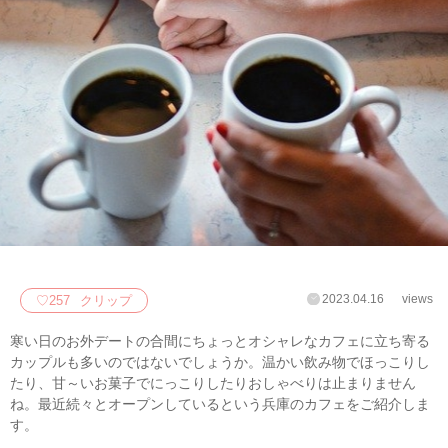
2023.04.16
views
♡
257
クリップ
寒い日のお外デートの合間にちょっとオシャレなカフェに立ち寄る
カップルも多いのではないでしょうか。温かい飲み物でほっこりし
たり、甘～いお菓子でにっこりしたりおしゃべりは止まりません
ね。最近続々とオープンしているという兵庫のカフェをご紹介しま
す。