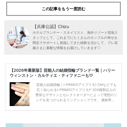
この記事をもう一度読む
【兵庫公認】Chizu
ホテルプランナー・スタイリスト、海外リゾート現地ス
タッフとして、これまでにたくさんのカップルの幸せを
間近でサポートし祝福してきた経験を活かして、プレ花
嫁さまに素敵な情報をお届けしていきます♡
【2026年最新版】芸能人の結婚指輪ブランド一覧｜ハリー
ウィンストン・カルティエ・ティファニーも♡
芸能人結婚指輪｜I-PRIMO(アイプリモ) CMなどでも
広く知られるI-PRIMO(アイプリモ)* 200種類以上の
豊富なデザインとセレクトオーダーによって理想のリ
ングを見つけられるリングショップです。 価格帯は2
0万円から50万円ほどの予算でも夫婦2人分の指輪購
入が可能♩ コスパ的にも20代の若い夫婦に人気のよ
うです♡ 志田未来さんの指輪 📺TV 情報📺#日本テレ
ビ 系 にて10月5日22時～スタートする水曜ドラマ『
#ファーストペンギン! 』で山藤 そよ役を演じます💁🏻‍♀️