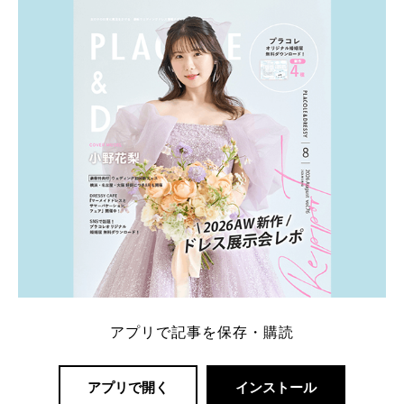
皆さま、ぜひ📺ご覧ください🙏🏻https://t.co/CqTMZ
Ns4lf… @ntv_penguin pic […]
続きを読む
アプリで記事を保存・購読
アプリで開く
インストール