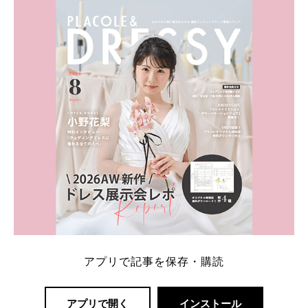
ト：プラコレ、ゼクシィ、ハナユメ、マイナビ 掲載
内容：特典金額・条件・応募方法・注意点 「どこが
一番お得？」「プラコレの特典は？」といった疑問も
解決します。 まずは診断で候補を絞れる「ウェディ
ング診断」か、体験型 […]
続きを読む
アプリで記事を保存・購読
アプリで開く
インストール