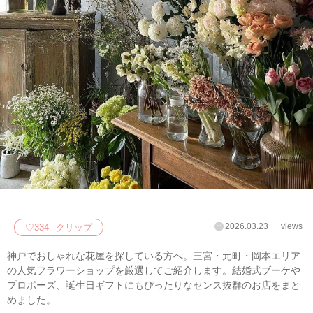
2026.03.23
views
♡
334
クリップ
神戸でおしゃれな花屋を探している方へ。三宮・元町・岡本エリア
の人気フラワーショップを厳選してご紹介します。結婚式ブーケや
プロポーズ、誕生日ギフトにもぴったりなセンス抜群のお店をまと
めました。