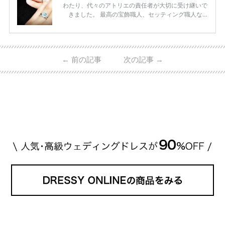
わたり、代々のアトリエの責任者が大切に受け継いで
きました。 最高の宝飾職人、セッティング職人な
ど、 ジュエリー製作にかかわる人々が、厳選された
高品質の宝石を扱っています。 至高のデザインと品
質にうっとりしてしまうブランドです♡ 矢沢心さ
ん・魔裟斗さんの婚約指輪 魔裟斗さんが矢沢さんに
←
前の記事
次の記事
→
贈られた指輪は1カラットのものです。 ショーメの価
格相場は30万～60万ですが、 高いものだと数百万円
程です。1カラットが約200万円なので、 魔裟斗さん
が選んだ指輪は200万円以上のものだと想定できま
す。 【 […]
続きを読む