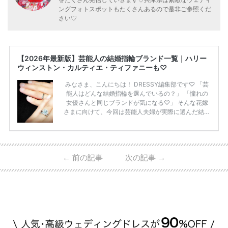
をたくさん発信していきます♡兵庫県は素敵なウェディ
ングフォトスポットもたくさんあるので是非ご参照くだ
さい♡
【2026年最新版】芸能人の結婚指輪ブランド一覧｜ハリー
ウィンストン・カルティエ・ティファニーも♡
みなさま、こんにちは！ DRESSY編集部です♡ 「芸
能人はどんな結婚指輪を選んでいるの？」 「憧れの
女優さんと同じブランドが気になる♡」 そんな花嫁
さまに向けて、今回は芸能人夫婦が実際に選んだ結婚
指輪・婚約指輪をブランド別にまとめました！ ハリ
ーウィンストンやカルティエ、ティファニーなど世界
的ハイブランドから、俄（NIWAKA）やI-PRIMOなど
日本で人気のブランドまで幅広くご紹介。 さらに、
←
前の記事
次の記事
→
・愛用している芸能人夫婦 ・リングの特徴や魅力 ・
推定価格帯 ・花嫁人気が高い理由 などもあわせて解
説していきます♡ 「芸能人の結婚指輪ってやっぱり
高い？」 「手が届くブランドもある？」 「人気ブラ
[…]
続きを読む