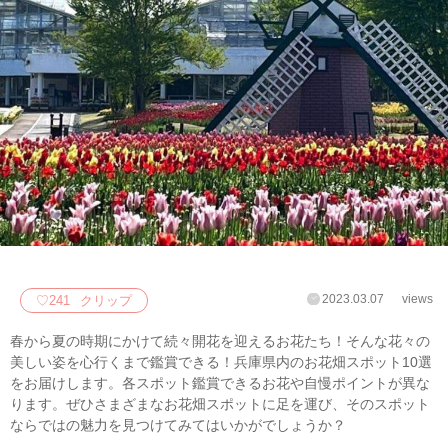
2023.03.07
views
♡
241
クリップ
春から夏の時期にかけて続々開花を迎えるお花たち！そんな花々の
美しい姿を心行くまで鑑賞できる！兵庫県内のお花畑スポット10選
をお届けします。各スポット鑑賞できるお花や自慢ポイントが異な
ります。ぜひさまざまなお花畑スポットに足を運び、そのスポット
ならではの魅力を見つけてみてはいかがでしょうか？