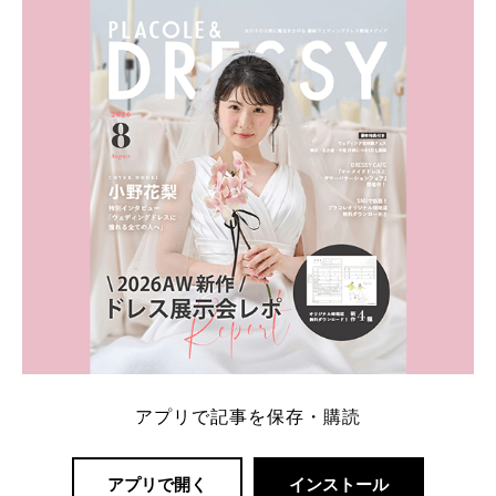
ト：プラコレ、ゼクシィ、ハナユメ、マイナビ 掲載
内容：特典金額・条件・応募方法・注意点 「どこが
一番お得？」「プラコレの特典は？」といった疑問も
解決します。 まずは診断で候補を絞れる「ウェディ
ング診断」か、体験型 […]
続きを読む
アプリで記事を保存・購読
アプリで開く
インストール