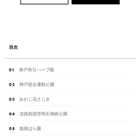
目次
神戸布引ハーブ園
神戸総合運動公園
あわじ花さじき
淡路島国営明石海峡公園
姫路ばら園