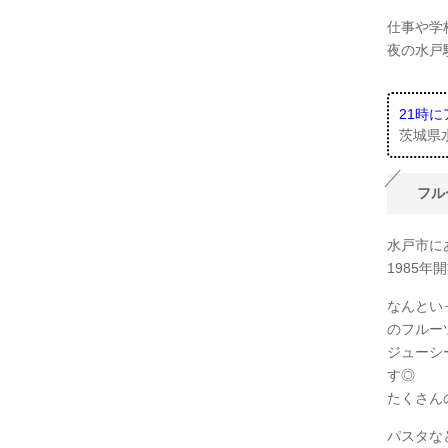
仕事や学
夜の水戸
21時
茨城県水
フル
水戸市に
1985
なんとい
のフルー
ジューシ
す◎
たくさん
パスタな