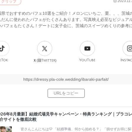
2023.11.
クリップ
城県でおすすめのパフェ10選をご紹介！メロンにいちご、栗、、、茨城
んだんに使われたパフェがたくさんあります。写真映え必至なビジュア
いパフェもたくさん！デートに女子会に、茨城のスイーツめくりの参考
！
kTok
旧
YouTube
Insta
Ｘ(
Twitter)
https://dressy.pla-cole.wedding/ibaraki-parfait/
026年8月最新】結婚式場見学キャンペーン・特典ランキング｜プラコ
介サイトを徹底比較
皆さんこんにちは♡ 「結婚準備、何から始める？」「損せずお得に探