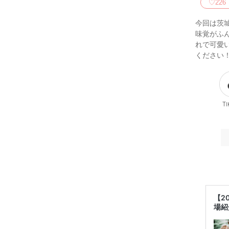
♡
226
今回は茨
味覚がふ
れで可愛
ください
Ti
【2
場紹