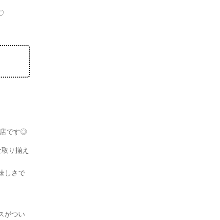
♡
茶店です◎
な取り揃え
味しさで
スがつい