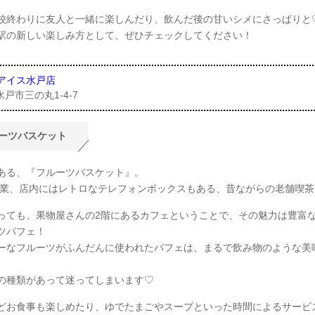
校終わりに友人と一緒に楽しんだり、飲んだ後の甘いシメにさっぱりと
駅の新しい楽しみ方として、ぜひチェックしてください！
にアイス水戸店
戸市三の丸1-4-7
ーツバスケット
ある、『フルーツバスケット』。
年開業、店内にはレトロなテレフォンボックスもある、昔ながらの老舗喫
っても、果物屋さんの2階にあるカフェということで、その魅力は豊富
ツパフェ！
ーなフルーツがふんだんに使われたパフェは、まるで飲み物のような美
の種類があって迷ってしまいます♡
どお食事も楽しめたり、ゆでたまごやスープといった時間によるサービ