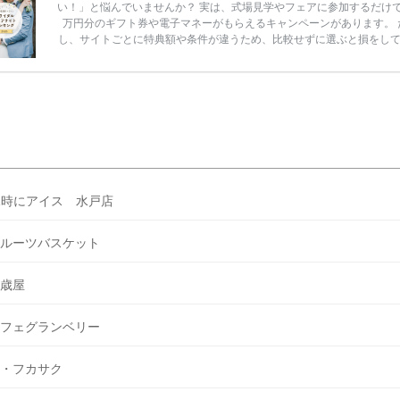
い！」と悩んでいませんか？ 実は、式場見学やフェアに参加するだけ
万円分のギフト券や電子マネーがもらえるキャンペーンがあります。 
し、サイトごとに特典額や条件が違うため、比較せずに選ぶと損をし
うことも……。 そこでこの記事では、【2026年8月最新】結婚式場見
ンペーン特典ランキングを公開！ 比較サイト：プラコレ、ゼクシィ、
メ、マイナビ 掲載内容：特典金額・条件・応募方法・注意点 「どこが
得？」「プラコレの特典は？」といった疑問も解決します。 まずは診
補を絞れる「ウェディング診断」か、体験型 […]
続きを読む
1時にアイス 水戸店
ルーツバスケット
歳屋
フェグランベリー
・フカサク