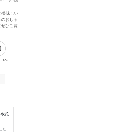
30
views
の美味しい
ルのおしゃ
にぜひご覧
gram
レや式
した