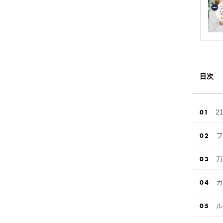
目次
2
フ
万
カ
ル