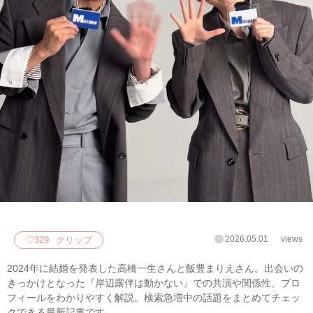
2026.05.01
views
♡
329
クリップ
2024年に結婚を発表した高橋一生さんと飯豊まりえさん。出会いの
きっかけとなった『岸辺露伴は動かない』での共演や関係性、プロ
フィールをわかりやすく解説。検索急増中の話題をまとめてチェッ
クできる最新記事です。