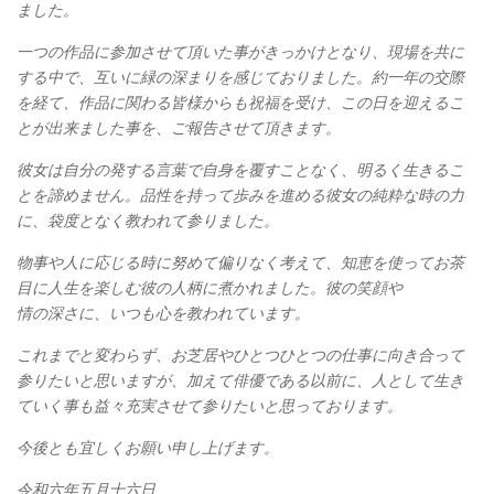
ました。
一つの作品に参加させて頂いた事がきっかけとなり、現場を共に
する中で、互いに緑の深まりを感じておりました。約一年の交際
を経て、作品に関わる皆様からも祝福を受け、この日を迎えるこ
とが出来ました事を、ご報告させて頂きます。
彼女は自分の発する言葉で自身を覆すことなく、明るく生きるこ
とを諦めません。品性を持って歩みを進める彼女の純粋な時の力
に、袋度となく教われて参りました。
物事や人に応じる時に努めて偏りなく考えて、知恵を使ってお茶
目に人生を楽しむ彼の人柄に煮かれました。彼の笑顔や
情の深さに、いつも心を教われています。
これまでと変わらず、お芝居やひとつひとつの仕事に向き合って
参りたいと思いますが、加えて俳優である以前に、人として生き
ていく事も益々充実させて参りたいと思っております。
今後とも宜しくお願い申し上げます。
令和六年五月十六日