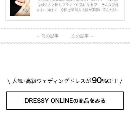
女優さんと同じブランドが気になる♡」 そんな花嫁
さまに向けて、今回は芸能人夫婦が実際に選んだ結婚
指輪・婚約指輪をブランド別にまとめました！ ハリ
ーウィンストンやカルティエ、ティファニーなど世界
的ハイブランドから、俄（NIWAKA）やI-PRIMOなど
日本で人気のブランドまで幅広くご紹介。 さらに、
←
前の記事
次の記事
→
・愛用している芸能人夫婦 ・リングの特徴や魅力 ・
推定価格帯 ・花嫁人気が高い理由 などもあわせて解
説していきます♡ 「芸能人の結婚指輪ってやっぱり
高い？」 「手が届くブランドもある？」 「人気ブラ
[…]
続きを読む