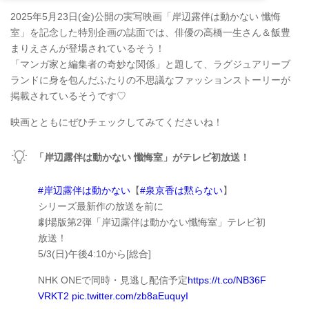
2025年5月23日(金)公開の実写映画「岸辺露伴は動かない 懺悔
室」を記念した特別企画の誌面では、俳優の高橋一生さん＆飯豊
まりえさんが登場されているそう！
「マンガ家と編集者の奇妙な関係」と題して、ラグジュアリーブ
ランドに身を包んだふたりの不思議なファッションストーリーが
掲載されているそうです♡
映画とともにぜひチェックしてみてくださいね！
「岸辺露伴は動かない 懺悔室」がテレビ初放送！
#岸辺露伴は動かない
【
#泉京香は黙らない
】
シリーズ最新作の放送を前に
劇場版第2弾「岸辺露伴は動かない懺悔室」テレビ初
放送！
5/3(日)午後4:10から[総合]
NHK ONEで同時・見逃し配信予定
https://t.co/NB36F
VRKT2
pic.twitter.com/zb8aEuquyI