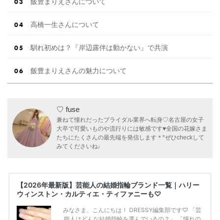
飯豊まりえさんについて
高橋一生さんについて
馴れ初めは？『岸辺露伴は動かない』で共演
飯豊まりえさんの魅力について
♡ fuse
兼ねて憧れだったブライダル業界へ転身♡名古屋の女子
大卒で可愛いものや流行りには敏感です♥全国の花嫁さま
たちにたくさんの最先端を発信します＊*ぜひcheckして
みてくださいね♩
【2026年最新版】芸能人の結婚指輪ブランド一覧｜ハリー
ウィンストン・カルティエ・ティファニーも♡
みなさま、こんにちは！ DRESSY編集部です♡ 「芸
能人はどんな結婚指輪を選んでいるの？」 「憧れの