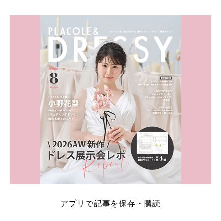
そこでこの記事では、【2026年8月最新】結婚式場見
学キャンペーン特典ランキングを公開！ 比較サイ
ト：プラコレ、ゼクシィ、ハナユメ、マイナビ 掲載
内容：特典金額・条件・応募方法・注意点 「どこが
一番お得？」「プラコレの特典は？」といった疑問も
解決します。 まずは診断で候補を絞れる「ウェディ
ング診断」か、体験型 […]
続きを読む
アプリで記事を保存・購読