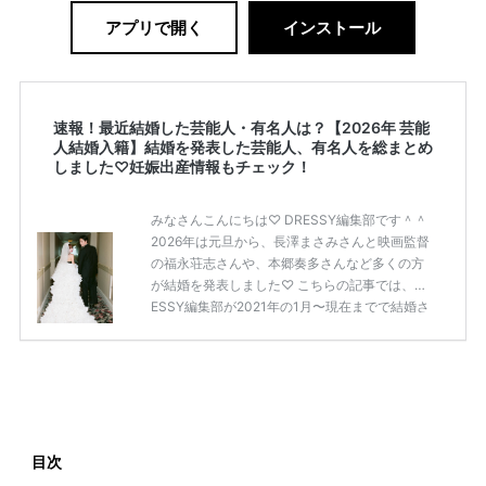
アプリで開く
インストール
速報！最近結婚した芸能人・有名人は？【2026年 芸能
人結婚入籍】結婚を発表した芸能人、有名人を総まとめ
しました♡妊娠出産情報もチェック！
みなさんこんにちは♡ DRESSY編集部です＾＾
2026年は元旦から、長澤まさみさんと映画監督
の福永荘志さんや、本郷奏多さんなど多くの方
が結婚を発表しました♡ こちらの記事では、DR
ESSY編集部が2021年の1月〜現在までで結婚さ
れた芸能人の方をまとめてみました！ さまざま
な芸能人や有名人の方の幸せな結婚報告をぜひ
ご覧ください♡ こちらの記事は随時更新して行
きます◎ ぜひcheckしてくださいね♡ 【7/20
(土)7/21(日)7/22(月)限定】＜横浜駅直結＞結婚
式場相談やスタートドレスフォト、前撮り相談
もできちゃう♡ウェディング初体験フェス in 横
目次
浜⚐ 【7/27(土)7/28(日) […]
続きを読む