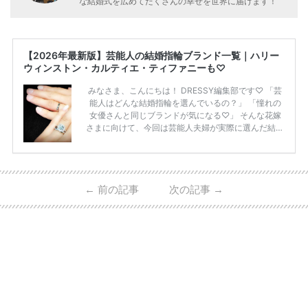
な結婚式を広めてたくさんの幸せを世界に届けます！
【2026年最新版】芸能人の結婚指輪ブランド一覧｜ハリー
ウィンストン・カルティエ・ティファニーも♡
みなさま、こんにちは！ DRESSY編集部です♡ 「芸
能人はどんな結婚指輪を選んでいるの？」 「憧れの
女優さんと同じブランドが気になる♡」 そんな花嫁
さまに向けて、今回は芸能人夫婦が実際に選んだ結婚
指輪・婚約指輪をブランド別にまとめました！ ハリ
ーウィンストンやカルティエ、ティファニーなど世界
的ハイブランドから、俄（NIWAKA）やI-PRIMOなど
日本で人気のブランドまで幅広くご紹介。 さらに、
←
前の記事
次の記事
→
・愛用している芸能人夫婦 ・リングの特徴や魅力 ・
推定価格帯 ・花嫁人気が高い理由 などもあわせて解
説していきます♡ 「芸能人の結婚指輪ってやっぱり
高い？」 「手が届くブランドもある？」 「人気ブラ
[…]
続きを読む