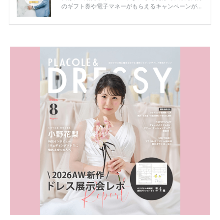
のギフト券や電子マネーがもらえるキャンペーンがあ
ります。 ただし、サイトごとに特典額や条件が違う
ため、比較せずに選ぶと損をしてしまうことも……。
そこでこの記事では、【2026年8月最新】結婚式場見
学キャンペーン特典ランキングを公開！ 比較サイ
ト：プラコレ、ゼクシィ、ハナユメ、マイナビ 掲載
内容：特典金額・条件・応募方法・注意点 「どこが
一番お得？」「プラコレの特典は？」といった疑問も
解決します。 まずは診断で候補を絞れる「ウェディ
ング診断」か、体験型 […]
続きを読む